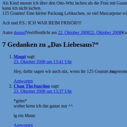
Als Kind musste ich über den Otto-Witz lachen als die Frau mit Gasma
kann ich nicht lachen.
125 Gramm! Eine kleine Packung Lebkuchen, so viel Mascarpone wie 
Ach und P.S.: ICH WAR BEIM FRISÖR!!!
Autor
dasnuf
Veröffentlicht am
22. Oktober 2008
22. Oktober 2008
Ka
7 Gedanken zu „Das Liebesaus?“
Maggi
sagt:
23. Oktober 2008 um 13:41 Uhr
Hey, dafür sagen wir auch nix, wenn ihr 125 Gramm
zu
genomm
Antworten
Chan TheJunction
sagt:
23. Oktober 2008 um 13:37 Uhr
*grins*
woher kenn ich das ganze nur ^^
lg ein Mann
Antworten