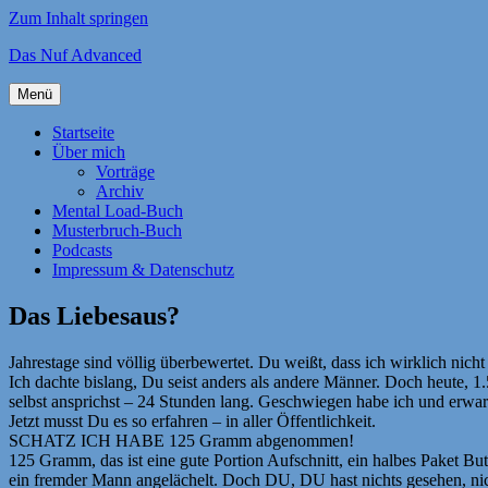
Zum Inhalt springen
Das Nuf Advanced
Menü
Startseite
Über mich
Vorträge
Archiv
Mental Load-Buch
Musterbruch-Buch
Podcasts
Impressum & Datenschutz
Das Liebesaus?
Jahrestage sind völlig überbewertet. Du weißt, dass ich wirklich nich
Ich dachte bislang, Du seist anders als andere Männer. Doch heute, 
selbst ansprichst – 24 Stunden lang. Geschwiegen habe ich und erwar
Jetzt musst Du es so erfahren – in aller Öffentlichkeit.
SCHATZ ICH HABE 125 Gramm abgenommen!
125 Gramm, das ist eine gute Portion Aufschnitt, ein halbes Paket Bu
ein fremder Mann angelächelt. Doch DU, DU hast nichts gesehen, nic