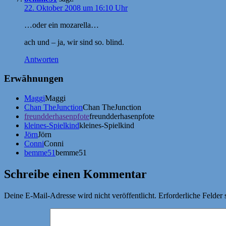
22. Oktober 2008 um 16:10 Uhr
…oder ein mozarella…
ach und – ja, wir sind so. blind.
Antworten
Erwähnungen
Maggi
Maggi
Chan TheJunction
Chan TheJunction
freundderhasenpfote
freundderhasenpfote
kleines-Spielkind
kleines-Spielkind
Jörn
Jörn
Conni
Conni
bemme51
bemme51
Schreibe einen Kommentar
Deine E-Mail-Adresse wird nicht veröffentlicht.
Erforderliche Felder 