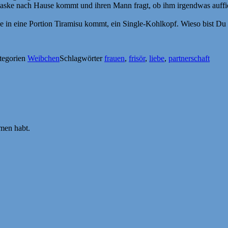
ske nach Hause kommt und ihren Mann fragt, ob ihm irgendwas auffiele u
in eine Portion Tiramisu kommt, ein Single-Kohlkopf. Wieso bist Du 
tegorien
Weibchen
Schlagwörter
frauen
,
frisör
,
liebe
,
partnerschaft
en habt.