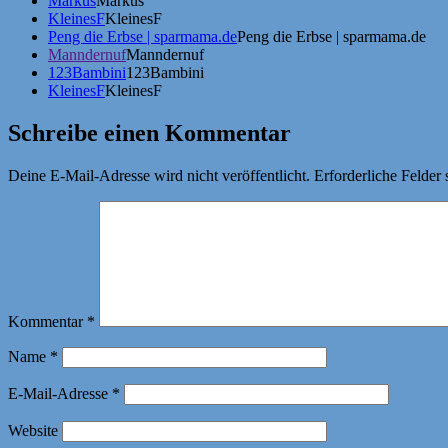
Markus
Markus
KleinesF
KleinesF
Peng die Erbse | sparmama.de
Peng die Erbse | sparmama.de
Manndernuf
Manndernuf
123Bambini
123Bambini
KleinesF
KleinesF
Schreibe einen Kommentar
Deine E-Mail-Adresse wird nicht veröffentlicht.
Erforderliche Felder 
Kommentar
*
Name
*
E-Mail-Adresse
*
Website