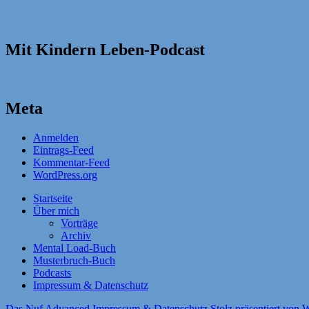
Mit Kindern Leben-Podcast
Meta
Anmelden
Eintrags-Feed
Kommentar-Feed
WordPress.org
Startseite
Über mich
Vorträge
Archiv
Mental Load-Buch
Musterbruch-Buch
Podcasts
Impressum & Datenschutz
Das Nuf Advanced
Impressum & Datenschutz
Stolz präsentiert von 