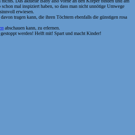
an nichts. Das aktuelle Baby also vorne an den Körper binden und am
 schon mal inspiziert haben, so dass man nicht unnötige Umwege
 sinnvoll erwiesen.
davon tragen kann, die ihren Töchtern ebenfalls die günstigen rosa
en
abschauen kann, zu erlernen.
gestoppt werden! Helft mit! Spart und macht Kinder!