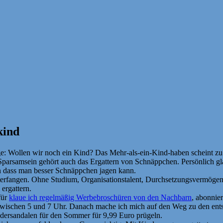
kind
e: Wollen wir noch ein Kind? Das Mehr-als-ein-Kind-haben scheint zu
rsamsein gehört auch das Ergattern von Schnäppchen. Persönlich glaub
n dass man besser Schnäppchen jagen kann.
terfangen. Ohne Studium, Organisationstalent, Durchsetzungsvermögen 
 ergattern.
für
klaue ich regelmäßig Werbebroschüren von den Nachbarn
, abonnie
zwischen 5 und 7 Uhr. Danach mache ich mich auf den Weg zu den ent
dersandalen für den Sommer für 9,99 Euro prügeln.