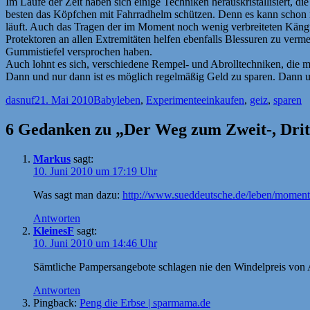
Im Laufe der Zeit haben sich einige Techniken herauskristallisiert, 
besten das Köpfchen mit Fahrradhelm schützen. Denn es kann schon 
läuft. Auch das Tragen der im Moment noch wenig verbreiteten Kän
Protektoren an allen Extremitäten helfen ebenfalls Blessuren zu verm
Gummistiefel versprochen haben.
Auch lohnt es sich, verschiedene Rempel- und Abrolltechniken, die 
Dann und nur dann ist es möglich regelmäßig Geld zu sparen. Dann u
Autor
Veröffentlicht
Kategorien
Schlagwörter
dasnuf
21. Mai 2010
Babyleben
,
Experimente
einkaufen
,
geiz
,
sparen
am
6 Gedanken zu „Der Weg zum Zweit-, Dritt
Markus
sagt:
10. Juni 2010 um 17:19 Uhr
Was sagt man dazu:
http://www.sueddeutsche.de/leben/moment
Antworten
KleinesF
sagt:
10. Juni 2010 um 14:46 Uhr
Sämtliche Pampersangebote schlagen nie den Windelpreis von A
Antworten
Pingback:
Peng die Erbse | sparmama.de