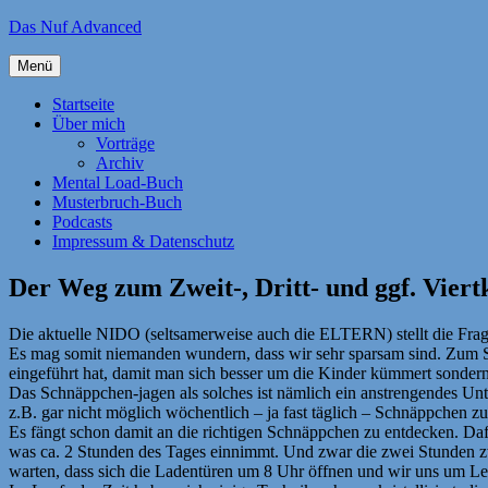
Zum
Das Nuf Advanced
Inhalt
springen
Menü
Startseite
Über mich
Vorträge
Archiv
Mental Load-Buch
Musterbruch-Buch
Podcasts
Impressum & Datenschutz
Der Weg zum Zweit-, Dritt- und ggf. Viert
Die aktuelle NIDO (seltsamerweise auch die ELTERN) stellt die Frag
Es mag somit niemanden wundern, dass wir sehr sparsam sind. Zum Spa
eingeführt hat, damit man sich besser um die Kinder kümmert sonder
Das Schnäppchen-jagen als solches ist nämlich ein anstrengendes Un
z.B. gar nicht möglich wöchentlich – ja fast täglich – Schnäppchen zu
Es fängt schon damit an die richtigen Schnäppchen zu entdecken. Da
was ca. 2 Stunden des Tages einnimmt. Und zwar die zwei Stunden 
warten, dass sich die Ladentüren um 8 Uhr öffnen und wir uns um Le