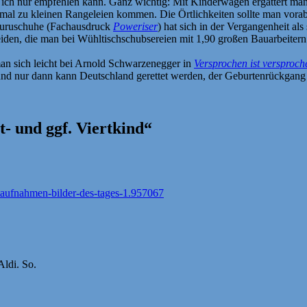
die ich nur empfehlen kann. Ganz wichtig: Mit Kinderwagen ergattert m
mal zu kleinen Rangeleien kommen. Die Örtlichkeiten sollte man vorab
guruschuhe (Fachausdruck
Poweriser
) hat sich in der Vergangenheit als
eiden, die man bei Wühltischschubsereien mit 1,90 großen Bauarbeitern 
man sich leicht bei Arnold Schwarzenegger in
Versprochen ist versproch
nd nur dann kann Deutschland gerettet werden, der Geburtenrückgang 
- und ggf. Viertkind“
aufnahmen-bilder-des-tages-1.957067
ldi. So.