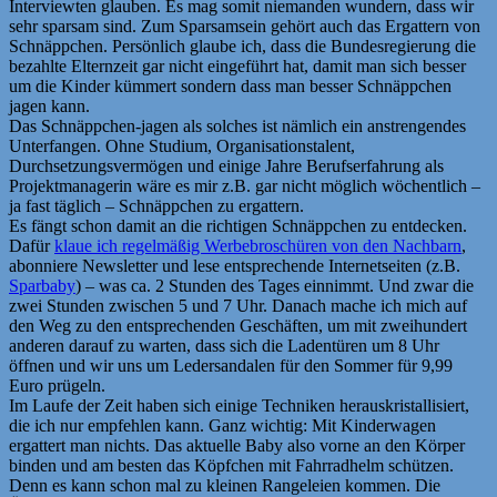
Interviewten glauben. Es mag somit niemanden wundern, dass wir
sehr sparsam sind. Zum Sparsamsein gehört auch das Ergattern von
Schnäppchen. Persönlich glaube ich, dass die Bundesregierung die
bezahlte Elternzeit gar nicht eingeführt hat, damit man sich besser
um die Kinder kümmert sondern dass man besser Schnäppchen
jagen kann.
Das Schnäppchen-jagen als solches ist nämlich ein anstrengendes
Unterfangen. Ohne Studium, Organisationstalent,
Durchsetzungsvermögen und einige Jahre Berufserfahrung als
Projektmanagerin wäre es mir z.B. gar nicht möglich wöchentlich –
ja fast täglich – Schnäppchen zu ergattern.
Es fängt schon damit an die richtigen Schnäppchen zu entdecken.
Dafür
klaue ich regelmäßig Werbebroschüren von den Nachbarn
,
abonniere Newsletter und lese entsprechende Internetseiten (z.B.
Sparbaby
) – was ca. 2 Stunden des Tages einnimmt. Und zwar die
zwei Stunden zwischen 5 und 7 Uhr. Danach mache ich mich auf
den Weg zu den entsprechenden Geschäften, um mit zweihundert
anderen darauf zu warten, dass sich die Ladentüren um 8 Uhr
öffnen und wir uns um Ledersandalen für den Sommer für 9,99
Euro prügeln.
Im Laufe der Zeit haben sich einige Techniken herauskristallisiert,
die ich nur empfehlen kann. Ganz wichtig: Mit Kinderwagen
ergattert man nichts. Das aktuelle Baby also vorne an den Körper
binden und am besten das Köpfchen mit Fahrradhelm schützen.
Denn es kann schon mal zu kleinen Rangeleien kommen. Die