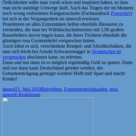
Örtlichkeiten sollte man vorab schon mal inspiziert haben, so dass
man nicht unnötige Umwege läuft. Auch das Tragen der im Moment
noch wenig verbreiteten Känguruschuhe (Fachausdruck
Poweriser
)
hat sich in der Vergangenheit als sinnvoll erwiesen.
Protektoren an allen Extremitäten helfen ebenfalls Blessuren zu
vermeiden, die man bei Wühltischschubsereien mit 1,90 großen
Bauarbeitern davon tragen kann, die ihren Töchtern ebenfalls die
günstigen rosa Gummistiefel versprochen haben.
Auch lohnt es sich, verschiedene Rempel- und Abrolltechniken, die
man sich leicht bei Arnold Schwarzenegger in
Versprochen ist
versprochen
abschauen kann, zu erlernen.
Dann und nur dann ist es möglich regelmäßig Geld zu sparen. Dann
und nur dann kann Deutschland gerettet werden, der
Geburtenrückgang gestoppt werden! Helft mit! Spart und macht
Kinder!
Autor
Veröffentlicht
Kategorien
Schlagwörter
dasnuf
21. Mai 2010
Babyleben
,
Experimente
einkaufen
,
geiz
,
am
sparen
6 Reaktionen