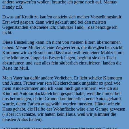
andere wegwerfen wollen, brauche ich gerne noch auf. Mamas
Handy z.B.
Etwas auf Kredit zu kaufen entzieht sich meiner Vorstellungskraft.
Erst wird gespart, dann wird gekauft und bei den meisten
Gegenständen entscheide ich: unnützer Tand – das benötige ich
nicht.
Diese Einstellung kann ich nicht von meinen Eltern übernommen
haben. Meine Mutter ist eine Wegwerferin, die ihresgleichen sucht.
Kommen wir zu Besuch und lässt man während einer Mahlzeit nur
eine Minute zu lange das Besteck liegen, beginnt sie den Tisch
abzuräumen und statt alles fein säuberlich einzufrieren, landen die
Reste im Müll.
Mein Vater hat dafür andere Vorlieben. Er liebt schicke Klamotten
und Autos. Früher war sein Kleiderschrank ungefähr so groß wie
mein Kinderzimmer und ich kann mich gut erinnern, wie ich als
Kind mit Autofarblacktäfelchen gespielt habe, weil die immer bei
uns herumlagen, da im Grunde kontinuierlich neue Autos gekauft
wurde, deren Farben ausgewählt werden mussten. Hätten wir ein
Haus gehabt, die Hälfte der Wohnfläche wäre eine Garage gewesen
(- aber ich schätze, wir hatten kein Haus, weil wir ja immer die
neusten Autos hatten).