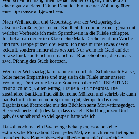
Wahrscheinlich hängt mein bedachtsamer Umgang mit Geld an
einem ganz anderen Faktor. Denn ich bin in einer Wohnung über
einer Sparkasse aufgewachsen.
Nach Weihnachten und Geburtstag, war der Weltspartag das
absolute Großereignis meiner Kindheit. Ich erinnere mich genau mit
welcher Vorfreude ich mein Sparschwein in die Filiale schleppte.
Ich bekam ab der ersten Klasse eine Mark Taschengeld pro Woche
und fürs Treppe putzen drei Mark. Ich habe mir nie etwas davon
gekauft, sondern immer alles gespart. Nur wenn ich Geld auf der
Straße fand, kaufte ich mir manchmal Brausebonbons, die damals
zwei Pfennig das Stück kosteten.
Wenn der Weltspartag kam, rannte ich nach der Schule nach Hause,
holte meine Ersparnisse und trug sie in die Filiale unter unserer
Wohnung. Dort wurde ich am Sonderschalter WELTSPARTAG
freundlich mit: „Guten Mittag, Fräulein Nuf!“ begrüßt. Die
zuständige Bankkauffrau zählte meine Münzen und schrieb sie dann
handschriftlich in meinem Sparbuch gut, stempelte das neue
Ergebnis und überreichte mir das Büchlein samt Motivationsgadget.
Sie versicherte mir jedes Jahr, dass es kein Kind im ganzen Dorf
gab, das annähernd so viel gespart hatte wie ich.
Da soll noch mal ein Psychologe behaupten, es gäbe keine
extrinsische Motivation! Denn jedes Mal, wenn ich einen Betrag auf
mein heutiges Konto überweise, überkommt mich das gleiche