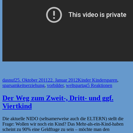
Autor
Veröffentlicht
Kategorien
Schlagwörter
dasnuf
25. Oktober 2011
22. Januar 2012
Kinder Kinder
sparen
,
am
sparsamkeitserziehung
,
vorbilder
,
weltspartag
5 Reaktionen
Der Weg zum Zweit-, Dritt- und ggf.
Viertkind
Die aktuelle NIDO (seltsamerweise auch die ELTERN) stellt die
Frage: Wollen wir noch ein Kind? Das Mehr-als-ein-Kind-haben
scheint zu 90% eine Geldfrage zu sein – möchte man den