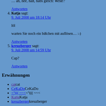
… äh, nee, halt, habs gleich:
Weste?
Antworten
Katja
sagt:
9. Juli 2008 um 18:14 Uhr
löl
warten Sie noch ein bißchen mit auflösen… :-)
Antworten
kreuzberger
sagt:
9. Juli 2008 um 14:59 Uhr
Cap?
Antworten
Erwähnungen
cat
cat
CeKaDo
CeKaDo
<°((( ~~<
<°((( ~~<
Katja
Katja
kreuzberger
kreuzberger