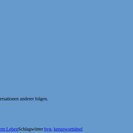
ersationen anderer folgen.
dem Leben
Schlagwörter
bvg
,
kreuzworträtsel