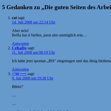
5 Gedanken zu „Die guten Seiten des Arbei
cat
sagt:
14. Juli 2008 um 22:14 Uhr
Aber nein!
BeHa hat 4 Stellen, passt also unmöglich rein…
Antworten
CeKaDo
sagt:
11. Juli 2008 um 06:19 Uhr
Ich hätte jetzt spontan „BH“ eingetragen und das übrig bleiben
Antworten
<°((( ~~<
sagt:
9. Juli 2008 um 19:38 Uhr
Bikini?
…
…