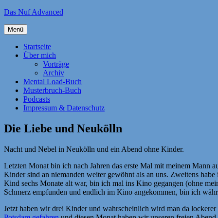
Zum
Das Nuf Advanced
Inhalt
springen
Menü
Startseite
Über mich
Vorträge
Archiv
Mental Load-Buch
Musterbruch-Buch
Podcasts
Impressum & Datenschutz
Die Liebe und Neukölln
Nacht und Nebel in Neukölln und ein Abend ohne Kinder.
Letzten Monat bin ich nach Jahren das erste Mal mit meinem Mann a
Kinder sind an niemanden weiter gewöhnt als an uns. Zweitens habe ic
Kind sechs Monate alt war, bin ich mal ins Kino gegangen (ohne mei
Schmerz empfunden und endlich im Kino angekommen, bin ich währe
Jetzt haben wir drei Kinder und wahrscheinlich wird man da lockerer
Potsdam gefahren
und diesen Monat haben wir unseren freien Abend 