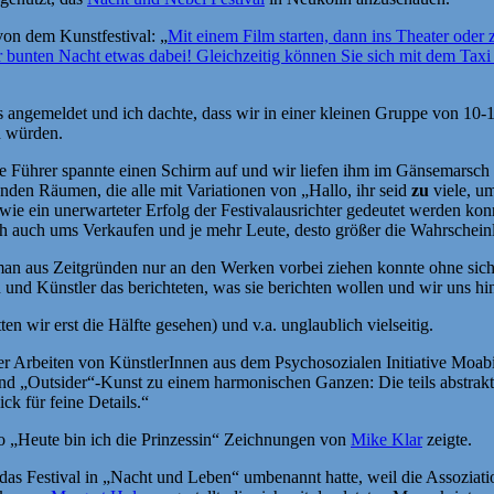
von dem Kunstfestival: „
Mit einem Film starten, dann ins Theater oder
er bunten Nacht etwas dabei! Gleichzeitig können Sie sich mit dem Taxi
angemeldet und ich dachte, dass wir in einer kleinen Gruppe von 10-15 
n würden.
he Führer spannte einen Schirm auf und wir liefen ihm im Gänsemarsch 
nden Räumen, die alle mit Variationen von „Hallo, ihr seid
zu
viele, u
wie ein unerwarteter Erfolg der Festivalausrichter gedeutet werden kon
 doch auch ums Verkaufen und je mehr Leute, desto größer die Wahrschei
n aus Zeitgründen nur an den Werken vorbei ziehen konnte ohne sich 
n und Künstler das berichteten, was sie berichten wollen und wir uns hi
n wir erst die Hälfte gesehen) und v.a. unglaublich vielseitig.
 der Arbeiten von KünstlerInnen aus dem Psychosozialen Initiative Mo
und „Outsider“-Kunst zu einem harmonischen Ganzen: Die teils abstrakte
ck für feine Details.“
o „Heute bin ich die Prinzessin“ Zeichnungen von
Mike Klar
zeigte.
das Festival in „Nacht und Leben“ umbenannt hatte, weil die Assoziat