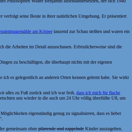
n des Philosophen Walter Benjamin auseinandersetzten, der sich 1940
er verfolgt seine Beute in ihrer natürlichen Umgebung. Er präsentiert
ypaintinggemälde am Körper
tanzend zur Schau stellten und waren ein
 die Arbeiten im Detail anzuschauen. Erfreulicherweise sind die
Dingen zu beschäftigen, die überhaupt nichts mit der eigenen
e ich es gelegentlich an anderen Orten kennen gelernt habe. Sie wirkt
wir alles zu Fuß zurück und ich war froh,
dass ich mich für flache
uetschten uns wieder in die auch um 24 Uhr völlig überfüllte U8, um
Möglichkeiten eigenständig genug zu signalisieren, dass es lieber
“.
ieder gemeinsam ohne
plärrende und zappelnde
Kinder auszugehen.