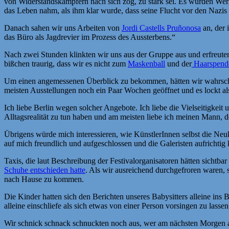
von Widerstandskämpfern nach sich zog, zu stark sei. Es wurden We
das Leben nahm, als ihm klar wurde, dass seine Flucht vor den Nazis 
Danach sahen wir uns Arbeiten von
Jordi Castells Pruñonosa
an, der 
das Büro als Jagdrevier im Prozess des Aussterbens.“
Nach zwei Stunden klinkten wir uns aus der Gruppe aus und erfreute
bißchen traurig, dass wir es nicht zum
Maskenball
und der
Haarspende
Um einen angemessenen Überblick zu bekommen, hätten wir wahrschei
meisten Ausstellungen noch ein Paar Wochen geöffnet und es lockt al
Ich liebe Berlin wegen solcher Angebote. Ich liebe die Vielseitigkeit
Alltagsrealität zu tun haben und am meisten liebe ich meinen Mann, der
Übrigens würde mich interessieren, wie KünstlerInnen selbst die Neukö
auf mich freundlich und aufgeschlossen und die Galeristen aufrichtig 
Taxis, die laut Beschreibung der Festivalorganisatoren hätten sichtba
Schuhe entschieden hatte
. Als wir ausreichend durchgefroren waren, 
nach Hause zu kommen.
Die Kinder hatten sich den Berichten unseres Babysitters alleine ins 
alleine einschliefe als sich etwas von einer Person vorsingen zu lass
Wir schnick schnack schnuckten noch aus, wer am nächsten Morgen au