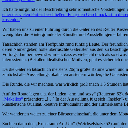
Ich hatte aufgrund der Beschreibung sehr romantische Vorstellungen 
einer der vielen Parties beschließen. Für jeden Geschmack ist in dies
kostenlos.
“
Wir haben uns zu einer Führung durch die Galerien des Reuter-Kiezes 
wenig über die Hintergründe der Künstler und Ausstellungen erfahre
Tatsächlich standen am Treffpunkt rund fünfzig Leute. Der freundlic
deren Namengeber, holte überraschte Galeristen aus den zu besichtige
Vortrags darüber bewußt wurden, dass es vielleicht doch als so etwas 
interessierten. (Bei allen idealistischen Motiven, geht es sicherlich
Da die Galerien tatsächlich meistens 20qm große Räume waren und ma
zunächst alle Ausstellungslokalitäten ansteuern würden, die Galeriste
Die Runde, die wir machten, war wirklich groß (nach 1,5 Stunden hatte
Auf der Route lagen u.a. der Laden „arm und sexy“ (Reuterstr. 62),
„Makellos“
präsentiert: „[…] In der Ausstellung fügt sich „Insider“- 
künstlerische Qualität, kreative Individualität und der aufmerksame Bli
Wir wanderten weiter zu einer Bürogemeinschaft, die unter dem Mott
Suchten dann den „Kunstraum Art-Uhr“ (Weichselstraße 52) auf, der 