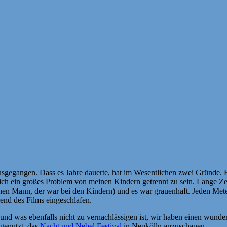
usgegangen. Dass es Jahre dauerte, hat im Wesentlichen zwei Gründe.
h ein großes Problem von meinen Kindern getrennt zu sein. Lange Zeit 
nen Mann, der war bei den Kindern) und es war grauenhaft. Jeden Mete
nd des Films eingeschlafen.
 und was ebenfalls nicht zu vernachlässigen ist, wir haben einen wun
genutzt, das
Nacht und Nebel Festival
in Neukölln anzuschauen.