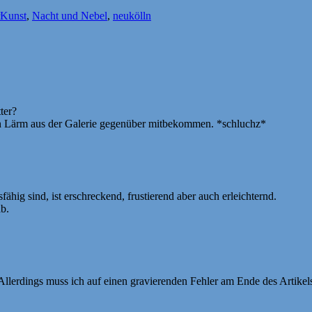
Schlagwörter
Kunst
,
Nacht und Nebel
,
neukölln
ter?
n Lärm aus der Galerie gegenüber mitbekommen. *schluchz*
ig sind, ist erschreckend, frustierend aber auch erleichternd.
b.
lerdings muss ich auf einen gravierenden Fehler am Ende des Artikels