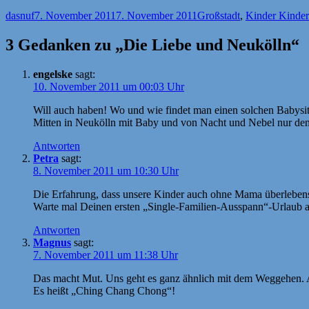
Autor
Veröffentlicht
Kategorien
dasnuf
7. November 2011
7. November 2011
Großstadt
,
Kinder Kinder
am
3 Gedanken zu „Die Liebe und Neukölln“
engelske
sagt:
10. November 2011 um 00:03 Uhr
Will auch haben! Wo und wie findet man einen solchen Babysit
Mitten in Neukölln mit Baby und von Nacht und Nebel nur de
Antworten
Petra
sagt:
8. November 2011 um 10:30 Uhr
Die Erfahrung, dass unsere Kinder auch ohne Mama überlebensfäh
Warte mal Deinen ersten „Single-Familien-Ausspann“-Urlaub a
Antworten
Magnus
sagt:
7. November 2011 um 11:38 Uhr
Das macht Mut. Uns geht es ganz ähnlich mit dem Weggehen. Al
Es heißt „Ching Chang Chong“!