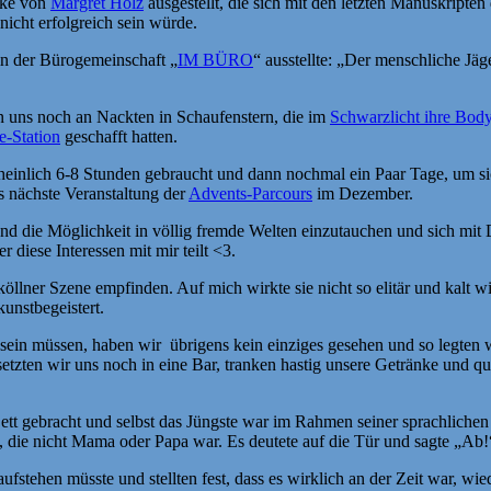
rke von
Margret Holz
ausgestellt, die sich mit den letzten Manuskripte
nicht erfolgreich sein würde.
in der Bürogemeinschaft „
IM BÜRO
“ ausstellte: „Der menschliche Jäg
n uns noch an Nackten in Schaufenstern, die im
Schwarzlicht ihre Bod
-Station
geschafft hatten.
nlich 6-8 Stunden gebraucht und dann nochmal ein Paar Tage, um sich
s nächste Veranstaltung der
Advents-Parcours
im Dezember.
 und die Möglichkeit in völlig fremde Welten einzutauchen und sich mit 
 diese Interessen mit mir teilt <3.
llner Szene empfinden. Auf mich wirkte sie nicht so elitär und kalt wi
kunstbegeistert.
r sein müssen, haben wir übrigens kein einziges gesehen und so legten 
setzten wir uns noch in eine Bar, tranken hastig unsere Getränke und q
Bett gebracht und selbst das Jüngste war im Rahmen seiner sprachlichen 
en, die nicht Mama oder Papa war. Es deutete auf die Tür und sagte „Ab!
fstehen müsste und stellten fest, dass es wirklich an der Zeit war, w