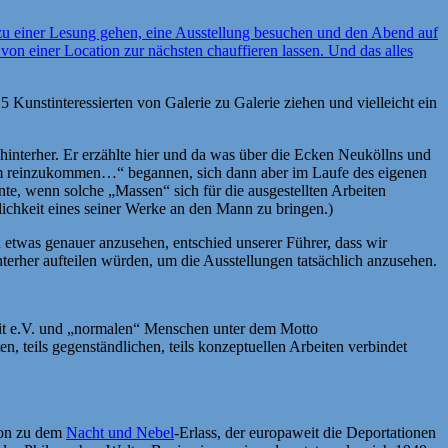
 zu einer Lesung gehen, eine Ausstellung besuchen und den Abend auf
 von einer Location zur nächsten chauffieren lassen. Und das alles
Kunstinteressierten von Galerie zu Galerie ziehen und vielleicht ein
hinterher. Er erzählte hier und da was über die Ecken Neuköllns und
m reinzukommen…“ begannen, sich dann aber im Laufe des eigenen
nte, wenn solche „Massen“ sich für die ausgestellten Arbeiten
nlichkeit eines seiner Werke an den Mann zu bringen.)
etwas genauer anzusehen, entschied unserer Führer, dass wir
nterher aufteilen würden, um die Ausstellungen tatsächlich anzusehen.
abit e.V. und „normalen“ Menschen unter dem Motto
n, teils gegenständlichen, teils konzeptuellen Arbeiten verbindet
ion zu dem
Nacht und Nebel
-Erlass, der europaweit die Deportationen