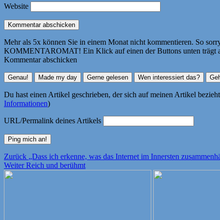
Website
Mehr als 5x können Sie in einem Monat nicht kommentieren. So sorry! 
KOMMENTAROMAT! Ein Klick auf einen der Buttons unten trägt autom
Kommentar abschicken
Du hast einen Artikel geschrieben, der sich auf meinen Artikel bezie
Informationen
)
URL/Permalink deines Artikels
Beitragsnavigation
Vorheriger
Zurück
„Dass ich erkenne, was das Internet im Innersten zusammenhä
Nächster
Beitrag:
Weiter
Reich und berühmt
Beitrag: