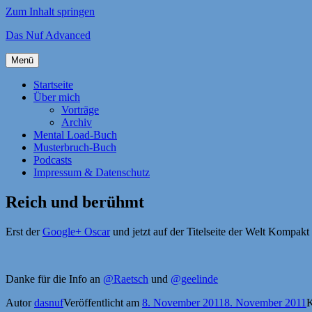
Zum Inhalt springen
Das Nuf Advanced
Menü
Startseite
Über mich
Vorträge
Archiv
Mental Load-Buch
Musterbruch-Buch
Podcasts
Impressum & Datenschutz
Reich und berühmt
Erst der
Google+ Oscar
und jetzt auf der Titelseite der Welt Kompak
Danke für die Info an
@Raetsch
und
@geelinde
Autor
dasnuf
Veröffentlicht am
8. November 2011
8. November 2011
K