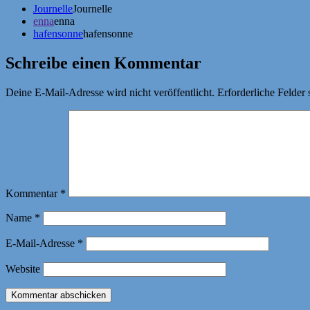
Journelle
Journelle
enna
enna
hafensonne
hafensonne
Schreibe einen Kommentar
Deine E-Mail-Adresse wird nicht veröffentlicht.
Erforderliche Felder 
Kommentar
*
Name
*
E-Mail-Adresse
*
Website