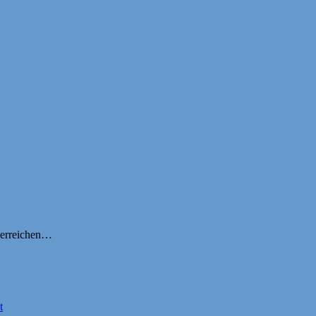
r erreichen…
t