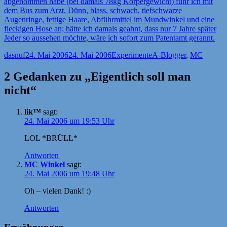
abgenommen habe (bei damals 78kg Körpergewicht) fuhr ich mit
dem Bus zum Arzt. Dünn, blass, schwach, tiefschwarze
Augenringe, fettige Haare, Abführmittel im Mundwinkel und eine
fleckigen Hose an; hätte ich damals geahnt, dass nur 7 Jahre später
Jeder so aussehen möchte, wäre ich sofort zum Patentamt gerannt.
Autor
Veröffentlicht
Kategorien
Schlagwörter
dasnuf
24. Mai 2006
24. Mai 2006
Experimente
A-Blogger
,
MC
am
2 Gedanken zu „Eigentlich soll man
nicht“
lik™
sagt:
24. Mai 2006 um 19:53 Uhr
LOL *BRÜLL*
Antworten
MC Winkel
sagt:
24. Mai 2006 um 19:48 Uhr
Oh – vielen Dank! :)
Antworten