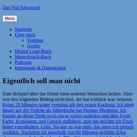
Zum
Das Nuf Advanced
Inhalt
springen
Menü
Startseite
Über mich
Vorträge
Archiv
Mental Load-Buch
Musterbruch-Buch
Podcasts
Impressum & Datenschutz
Eigentlich soll man nicht
Zum Beispiel über das Elend eines anderen Menschen lachen. Aber
wer den folgenden Beitrag nicht liest, der hat wirklich was verpasst.
Keine 20 Minuten später vernahm ich den ersten Kackreiz. Ich blieb
länger auf der Toilette als Silberfische bei Hermes Phettberg. Ich
könnte an dieser Stelle noch etwas weiter ausholen und über Form,
Farbe, Konsistenz und Geruch aufklären, aber das möchte ich Euch
lieber vorenthalten. Grün. Na gut, es war grün, das muss ich einfach
erzählen. Nachdem ich innerhalb von 60 Minuten gefühlte 82kg