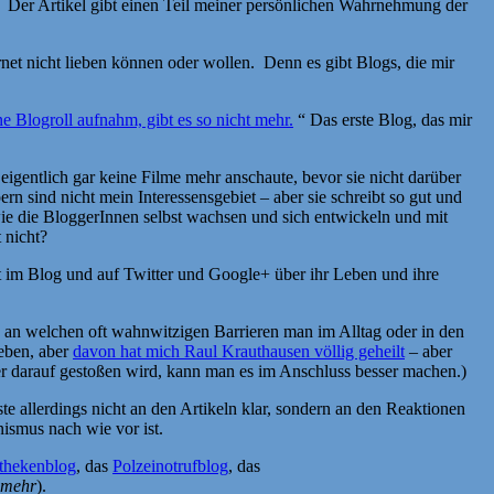
 Der Artikel gibt einen Teil meiner persönlichen Wahrnehmung der
ernet nicht lieben können oder wollen. Denn es gibt Blogs, die mir
ne Blogroll aufnahm, gibt es so nicht mehr.
“ Das erste Blog, das mir
eigentlich gar keine Filme mehr anschaute, bevor sie nicht darüber
n sind nicht mein Interessensgebiet – aber sie schreibt so gut und
 wie die BloggerInnen selbst wachsen und sich entwickeln und mit
 nicht?
bt im Blog und auf Twitter und Google+ über ihr Leben und ihre
, an welchen oft wahnwitzigen Barrieren man im Alltag oder in den
ieben, aber
davon hat mich Raul Krauthausen völlig geheilt
– aber
r darauf gestoßen wird, kann man es im Anschluss besser machen.)
te allerdings nicht an den Artikeln klar, sondern an den Reaktionen
ismus nach wie vor ist.
thekenblog
, das
Polzeinotrufblog
, das
t mehr
).