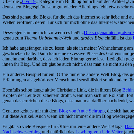
Über die „
6 vor 9
„-Kategorie im Bildblog bin ich auf den Artikel „
deutschen Blogosphäre sehr gut wieder. Allerdings fehlt etwas sehr w
Das sind genau die Blogs, für die ich das Internet so sehr liebe und 
Welten eröffnen, deren Tür sich für mich ohne das Internet wahrschein
Deswegen stimme nicht zu wenn es heißt „
Die so genannten großen Bl
genau zum
Thema Unbekannte-Welt
und
großes Blog
einfällt, ist das
Ich habe angefangen sie zu lesen, als sie in meiner Wahrnehmung am me
geschrieben hatte. Dann kam eine exzessive Phase des Golfens und jet
einnehmend darüber, dass ich jeden Eintrag gerne lese. Lediglich geg
ihnen ihr Blog. Und ich glaube auch nicht, dass man sie nicht zu de
Ein anderes Beispiel für ein Öffne-mir-eine-andere-Welt-Blog, das ge
Erfahrungen als gehörloser Mensch und sensibilisiert somit andere fü
Ebenfalls schon lange aktiv: Christiane Link, die in ihrem Blog
Behin
Köpfen der Leute zu scheitern droht, wenn man sich im Rollstuhl for
genau das erreichen diese Blogs, dass man mal darüber nachdenkt, w
Genauso geht es mir mit dem
Blog von Antje Schrupp
, die sich haup
auf diese Artikel. Auch wenn ich nicht immer die im Blog wiedergege
Es gibt so viele Beispiele für Öffne-mir-eine-andere-Welt-Blogs.
Das 
Nachtschwesterblog
und natürlich das
Lawblog von Udo Vetter
(auch