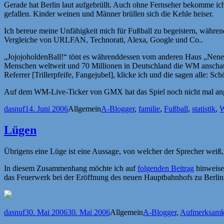
Gerade hat Berlin laut aufgebrüllt. Auch ohne Fernseher bekomme ich a
gefallen. Kinder weinen und Männer brüllen sich die Kehle heiser.
Ich bereue meine Unfähigkeit mich für Fußball zu begeistern, während
Vergleiche von URLFAN, Technorati, Alexa, Google und Co..
„JojojoholdenBall!“ tönt es währenddessen vom anderen Haus „Nenenene
Menschen weltweit und 70 Millionen in Deutschland die WM anschau
Referrer [Trillerpfeife, Fangejubel], klicke ich und die sagen alle: 
Auf dem WM-Live-Ticker von GMX hat das Spiel noch nicht mal ange
Autor
Veröffentlicht
Kategorien
Schlagwörter
dasnuf
14. Juni 2006
Allgemein
A-Blogger
,
familie
,
Fußball
,
statistik
,
am
Lügen
Übrigens eine Lüge ist eine Aussage, von welcher der Sprecher weiß,
In diesem Zusammenhang möchte ich auf
folgenden Beitrag
hinweisen
das Feuerwerk bei der Eröffnung des neuen Hauptbahnhofs zu Berlin
Autor
Veröffentlicht
Kategorien
Schlagwörter
dasnuf
30. Mai 2006
30. Mai 2006
Allgemein
A-Blogger
,
Aufmerksamk
am