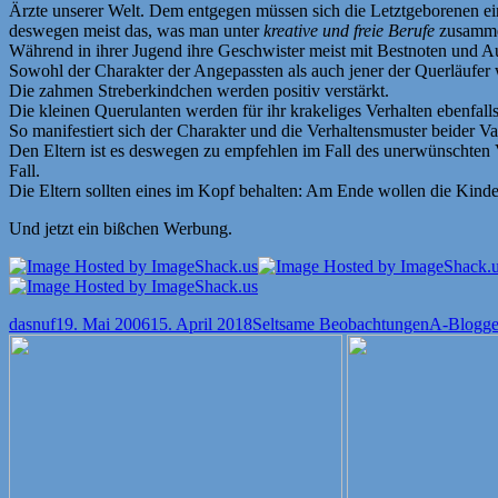
Ärzte unserer Welt. Dem entgegen müssen sich die Letztgeborenen ein
deswegen meist das, was man unter
kreative und freie Berufe
zusamme
Während in ihrer Jugend ihre Geschwister meist mit Bestnoten und 
Sowohl der Charakter der Angepassten als auch jener der Querläufer w
Die zahmen Streberkindchen werden positiv verstärkt.
Die kleinen Querulanten werden für ihr krakeliges Verhalten ebenfall
So manifestiert sich der Charakter und die Verhaltensmuster beider Va
Den Eltern ist es deswegen zu empfehlen im Fall des unerwünschten Ve
Fall.
Die Eltern sollten eines im Kopf behalten: Am Ende wollen die Kinder
Und jetzt ein bißchen Werbung.
Autor
Veröffentlicht
Kategorien
Schlagwör
dasnuf
19. Mai 2006
15. April 2018
Seltsame Beobachtungen
A-Blogge
am