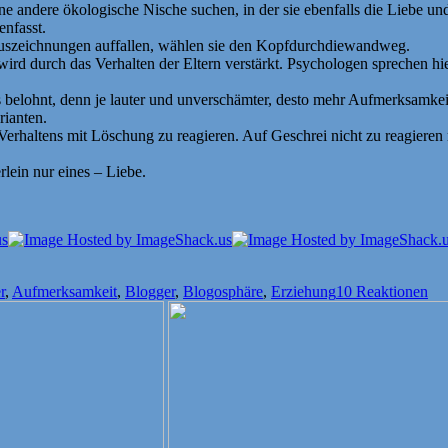
e andere ökologische Nische suchen, in der sie ebenfalls die Liebe un
nfasst.
Auszeichnungen auffallen, wählen sie den Kopfdurchdiewandweg.
ird durch das Verhalten der Eltern verstärkt. Psychologen sprechen hi
s belohnt, denn je lauter und unverschämter, desto mehr Aufmerksamkei
rianten.
rhaltens mit Löschung zu reagieren. Auf Geschrei nicht zu reagieren ma
lein nur eines – Liebe.
ter
r
,
Aufmerksamkeit
,
Blogger
,
Blogosphäre
,
Erziehung
10 Reaktionen