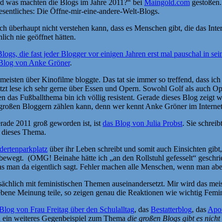
Und was machten die Blogs im Jahre 2011?“ bei
Maingold.com
gestoßen.
esentliches: Die Öffne-mir-eine-andere-Welt-Blogs.
auch überhaupt nicht verstehen kann, dass es Menschen gibt, die das Int
lich nie geöffnet hätten.
ogs, die fast jeder Blogger vor einigen Jahren erst mal pauschal in sei
Blog von Anke Gröner
.
isten über Kinofilme bloggte. Das tat sie immer so treffend, dass ich 
zt lese ich sehr gerne über Essen und Opern. Sowohl Golf als auch Oper
en das Fußballthema bin ich völlig resistent. Gerade dieses Blog zeigt
n großen Bloggern zählen kann, denn wer kennt Anke Gröner im Internet
rade 2011 groß geworden ist, ist
das Blog von Julia Probst
. Sie schrei
r dieses Thema.
dertenparkplatz
über ihr Leben schreibt und somit auch Einsichten gibt
tbewegt. (OMG! Beinahe hätte ich „an den Rollstuhl gefesselt“ geschr
as man da eigentlich sagt. Fehler machen alle Menschen, wenn man abe
tsächlich mit feministischen Themen auseinandersetzt. Mir wird das meis
bene Meinung teile, so zeigen genau die Reaktionen wie wichtig Femin
Blog von Frau Freitag über den Schulalltag
, das
Bestatterblog
, das
Apo
 ein weiteres Gegenbeispiel zum Thema
die großen Blogs gibt es nich