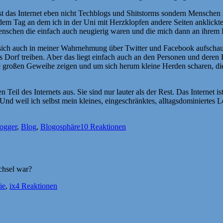
st das Internet eben nicht Techblogs und Shitstorms sondern Menschen 
it dem Tag an dem ich in der Uni mit Herzklopfen andere Seiten anklickt
enschen die einfach auch neugierig waren und die mich dann an ihrem L
sich auch in meiner Wahrnehmung über Twitter und Facebook aufschauk
hs Dorf treiben. Aber das liegt einfach auch an den Personen und deren 
re großen Geweihe zeigen und um sich herum kleine Herden scharen, die
 Teil des Internets aus. Sie sind nur lauter als der Rest. Das Internet
Und weil ich selbst mein kleines, eingeschränktes, alltagsdominierte
agwörter
ogger
,
Blog
,
Blogosphäre
10 Reaktionen
chsel war?
ie
,
ix
4 Reaktionen