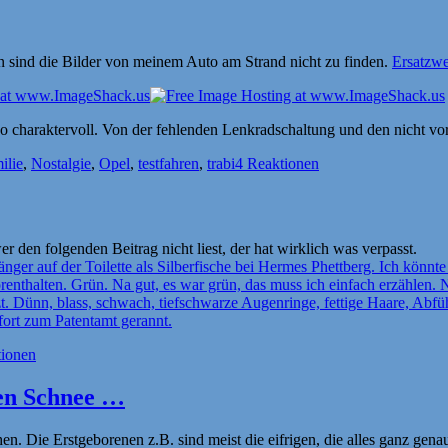
sind die Bilder von meinem Auto am Strand nicht zu finden.
Ersatzwe
so charaktervoll. Von der fehlenden Lenkradschaltung und den nicht vo
ilie
,
Nostalgie
,
Opel
,
testfahren
,
trabi
4 Reaktionen
den folgenden Beitrag nicht liest, der hat wirklich was verpasst.
nger auf der Toilette als Silberfische bei Hermes Phettberg. Ich könnt
orenthalten. Grün. Na gut, es war grün, das muss ich einfach erzähle
. Dünn, blass, schwach, tiefschwarze Augenringe, fettige Haare, Abfü
fort zum Patentamt gerannt.
tionen
den Schnee …
. Die Erstgeborenen z.B. sind meist die eifrigen, die alles ganz gen