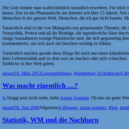
Die Liste könnte man wahrscheinlich unendlich erweitern. Für mich i
lassen. Das ist das Phantastische am Internet seit über 15 Jahren. Se
Menschen in der ganzen Welt, Menschen, die ich gar nicht kannte, M
Tatsächlich sind es die von Maingold.com genannanten Themen, die 
Netzpolitik, Protest und all die Beiträge, die irgendwelche Säue durc
einige Ausnahmen) wenige Platzhirsche sind, die sich gegenseitig ih
kommentieren, um sich auch ein bisschen wichtig zu fühlen.
Tatsächlich machen gerade diese Blogs für mich nur einen klitzekleinen
ihrer Lebensrealität und zu dem was sie machen oder sich wünschen. 
Einblicke in ihre Welt geben.
Autor
Veröffentlicht
Kategorien
Schl
dasnuf
10. März 2012
Leseempfehlung
,
Wunderbare Technikwelt
A-Bl
am
Was macht eigentlich …?
Ix
bloggt jetzt nicht mehr, dafür
Ariane Sommer
. Ob das ein guter We
Autor
Veröffentlicht
Kategorien
Schlagwörter
dasnuf
30. Juni 2006
Allgemein
A-Blogger
,
ariane-sommer
,
Blog
,
famil
am
Statistik, WM und die Nachbarn