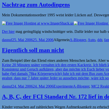
Nachtrag zum Autodingens
Mein Dokumentationsordner 1995 weist leider Lücken auf. Deswegen 
Der hier
mag geringfügig windschnittiger sein. Dafür leider nur halb 
Autor
Veröffentlicht
Kategorien
Schlagwörter
dasnuf
25. Mai 2006
25. Mai 2006
Allgemein
A-Blogger
,
Auto
,
ddr
,
fam
am
Eigentlich soll man nicht
Zum Beispiel über das Elend eines anderen Menschen lachen. Aber wer 
Keine 20 Minuten später vernahm ich den ersten Kackreiz. Ich blieb lä
Konsistenz und Geruch aufklären, aber das möchte ich Euch lieber v
habe (bei damals 78kg Körpergewicht) fuhr ich mit dem Bus zum Arzt
geahnt, dass nur 7 Jahre später Jeder so aussehen möchte, wäre ich so
Autor
Veröffentlicht
Kategorien
Schlagwörter
dasnuf
24. Mai 2006
24. Mai 2006
Experimente
A-Blogger
,
MC
2 Reak
am
A, B, C, der FCI Standard Nr. 172 lief in 
Kinder versuchen auf zahlreichen Wegen Aufmerksamkeit zu erheischen