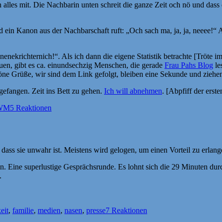
lles mit. Die Nachbarin unten schreit die ganze Zeit och nö und dass d
 ein Kanon aus der Nachbarschaft ruft: „Och sach ma, ja, ja, neeee!“ A
krichternich!“. Als ich dann die eigene Statistik betrachte [Tröte im 
en, gibt es ca. einundsechzig Menschen, die gerade
Frau Pahs Blog
le
Schöne Grüße, wir sind dem Link gefolgt, bleiben eine Sekunde und ziehen
fangen. Zeit ins Bett zu gehen.
Ich will abnehmen
. [Abpfiff der erste
WM
5 Reaktionen
 dass sie unwahr ist. Meistens wird gelogen, um einen Vorteil zu erl
. Eine superlustige Gesprächsrunde. Es lohnt sich die 29 Minuten dur
.
eit
,
familie
,
medien
,
nasen
,
presse
7 Reaktionen