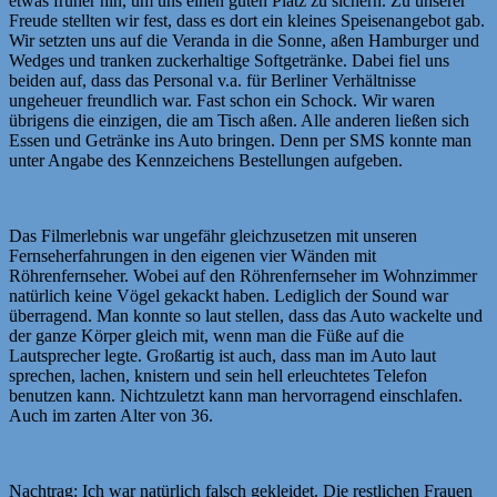
etwas früher hin, um uns einen guten Platz zu sichern. Zu unserer
Freude stellten wir fest, dass es dort ein kleines Speisenangebot gab.
Wir setzten uns auf die Veranda in die Sonne, aßen Hamburger und
Wedges und tranken zuckerhaltige Softgetränke. Dabei fiel uns
beiden auf, dass das Personal v.a. für Berliner Verhältnisse
ungeheuer freundlich war. Fast schon ein Schock. Wir waren
übrigens die einzigen, die am Tisch aßen. Alle anderen ließen sich
Essen und Getränke ins Auto bringen. Denn per SMS konnte man
unter Angabe des Kennzeichens Bestellungen aufgeben.
Das Filmerlebnis war ungefähr gleichzusetzen mit unseren
Fernseherfahrungen in den eigenen vier Wänden mit
Röhrenfernseher. Wobei auf den Röhrenfernseher im Wohnzimmer
natürlich keine Vögel gekackt haben. Lediglich der Sound war
überragend. Man konnte so laut stellen, dass das Auto wackelte und
der ganze Körper gleich mit, wenn man die Füße auf die
Lautsprecher legte. Großartig ist auch, dass man im Auto laut
sprechen, lachen, knistern und sein hell erleuchtetes Telefon
benutzen kann. Nichtzuletzt kann man hervorragend einschlafen.
Auch im zarten Alter von 36.
Nachtrag: Ich war natürlich falsch gekleidet. Die restlichen Frauen