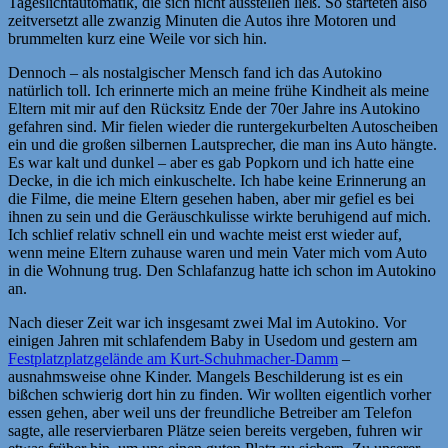
Tageslichtautomatik, die sich nicht ausstellen ließ. So starteten also
zeitversetzt alle zwanzig Minuten die Autos ihre Motoren und
brummelten kurz eine Weile vor sich hin.
Dennoch – als nostalgischer Mensch fand ich das Autokino
natürlich toll. Ich erinnerte mich an meine frühe Kindheit als meine
Eltern mit mir auf den Rücksitz Ende der 70er Jahre ins Autokino
gefahren sind. Mir fielen wieder die runtergekurbelten Autoscheiben
ein und die großen silbernen Lautsprecher, die man ins Auto hängte.
Es war kalt und dunkel – aber es gab Popkorn und ich hatte eine
Decke, in die ich mich einkuschelte. Ich habe keine Erinnerung an
die Filme, die meine Eltern gesehen haben, aber mir gefiel es bei
ihnen zu sein und die Geräuschkulisse wirkte beruhigend auf mich.
Ich schlief relativ schnell ein und wachte meist erst wieder auf,
wenn meine Eltern zuhause waren und mein Vater mich vom Auto
in die Wohnung trug. Den Schlafanzug hatte ich schon im Autokino
an.
Nach dieser Zeit war ich insgesamt zwei Mal im Autokino. Vor
einigen Jahren mit schlafendem Baby in Usedom und gestern am
Festplatzplatzgelände am Kurt-Schuhmacher-Damm
–
ausnahmsweise ohne Kinder. Mangels Beschilderung ist es ein
bißchen schwierig dort hin zu finden. Wir wollten eigentlich vorher
essen gehen, aber weil uns der freundliche Betreiber am Telefon
sagte, alle reservierbaren Plätze seien bereits vergeben, fuhren wir