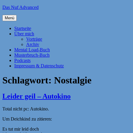
Zum
Das Nuf Advanced
Inhalt
springen
Menü
Startseite
Über mich
Vorträge
Archiv
Mental Load-Buch
Musterbruch-Buch
Podcasts
Impressum & Datenschutz
Schlagwort:
Nostalgie
Leider geil – Autokino
Total nicht pc: Autokino.
Um Deichkind zu zitieren:
Es tut mir leid doch