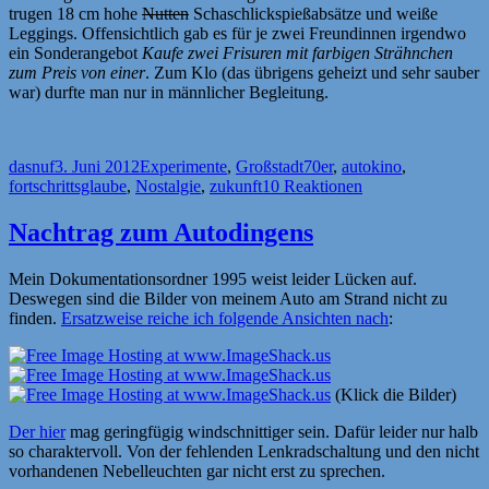
trugen 18 cm hohe
Nutten
Schaschlickspießabsätze und weiße
Leggings. Offensichtlich gab es für je zwei Freundinnen irgendwo
ein Sonderangebot
Kaufe zwei Frisuren mit farbigen Strähnchen
zum Preis von einer
. Zum Klo (das übrigens geheizt und sehr sauber
war) durfte man nur in männlicher Begleitung.
Autor
Veröffentlicht
Kategorien
Schlagwörter
dasnuf
3. Juni 2012
Experimente
,
Großstadt
70er
,
autokino
,
am
fortschrittsglaube
,
Nostalgie
,
zukunft
10 Reaktionen
Nachtrag zum Autodingens
Mein Dokumentationsordner 1995 weist leider Lücken auf.
Deswegen sind die Bilder von meinem Auto am Strand nicht zu
finden.
Ersatzweise reiche ich folgende Ansichten nach
:
(Klick die Bilder)
Der hier
mag geringfügig windschnittiger sein. Dafür leider nur halb
so charaktervoll. Von der fehlenden Lenkradschaltung und den nicht
vorhandenen Nebelleuchten gar nicht erst zu sprechen.