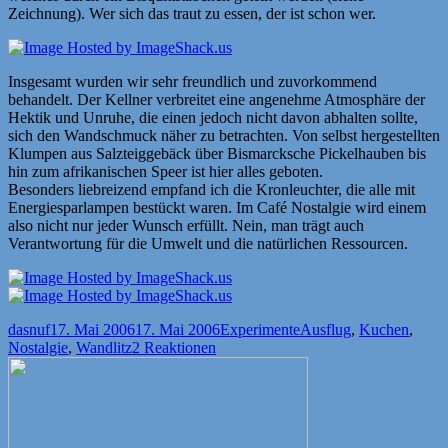
Zeichnung). Wer sich das traut zu essen, der ist schon wer.
Insgesamt wurden wir sehr freundlich und zuvorkommend
behandelt. Der Kellner verbreitet eine angenehme Atmosphäre der
Hektik und Unruhe, die einen jedoch nicht davon abhalten sollte,
sich den Wandschmuck näher zu betrachten. Von selbst hergestellten
Klumpen aus Salzteiggebäck über Bismarcksche Pickelhauben bis
hin zum afrikanischen Speer ist hier alles geboten.
Besonders liebreizend empfand ich die Kronleuchter, die alle mit
Energiesparlampen bestückt waren. Im Café Nostalgie wird einem
also nicht nur jeder Wunsch erfüllt. Nein, man trägt auch
Verantwortung für die Umwelt und die natürlichen Ressourcen.
Autor
Veröffentlicht
Kategorien
Schlagwörter
dasnuf
17. Mai 2006
17. Mai 2006
Experimente
Ausflug
,
Kuchen
,
am
Nostalgie
,
Wandlitz
2 Reaktionen