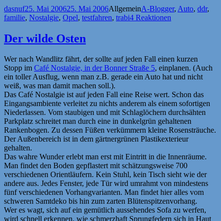
Autor
Veröffentlicht
Kategorien
Schlagwörter
dasnuf
25. Mai 2006
25. Mai 2006
Allgemein
A-Blogger
,
Auto
,
ddr
,
am
familie
,
Nostalgie
,
Opel
,
testfahren
,
trabi
4 Reaktionen
Der wilde Osten
Wer nach Wandlitz fährt, der sollte auf jeden Fall einen kurzen
Stopp im
Café Nostalgie, in der Bonner Straße 5
, einplanen. (Auch
ein toller Ausflug, wenn man z.B. gerade ein Auto hat und nicht
weiß, was man damit machen soll.).
Das Café Nostalgie ist auf jeden Fall eine Reise wert. Schon das
Eingangsambiente verleitet zu nichts anderem als einem sofortigen
Niederlassen. Vom staubigen und mit Schlaglöchern durchsähten
Parkplatz schreitet man durch eine in dunkelgrün gehaltenen
Rankenbogen. Zu dessen Füßen verkümmern kleine Rosensträuche.
Der Außenbereich ist in dem gärtnergrünen Plastikexterieur
gehalten.
Das wahre Wunder erlebt man erst mit Eintritt in die Innenräume.
Man findet den Boden gepflastert mit schätzungsweise 700
verschiedenen Orientläufern. Kein Stuhl, kein Tisch sieht wie der
andere aus. Jedes Fenster, jede Tür wird umrahmt von mindestens
fünf verschiedenen Vorhangvarianten. Man findet hier alles vom
schweren Samtdeko bis hin zum zarten Blütenspitzenvorhang.
Wer es wagt, sich auf ein gemütlich aussehendes Sofa zu werfen,
wird schnell erkennen, wie schmerzhaft Sprungfedern sich in Haut