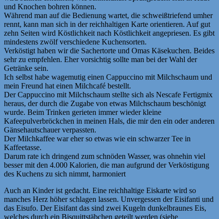
und Knochen bohren können.
Während man auf die Bedienung wartet, die schweißtriefend umher
rennt, kann man sich in der reichhaltigen Karte orientieren. Auf gut
zehn Seiten wird Köstlichkeit nach Köstlichkeit angepriesen. Es gibt
mindestens zwölf verschiedene Kuchensorten.
Verköstigt haben wir die Sachertorte und Omas Käsekuchen. Beides
sehr zu empfehlen. Eher vorsichtig sollte man bei der Wahl der
Getränke sein.
Ich selbst habe wagemutig einen Cappuccino mit Milchschaum und
mein Freund hat einen Milchcafé bestellt.
Der Cappuccino mit Milchschaum stellte sich als Nescafe Fertigmix
heraus, der durch die Zugabe von etwas Milchschaum beschönigt
wurde. Beim Trinken gerieten immer wieder kleine
Kafeepulverbröckchen in meinen Hals, die mir den ein oder anderen
Gänsehautschauer verpassten.
Der Milchkaffee war eher so etwas wie ein schwarzer Tee in
Kaffeetasse.
Darum rate ich dringend zum schnöden Wasser, was ohnehin viel
besser mit den 4.000 Kalorien, die man aufgrund der Verköstigung
des Kuchens zu sich nimmt, harmoniert
Auch an Kinder ist gedacht. Eine reichhaltige Eiskarte wird so
manches Herz höher schlagen lassen. Unvergessen der Eisifanti und
das Eisufo. Der Eisifant das sind zwei Kugeln dunkelbraunes Eis,
welches durch ein Bisquittstäbchen geteilt werden (siehe