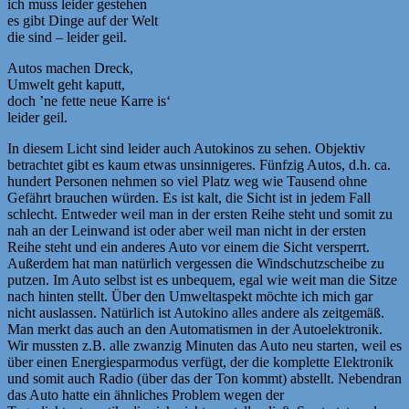
ich muss leider gestehen
es gibt Dinge auf der Welt
die sind – leider geil.
Autos machen Dreck,
Umwelt geht kaputt,
doch ’ne fette neue Karre is‘
leider geil.
In diesem Licht sind leider auch Autokinos zu sehen. Objektiv
betrachtet gibt es kaum etwas unsinnigeres. Fünfzig Autos, d.h. ca.
hundert Personen nehmen so viel Platz weg wie Tausend ohne
Gefährt brauchen würden. Es ist kalt, die Sicht ist in jedem Fall
schlecht. Entweder weil man in der ersten Reihe steht und somit zu
nah an der Leinwand ist oder aber weil man nicht in der ersten
Reihe steht und ein anderes Auto vor einem die Sicht versperrt.
Außerdem hat man natürlich vergessen die Windschutzscheibe zu
putzen. Im Auto selbst ist es unbequem, egal wie weit man die Sitze
nach hinten stellt. Über den Umweltaspekt möchte ich mich gar
nicht auslassen. Natürlich ist Autokino alles andere als zeitgemäß.
Man merkt das auch an den Automatismen in der Autoelektronik.
Wir mussten z.B. alle zwanzig Minuten das Auto neu starten, weil es
über einen Energiesparmodus verfügt, der die komplette Elektronik
und somit auch Radio (über das der Ton kommt) abstellt. Nebendran
das Auto hatte ein ähnliches Problem wegen der