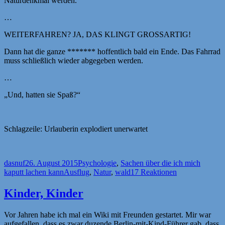
Naturdenkmal werden.
…
WEITERFAHREN? JA, DAS KLINGT GROSSARTIG!
Dann hat die ganze ******* hoffentlich bald ein Ende. Das Fahrrad
muss schließlich wieder abgegeben werden.
…
„Und, hatten sie Spaß?“
Schlagzeile: Urlauberin explodiert unerwartet
Autor
Veröffentlicht
Kategorien
dasnuf
26. August 2015
Psychologie
,
Sachen über die ich mich
am
Schlagwörter
kaputt lachen kann
Ausflug
,
Natur
,
wald
17 Reaktionen
Kinder, Kinder
Vor Jahren habe ich mal ein Wiki mit Freunden gestartet. Mir war
aufgefallen, dass es zwar duzende Berlin-mit-Kind-Führer gab, dass