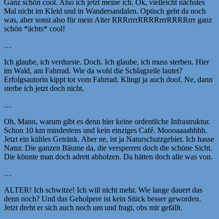
Ganz schön cool. Also ich jetzt meine ich. Ok, vielleicht nächstes
Mal nicht im Kleid und in Wandersandalen. Optisch geht da noch
was, aber sonst also für mein Alter RRRrrrrRRRRrrrRRRRrrr ganz
schön *ächts* cool!
…
Ich glaube, ich verdurste. Doch. Ich glaube, ich muss sterben. Hier
im Wald, am Fahrrad. Wie da wohl die Schlagzeile lautet?
Erfolgsautorin kippt tot vom Fahrrad. Klingt ja auch doof. Ne, dann
sterbe ich jetzt doch nicht.
…
Oh, Mann, warum gibt es denn hier keine ordentliche Infrastruktur.
Schon 10 km mindestens und kein einziges Café. Moooaaaahhhh.
Jetzt ein kühles Getränk. Aber ne, ist ja Naturschutzgebiet. Ich hasse
Natur. Die ganzen Bäume da, die versperren doch die schöne Sicht.
Die könnte man doch adrett abholzen. Da hätten doch alle was von.
…
ALTER! Ich schwitze! Ich will nicht mehr. Wie lange dauert das
denn noch? Und das Geholpere ist kein Stück besser geworden.
Jetzt dreht er sich auch noch um und fragt, obs mir gefällt.