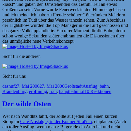
krass!“ und gaben den Umstehenden das Gefühl Teil an etwas
Großem zu sein. Vorne wurde Feuerwerk in den Himmel geblasen
und ich meine, ich habe zu Freude schöner Götterfunken Mehdorn
persönlich im Tütü über das Wasser tänzeln sehen. Zum Abschluss
der Lightshow wurden die Top-Manager in die Luft geschossen und
das ganze Volk applaudierte. Ein rarer Moment für die Bahn, denn
schon wenige Sekunden später entbrannten die Diskussionen über
das unmögliche neue Verkehrskonzept.
Sicht für die anderen
Sicht für uns
Autor
Veröffentlicht
Kategorien
Schlagwörter
dasnuf
27. Mai 2006
27. Mai 2006
Großstadt
Ausflug
,
bahn
,
am
Brandenburg
,
eröffnung
,
frau
,
hauptbahnhof
10 Reaktionen
Der wilde Osten
Wer nach Wandlitz fährt, der sollte auf jeden Fall einen kurzen
Stopp im
Café Nostalgie, in der Bonner Straße 5
, einplanen. (Auch
ein toller Ausflug, wenn man z.B. gerade ein Auto hat und nicht