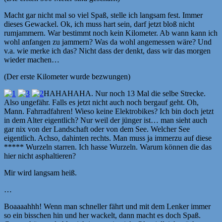
Macht gar nicht mal so viel Spaß, stelle ich langsam fest. Immer
dieses Gewackel. Ok, ich muss hart sein, darf jetzt bloß nicht
rumjammern. War bestimmt noch kein Kilometer. Ab wann kann ich
wohl anfangen zu jammern? Was da wohl angemessen wäre? Und
v.a. wie merke ich das? Nicht dass der denkt, dass wir das morgen
wieder machen…
(Der erste Kilometer wurde bezwungen)
HAHAHAHA. Nur noch 13 Mal die selbe Strecke.
Also ungefähr. Falls es jetzt nicht auch noch bergauf geht. Oh,
Mann. Fahrradfahren! Wieso keine Elektrobikes? Ich bin doch jetzt
in dem Alter eigentlich? Nur weil der jünger ist… man sieht auch
gar nix von der Landschaft oder von dem See. Welcher See
eigentlich. Achso, dahinten rechts. Man muss ja immerzu auf diese
***** Wurzeln starren. Ich hasse Wurzeln. Warum können die das
hier nicht asphaltieren?
Mir wird langsam heiß.
…
Boaaaahhh! Wenn man schneller fährt und mit dem Lenker immer
so ein bisschen hin und her wackelt, dann macht es doch Spaß.