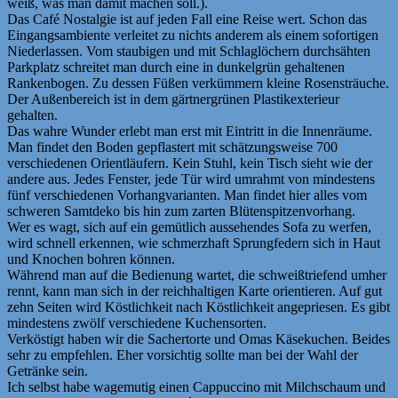
weiß, was man damit machen soll.).
Das Café Nostalgie ist auf jeden Fall eine Reise wert. Schon das
Eingangsambiente verleitet zu nichts anderem als einem sofortigen
Niederlassen. Vom staubigen und mit Schlaglöchern durchsähten
Parkplatz schreitet man durch eine in dunkelgrün gehaltenen
Rankenbogen. Zu dessen Füßen verkümmern kleine Rosensträuche.
Der Außenbereich ist in dem gärtnergrünen Plastikexterieur
gehalten.
Das wahre Wunder erlebt man erst mit Eintritt in die Innenräume.
Man findet den Boden gepflastert mit schätzungsweise 700
verschiedenen Orientläufern. Kein Stuhl, kein Tisch sieht wie der
andere aus. Jedes Fenster, jede Tür wird umrahmt von mindestens
fünf verschiedenen Vorhangvarianten. Man findet hier alles vom
schweren Samtdeko bis hin zum zarten Blütenspitzenvorhang.
Wer es wagt, sich auf ein gemütlich aussehendes Sofa zu werfen,
wird schnell erkennen, wie schmerzhaft Sprungfedern sich in Haut
und Knochen bohren können.
Während man auf die Bedienung wartet, die schweißtriefend umher
rennt, kann man sich in der reichhaltigen Karte orientieren. Auf gut
zehn Seiten wird Köstlichkeit nach Köstlichkeit angepriesen. Es gibt
mindestens zwölf verschiedene Kuchensorten.
Verköstigt haben wir die Sachertorte und Omas Käsekuchen. Beides
sehr zu empfehlen. Eher vorsichtig sollte man bei der Wahl der
Getränke sein.
Ich selbst habe wagemutig einen Cappuccino mit Milchschaum und