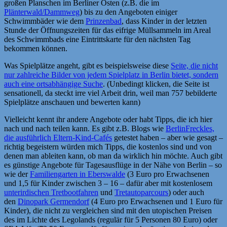
großen Planschen im Berliner Osten (z.B. die im
Plänterwald/Dammweg
) bis zu den Angeboten einiger
Schwimmbäder wie dem
Prinzenbad
, dass Kinder in der letzten
Stunde der Öffnungszeiten für das eifrige Müllsammeln im Areal
des Schwimmbads eine Eintrittskarte für den nächsten Tag
bekommen können.
Was Spielplätze angeht, gibt es beispielsweise diese
Seite, die nicht
nur zahlreiche Bilder von jedem Spielplatz in Berlin bietet, sondern
auch eine ortsabhängige Suche
. (Unbedingt klicken, die Seite ist
sensationell, da steckt irre viel Arbeit drin, weil man 757 bebilderte
Spielplätze anschauen und bewerten kann)
Vielleicht kennt ihr andere Angebote oder habt Tipps, die ich hier
nach und nach teilen kann. Es gibt z.B. Blogs wie
BerlinFreckles,
die ausführlich Eltern-Kind-Cafés
getestet haben – aber wie gesagt –
richtig begeistern würden mich Tipps, die kostenlos sind und von
denen man ableiten kann, ob man da wirklich hin möchte. Auch gibt
es günstige Angebote für Tagesausflüge in der Nähe von Berlin – so
wie der
Familiengarten in Eberswalde
(3 Euro pro Erwachsenen
und 1,5 für Kinder zwischen 3 – 16 – dafür aber mit kostenlosem
unterirdischen Tretbootfahren
und
Tretautoparcours
) oder auch
den
Dinopark Germendorf
(4 Euro pro Erwachsenen und 1 Euro für
Kinder), die nicht zu vergleichen sind mit den utopischen Preisen
des im Lichte des Legolands (regulär für 5 Personen 80 Euro) oder