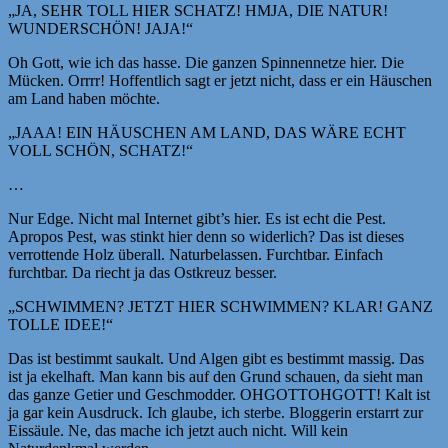
„JA, SEHR TOLL HIER SCHATZ! HMJA, DIE NATUR!
WUNDERSCHÖN! JAJA!“
Oh Gott, wie ich das hasse. Die ganzen Spinnennetze hier. Die
Mücken. Orrrr! Hoffentlich sagt er jetzt nicht, dass er ein Häuschen
am Land haben möchte.
„JAAA! EIN HÄUSCHEN AM LAND, DAS WÄRE ECHT
VOLL SCHÖN, SCHATZ!“
…
Nur Edge. Nicht mal Internet gibt’s hier. Es ist echt die Pest.
Apropos Pest, was stinkt hier denn so widerlich? Das ist dieses
verrottende Holz überall. Naturbelassen. Furchtbar. Einfach
furchtbar. Da riecht ja das Ostkreuz besser.
„SCHWIMMEN? JETZT HIER SCHWIMMEN? KLAR! GANZ
TOLLE IDEE!“
Das ist bestimmt saukalt. Und Algen gibt es bestimmt massig. Das
ist ja ekelhaft. Man kann bis auf den Grund schauen, da sieht man
das ganze Getier und Geschmodder. OHGOTTOHGOTT! Kalt ist
ja gar kein Ausdruck. Ich glaube, ich sterbe. Bloggerin erstarrt zur
Eissäule. Ne, das mache ich jetzt auch nicht. Will kein