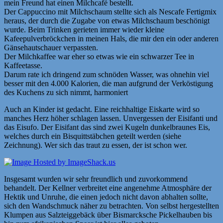
mein Freund hat einen Milchcafé bestellt.
Der Cappuccino mit Milchschaum stellte sich als Nescafe Fertigmix
heraus, der durch die Zugabe von etwas Milchschaum beschönigt
wurde. Beim Trinken gerieten immer wieder kleine
Kafeepulverbröckchen in meinen Hals, die mir den ein oder anderen
Gänsehautschauer verpassten.
Der Milchkaffee war eher so etwas wie ein schwarzer Tee in
Kaffeetasse.
Darum rate ich dringend zum schnöden Wasser, was ohnehin viel
besser mit den 4.000 Kalorien, die man aufgrund der Verköstigung
des Kuchens zu sich nimmt, harmoniert
Auch an Kinder ist gedacht. Eine reichhaltige Eiskarte wird so
manches Herz höher schlagen lassen. Unvergessen der Eisifanti und
das Eisufo. Der Eisifant das sind zwei Kugeln dunkelbraunes Eis,
welches durch ein Bisquittstäbchen geteilt werden (siehe
Zeichnung). Wer sich das traut zu essen, der ist schon wer.
Insgesamt wurden wir sehr freundlich und zuvorkommend
behandelt. Der Kellner verbreitet eine angenehme Atmosphäre der
Hektik und Unruhe, die einen jedoch nicht davon abhalten sollte,
sich den Wandschmuck näher zu betrachten. Von selbst hergestellten
Klumpen aus Salzteiggebäck über Bismarcksche Pickelhauben bis