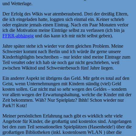
und Wetterlage.
Der Erfolg des Wikis war atemberaubend. Drei der dreißig Eltern,
die ich eingeladen hatte, loggten sich einmal ein. Keiner schrieb
oder ergänzte jemals einen Eintrag. Nach ein Paar Monaten verlor
ich die Motivation meine Einträge selbst zu verfassen (ich bin ja
FFRR-abhängig
und das kann ich mir nicht selbst geben).
Jahre später stehe ich wieder vor dem gleichen Problem. Meine
Schwester kommt nach Berlin und ich würde ihr gerne unsere
Kinderhighlights beschreiben – nur leider sind meine Eintrage zum
Teil veraltet oder ich hab sie noch gar nicht geschrieben, weil
zwischen Wikitod und Schwesterbesuch fünf Jahre liegen.
Ein anderer Aspekt ist übrigens das Geld. Mir geht es total auf den
Geist, wenn Unternehmungen mit Kindern ständig (viel) Geld
kosten sollen. Gar nicht mal so sehr wegen des Geldes – sondern
vor allem wegen der Erwartungshaltung, welche die Kinder mit der
Zeit bekommen. Wäh? Nur Spielplatz? Ihhh! Schon wieder nur
Park?! Kotz!
Meiner persönlichen Erfahrung nach gibt es wirklich sehr viele
Angebote für Kinder, die großartig und kostenlos sind. Angefangen
bei den zum Teil sensationellen Spielplätzen (Hasenheide!) über die
großartigen Bibliotheken (inkl. kostenlosem WLAN ) über die