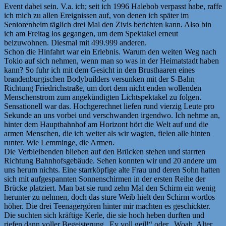
Event dabei sein. V.a. ich; seit ich 1996 Halebob verpasst habe, raffe
ich mich zu allen Ereignissen auf, von denen ich später im
Seniorenheim täglich drei Mal den Zivis berichten kann. Also bin
ich am Freitag los gegangen, um dem Spektakel erneut
beizuwohnen. Diesmal mit 499.999 anderen.
Schon die Hinfahrt war ein Erlebnis. Warum den weiten Weg nach
Tokio auf sich nehmen, wenn man so was in der Heimatstadt haben
kann? So fuhr ich mit dem Gesicht in den Brusthaaren eines
brandenburgischen Bodybuilders versunken mit der S-Bahn
Richtung Friedrichstraße, um dort dem nicht enden wollenden
Menschenstrom zum angekündigten Lichtspektakel zu folgen.
Sensationell war das. Hochgerechnet liefen rund vierzig Leute pro
Sekunde an uns vorbei und verschwanden irgendwo. Ich nehme an,
hinter dem Hauptbahnhof am Horizont hört die Welt auf und die
armen Menschen, die ich weiter als wir wagten, fielen alle hinten
runter. Wie Lemminge, die Armen.
Die Verbleibenden blieben auf den Brücken stehen und starrten
Richtung Bahnhofsgebäude. Sehen konnten wir und 20 andere um
uns herum nichts. Eine starrköpfige alte Frau und deren Sohn hatten
sich mit aufgespannten Sonnenschirmen in der ersten Reihe der
Brücke platziert. Man bat sie rund zehn Mal den Schirm ein wenig
herunter zu nehmen, doch das sture Weib hielt den Schirm wortlos
höher. Die drei Teenagergören hinter mir machten es geschickter.
Die suchten sich kräftige Kerle, die sie hoch heben durften und
riefen dann voller Begeisterung „Ey voll geil!“ oder „Woah, Alter,