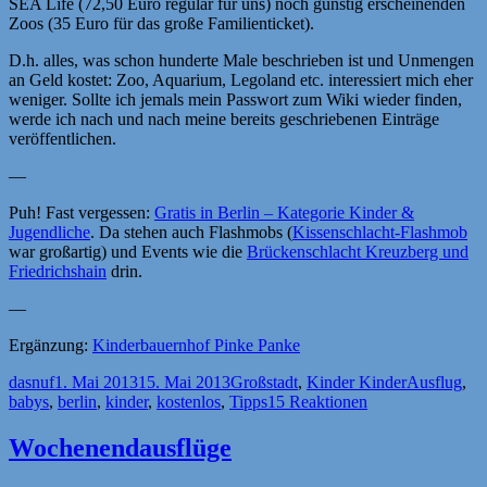
SEA Life (72,50 Euro regulär für uns) noch günstig erscheinenden
Zoos (35 Euro für das große Familienticket).
D.h. alles, was schon hunderte Male beschrieben ist und Unmengen
an Geld kostet: Zoo, Aquarium, Legoland etc. interessiert mich eher
weniger. Sollte ich jemals mein Passwort zum Wiki wieder finden,
werde ich nach und nach meine bereits geschriebenen Einträge
veröffentlichen.
—
Puh! Fast vergessen:
Gratis in Berlin – Kategorie Kinder &
Jugendliche
. Da stehen auch Flashmobs (
Kissenschlacht-Flashmob
war großartig) und Events wie die
Brückenschlacht Kreuzberg und
Friedrichshain
drin.
—
Ergänzung:
Kinderbauernhof Pinke Panke
Autor
Veröffentlicht
Kategorien
Schlagwört
dasnuf
1. Mai 2013
15. Mai 2013
Großstadt
,
Kinder Kinder
Ausflug
,
am
babys
,
berlin
,
kinder
,
kostenlos
,
Tipps
15 Reaktionen
Wochenendausflüge