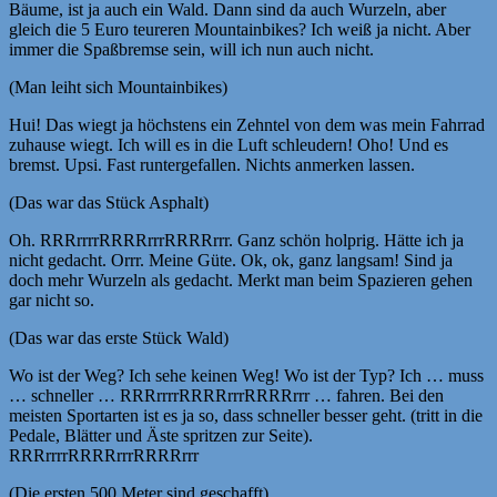
Bäume, ist ja auch ein Wald. Dann sind da auch Wurzeln, aber
gleich die 5 Euro teureren Mountainbikes? Ich weiß ja nicht. Aber
immer die Spaßbremse sein, will ich nun auch nicht.
(Man leiht sich Mountainbikes)
Hui! Das wiegt ja höchstens ein Zehntel von dem was mein Fahrrad
zuhause wiegt. Ich will es in die Luft schleudern! Oho! Und es
bremst. Upsi. Fast runtergefallen. Nichts anmerken lassen.
(Das war das Stück Asphalt)
Oh. RRRrrrrRRRRrrrRRRRrrr. Ganz schön holprig. Hätte ich ja
nicht gedacht. Orrr. Meine Güte. Ok, ok, ganz langsam! Sind ja
doch mehr Wurzeln als gedacht. Merkt man beim Spazieren gehen
gar nicht so.
(Das war das erste Stück Wald)
Wo ist der Weg? Ich sehe keinen Weg! Wo ist der Typ? Ich … muss
… schneller … RRRrrrrRRRRrrrRRRRrrr … fahren. Bei den
meisten Sportarten ist es ja so, dass schneller besser geht. (tritt in die
Pedale, Blätter und Äste spritzen zur Seite).
RRRrrrrRRRRrrrRRRRrrr
(Die ersten 500 Meter sind geschafft)