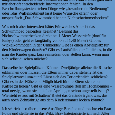
mir aber oft entscheidende Informationen fehlten. In den
Beschreibungstexten stehen Dinge wie „bezaubernde Bedienung“
oder „das Waffelsortiment lässt keine Wünsche offen“ oder
unspezifisch „Das Schwimmbad hat ein Nichtschwimmerbecken“.
Was mich aber interessiert hätte: Für welches Alter ist das
Schwimmbad besonders geeignet? Beginnt das
Nichtschwimmerbecken direkt bei 1 Meter Wassertiefe (doof für
Babys) oder geht es langläufig von 0 auf 1,40 Meter? Gibt es
Wickelkommoden in der Umkleide? Gibt es einen Abstellplatz für
den Kinderwagen draußen? Gibt es Laufställe oder ähnliches, in die
man die Kinder ganz kurz reinsetzen oder stellen kann, wenn man
sich selbst duschen möchte?
Das selbe bei Spielplätzen: Können Zweijährige alleine die Rutsche
erklimmen oder müssen die Eltern immer dabei stehen? Ist das
Spielplatzareal umzäunt? Lässt sich das Tor ordentlich schließen?
Gibt es in der Nähe eine Möglichkeit für die Eltern sich einen
Kaffee zu holen? Gibt es eine Wasserpumpe (toll im Hochsommer –
total nervig, wenn sie an kalten Apriltagen schon angestellt ist…)?
Wie sieht es aus mit Schatten? Bietet das Gelände irgendwas, das
auch noch Zehnjährige aus dem Kinderzimmer locken könnte?
Ich schrieb also über unsere Ausflüge Berichte und machte ein Paar
Fotos und stellte sie in das Wiki. Brav kategorisierte ich nach Alter