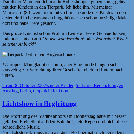
Damit der Mann endlich mal in Ruhe shoppen gehen kann, gehts
mit den Kindern in den Tierpark. Ich liebe ihn. Mit meiner
Mamacard (8 € wenn man mit Geburtsurkunde des Kindes in den
ersten drei Lebensmonaten hingeht) war ich schon unzählige Male
dort und habe Tiere gesucht.
Das große Kind ist schon Profi im Leute-an-leere-Gehege-locken,
indem es laut ausruft
Oh wie wunderschön!
oder
Wahnsinn! Welch
seltener Anblick!
*.
*Apropos: Man glaubt es kaum, aber Flughunde hängen sich
kurzzeitig zur Verrichtung ihrer Geschäfte mit dem Hintern nach
unten.
Autor
Veröffentlicht
Kategorien
Schla
dasnuf
8. Oktober 2007
Kinder Kinder
,
Seltsame Beobachtungen
am
Ausflug
,
berlin
,
tierpark
1 Reaktion
Lichtshow in Begleitung
Die Eröffnung des Stadtbahnhofs am Donnerstag hatte mir besser
gefallen. Freie Sicht auf den Bahnhof, kein Regen und nicht diese
schreckliche Musik.
Nichtsdestotrotz muss man als guter Berliner natürlich bei jedem