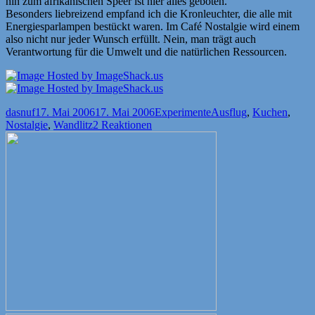
hin zum afrikanischen Speer ist hier alles geboten.
Besonders liebreizend empfand ich die Kronleuchter, die alle mit
Energiesparlampen bestückt waren. Im Café Nostalgie wird einem
also nicht nur jeder Wunsch erfüllt. Nein, man trägt auch
Verantwortung für die Umwelt und die natürlichen Ressourcen.
Autor
Veröffentlicht
Kategorien
Schlagwörter
dasnuf
17. Mai 2006
17. Mai 2006
Experimente
Ausflug
,
Kuchen
,
am
Nostalgie
,
Wandlitz
2 Reaktionen