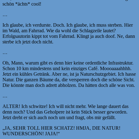
schön *ächts* cool!
…
Ich glaube, ich verdurste. Doch. Ich glaube, ich muss sterben. Hier
im Wald, am Fahrrad. Wie da wohl die Schlagzeile lautet?
Erfolgsautorin kippt tot vom Fahrrad. Klingt ja auch doof. Ne, dann
sterbe ich jetzt doch nicht.
…
Oh, Mann, warum gibt es denn hier keine ordentliche Infrastruktur.
Schon 10 km mindestens und kein einziges Café. Moooaaaahhhh.
Jetzt ein kühles Getränk. Aber ne, ist ja Naturschutzgebiet. Ich hasse
Natur. Die ganzen Bäume da, die versperren doch die schöne Sicht.
Die könnte man doch adrett abholzen. Da hätten doch alle was von.
…
ALTER! Ich schwitze! Ich will nicht mehr. Wie lange dauert das
denn noch? Und das Geholpere ist kein Stück besser geworden.
Jetzt dreht er sich auch noch um und fragt, obs mir gefällt.
„JA, SEHR TOLL HIER SCHATZ! HMJA, DIE NATUR!
WUNDERSCHÖN! JAJA!“