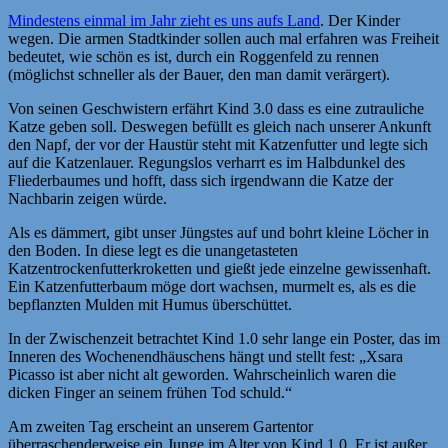
Mindestens einmal im Jahr zieht es uns aufs Land
. Der Kinder
wegen. Die armen Stadtkinder sollen auch mal erfahren was Freiheit
bedeutet, wie schön es ist, durch ein Roggenfeld zu rennen
(möglichst schneller als der Bauer, den man damit verärgert).
Von seinen Geschwistern erfährt Kind 3.0 dass es eine zutrauliche
Katze geben soll. Deswegen befüllt es gleich nach unserer Ankunft
den Napf, der vor der Haustür steht mit Katzenfutter und legte sich
auf die Katzenlauer. Regungslos verharrt es im Halbdunkel des
Fliederbaumes und hofft, dass sich irgendwann die Katze der
Nachbarin zeigen würde.
Als es dämmert, gibt unser Jüngstes auf und bohrt kleine Löcher in
den Boden. In diese legt es die unangetasteten
Katzentrockenfutterkroketten und gießt jede einzelne gewissenhaft.
Ein Katzenfutterbaum möge dort wachsen, murmelt es, als es die
bepflanzten Mulden mit Humus überschüttet.
In der Zwischenzeit betrachtet Kind 1.0 sehr lange ein Poster, das im
Inneren des Wochenendhäuschens hängt und stellt fest: „Xsara
Picasso ist aber nicht alt geworden. Wahrscheinlich waren die
dicken Finger an seinem frühen Tod schuld.“
Am zweiten Tag erscheint an unserem Gartentor
überraschenderweise ein Junge im Alter von Kind 1.0. Er ist außer