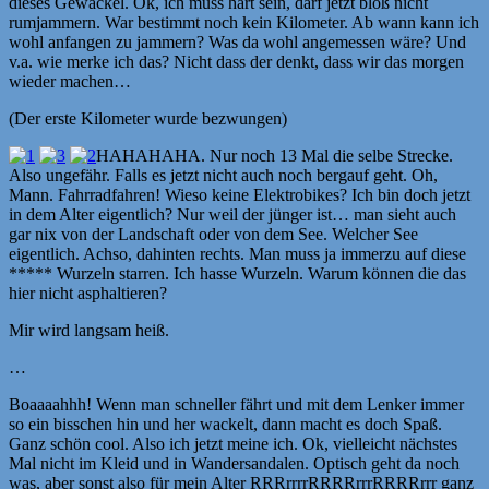
dieses Gewackel. Ok, ich muss hart sein, darf jetzt bloß nicht
rumjammern. War bestimmt noch kein Kilometer. Ab wann kann ich
wohl anfangen zu jammern? Was da wohl angemessen wäre? Und
v.a. wie merke ich das? Nicht dass der denkt, dass wir das morgen
wieder machen…
(Der erste Kilometer wurde bezwungen)
HAHAHAHA. Nur noch 13 Mal die selbe Strecke.
Also ungefähr. Falls es jetzt nicht auch noch bergauf geht. Oh,
Mann. Fahrradfahren! Wieso keine Elektrobikes? Ich bin doch jetzt
in dem Alter eigentlich? Nur weil der jünger ist… man sieht auch
gar nix von der Landschaft oder von dem See. Welcher See
eigentlich. Achso, dahinten rechts. Man muss ja immerzu auf diese
***** Wurzeln starren. Ich hasse Wurzeln. Warum können die das
hier nicht asphaltieren?
Mir wird langsam heiß.
…
Boaaaahhh! Wenn man schneller fährt und mit dem Lenker immer
so ein bisschen hin und her wackelt, dann macht es doch Spaß.
Ganz schön cool. Also ich jetzt meine ich. Ok, vielleicht nächstes
Mal nicht im Kleid und in Wandersandalen. Optisch geht da noch
was, aber sonst also für mein Alter RRRrrrrRRRRrrrRRRRrrr ganz