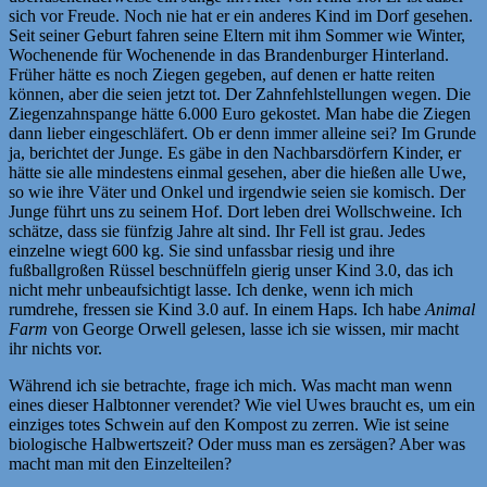
sich vor Freude. Noch nie hat er ein anderes Kind im Dorf gesehen.
Seit seiner Geburt fahren seine Eltern mit ihm Sommer wie Winter,
Wochenende für Wochenende in das Brandenburger Hinterland.
Früher hätte es noch Ziegen gegeben, auf denen er hatte reiten
können, aber die seien jetzt tot. Der Zahnfehlstellungen wegen. Die
Ziegenzahnspange hätte 6.000 Euro gekostet. Man habe die Ziegen
dann lieber eingeschläfert. Ob er denn immer alleine sei? Im Grunde
ja, berichtet der Junge. Es gäbe in den Nachbarsdörfern Kinder, er
hätte sie alle mindestens einmal gesehen, aber die hießen alle Uwe,
so wie ihre Väter und Onkel und irgendwie seien sie komisch. Der
Junge führt uns zu seinem Hof. Dort leben drei Wollschweine. Ich
schätze, dass sie fünfzig Jahre alt sind. Ihr Fell ist grau. Jedes
einzelne wiegt 600 kg. Sie sind unfassbar riesig und ihre
fußballgroßen Rüssel beschnüffeln gierig unser Kind 3.0, das ich
nicht mehr unbeaufsichtigt lasse. Ich denke, wenn ich mich
rumdrehe, fressen sie Kind 3.0 auf. In einem Haps. Ich habe
Animal
Farm
von George Orwell gelesen, lasse ich sie wissen, mir macht
ihr nichts vor.
Während ich sie betrachte, frage ich mich. Was macht man wenn
eines dieser Halbtonner verendet? Wie viel Uwes braucht es, um ein
einziges totes Schwein auf den Kompost zu zerren. Wie ist seine
biologische Halbwertszeit? Oder muss man es zersägen? Aber was
macht man mit den Einzelteilen?