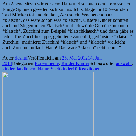
Am Abend sitzen wir vor dem Haus und schauen den Hornissen zu.
Einige Spinnen gesellen sich zu uns. Ich schlage im 10-Sekunden-
Takt Mücken tot und denke: „Ach so ein Wochenendhaus
*klatsch*, das wäre schon was *klatsch*. Unsere Kinder könnten
auch auf Ziegen reiten *klatsch* und ich würde Gemüse anbauen
*klatsch*. Zucchini zum Beispiel *klatschklatsch* und dann gäbe es
jeden Tag Zucchinisuppe, gebratene Zucchini, gedünstete *klatsch*
Zucchini, marinierte Zucchini *klatsch* und *klatsch* vielleicht
auch Zucchiniauflauf. Hach! Das wäre *klatsch* echt schön.“
Autor
dasnuf
Veröffentlicht am
25. Mai 2012
14. Juli
2013
Kategorien
Experimente
,
Kinder Kinder
Schlagwörter
auswahl
,
kinder
,
landleben
,
Natur
,
Stadtkinder
10 Reaktionen