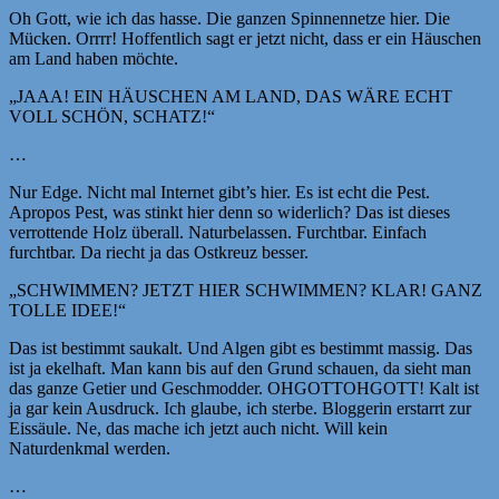
Oh Gott, wie ich das hasse. Die ganzen Spinnennetze hier. Die
Mücken. Orrrr! Hoffentlich sagt er jetzt nicht, dass er ein Häuschen
am Land haben möchte.
„JAAA! EIN HÄUSCHEN AM LAND, DAS WÄRE ECHT
VOLL SCHÖN, SCHATZ!“
…
Nur Edge. Nicht mal Internet gibt’s hier. Es ist echt die Pest.
Apropos Pest, was stinkt hier denn so widerlich? Das ist dieses
verrottende Holz überall. Naturbelassen. Furchtbar. Einfach
furchtbar. Da riecht ja das Ostkreuz besser.
„SCHWIMMEN? JETZT HIER SCHWIMMEN? KLAR! GANZ
TOLLE IDEE!“
Das ist bestimmt saukalt. Und Algen gibt es bestimmt massig. Das
ist ja ekelhaft. Man kann bis auf den Grund schauen, da sieht man
das ganze Getier und Geschmodder. OHGOTTOHGOTT! Kalt ist
ja gar kein Ausdruck. Ich glaube, ich sterbe. Bloggerin erstarrt zur
Eissäule. Ne, das mache ich jetzt auch nicht. Will kein
Naturdenkmal werden.
…