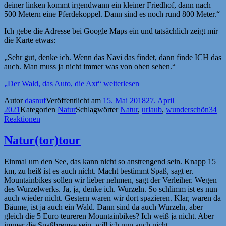
deiner linken kommt irgendwann ein kleiner Friedhof, dann nach
500 Metern eine Pferdekoppel. Dann sind es noch rund 800 Meter.“
Ich gebe die Adresse bei Google Maps ein und tatsächlich zeigt mir
die Karte etwas:
„Sehr gut, denke ich. Wenn das Navi das findet, dann finde ICH das
auch. Man muss ja nicht immer was von oben sehen.“
„Der Wald, das Auto, die Axt“
weiterlesen
Autor
dasnuf
Veröffentlicht am
15. Mai 2018
27. April
2021
Kategorien
Natur
Schlagwörter
Natur
,
urlaub
,
wunderschön
34
Reaktionen
Natur(tor)tour
Einmal um den See, das kann nicht so anstrengend sein. Knapp 15
km, zu heiß ist es auch nicht. Macht bestimmt Spaß, sagt er.
Mountainbikes sollen wir lieber nehmen, sagt der Verleiher. Wegen
des Wurzelwerks. Ja, ja, denke ich. Wurzeln. So schlimm ist es nun
auch wieder nicht. Gestern waren wir dort spazieren. Klar, waren da
Bäume, ist ja auch ein Wald. Dann sind da auch Wurzeln, aber
gleich die 5 Euro teureren Mountainbikes? Ich weiß ja nicht. Aber
immer die Spaßbremse sein, will ich nun auch nicht.