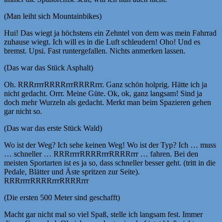
(Man leiht sich Mountainbikes)
Hui! Das wiegt ja höchstens ein Zehntel von dem was mein Fahrrad
zuhause wiegt. Ich will es in die Luft schleudern! Oho! Und es
bremst. Upsi. Fast runtergefallen. Nichts anmerken lassen.
(Das war das Stück Asphalt)
Oh. RRRrrrrRRRRrrrRRRRrrr. Ganz schön holprig. Hätte ich ja
nicht gedacht. Orrr. Meine Güte. Ok, ok, ganz langsam! Sind ja
doch mehr Wurzeln als gedacht. Merkt man beim Spazieren gehen
gar nicht so.
(Das war das erste Stück Wald)
Wo ist der Weg? Ich sehe keinen Weg! Wo ist der Typ? Ich … muss
… schneller … RRRrrrrRRRRrrrRRRRrrr … fahren. Bei den
meisten Sportarten ist es ja so, dass schneller besser geht. (tritt in die
Pedale, Blätter und Äste spritzen zur Seite).
RRRrrrrRRRRrrrRRRRrrr
(Die ersten 500 Meter sind geschafft)
Macht gar nicht mal so viel Spaß, stelle ich langsam fest. Immer