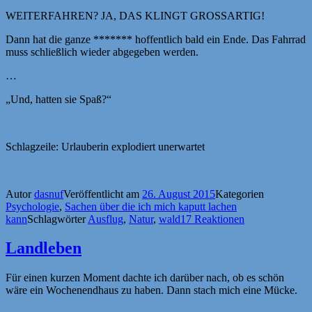
WEITERFAHREN? JA, DAS KLINGT GROSSARTIG!
Dann hat die ganze ******* hoffentlich bald ein Ende. Das Fahrrad
muss schließlich wieder abgegeben werden.
…
„Und, hatten sie Spaß?“
Schlagzeile: Urlauberin explodiert unerwartet
Autor
dasnuf
Veröffentlicht am
26. August 2015
Kategorien
Psychologie
,
Sachen über die ich mich kaputt lachen
kann
Schlagwörter
Ausflug
,
Natur
,
wald
17 Reaktionen
Landleben
Für einen kurzen Moment dachte ich darüber nach, ob es schön
wäre ein Wochenendhaus zu haben. Dann stach mich eine Mücke.