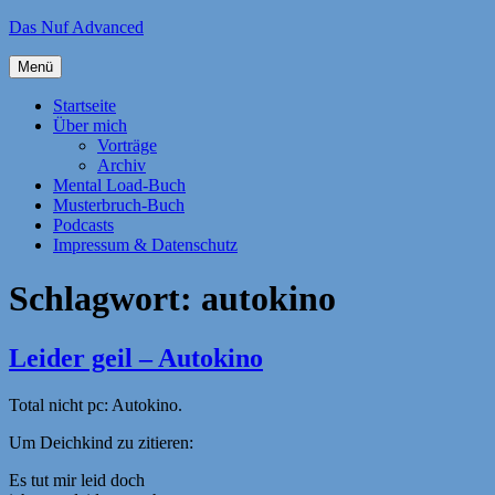
Zum
Das Nuf Advanced
Inhalt
springen
Menü
Startseite
Über mich
Vorträge
Archiv
Mental Load-Buch
Musterbruch-Buch
Podcasts
Impressum & Datenschutz
Schlagwort:
autokino
Leider geil – Autokino
Total nicht pc: Autokino.
Um Deichkind zu zitieren:
Es tut mir leid doch