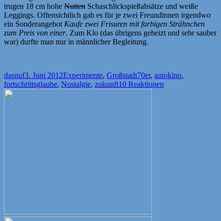
trugen 18 cm hohe
Nutten
Schaschlickspießabsätze und weiße
Leggings. Offensichtlich gab es für je zwei Freundinnen irgendwo
ein Sonderangebot
Kaufe zwei Frisuren mit farbigen Strähnchen
zum Preis von einer
. Zum Klo (das übrigens geheizt und sehr sauber
war) durfte man nur in männlicher Begleitung.
Autor
Veröffentlicht
Kategorien
Schlagwörter
dasnuf
3. Juni 2012
Experimente
,
Großstadt
70er
,
autokino
,
am
fortschrittsglaube
,
Nostalgie
,
zukunft
10 Reaktionen