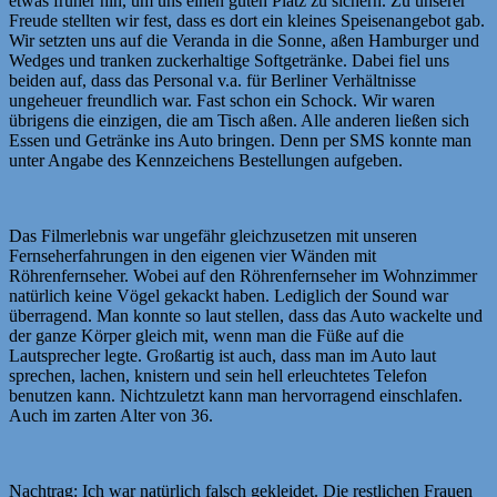
etwas früher hin, um uns einen guten Platz zu sichern. Zu unserer
Freude stellten wir fest, dass es dort ein kleines Speisenangebot gab.
Wir setzten uns auf die Veranda in die Sonne, aßen Hamburger und
Wedges und tranken zuckerhaltige Softgetränke. Dabei fiel uns
beiden auf, dass das Personal v.a. für Berliner Verhältnisse
ungeheuer freundlich war. Fast schon ein Schock. Wir waren
übrigens die einzigen, die am Tisch aßen. Alle anderen ließen sich
Essen und Getränke ins Auto bringen. Denn per SMS konnte man
unter Angabe des Kennzeichens Bestellungen aufgeben.
Das Filmerlebnis war ungefähr gleichzusetzen mit unseren
Fernseherfahrungen in den eigenen vier Wänden mit
Röhrenfernseher. Wobei auf den Röhrenfernseher im Wohnzimmer
natürlich keine Vögel gekackt haben. Lediglich der Sound war
überragend. Man konnte so laut stellen, dass das Auto wackelte und
der ganze Körper gleich mit, wenn man die Füße auf die
Lautsprecher legte. Großartig ist auch, dass man im Auto laut
sprechen, lachen, knistern und sein hell erleuchtetes Telefon
benutzen kann. Nichtzuletzt kann man hervorragend einschlafen.
Auch im zarten Alter von 36.
Nachtrag: Ich war natürlich falsch gekleidet. Die restlichen Frauen