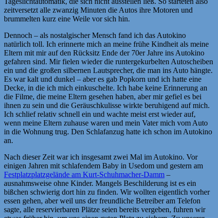
Tageslichtautomatik, die sich nicht ausstellen ließ. So starteten also
zeitversetzt alle zwanzig Minuten die Autos ihre Motoren und
brummelten kurz eine Weile vor sich hin.
Dennoch – als nostalgischer Mensch fand ich das Autokino
natürlich toll. Ich erinnerte mich an meine frühe Kindheit als meine
Eltern mit mir auf den Rücksitz Ende der 70er Jahre ins Autokino
gefahren sind. Mir fielen wieder die runtergekurbelten Autoscheiben
ein und die großen silbernen Lautsprecher, die man ins Auto hängte.
Es war kalt und dunkel – aber es gab Popkorn und ich hatte eine
Decke, in die ich mich einkuschelte. Ich habe keine Erinnerung an
die Filme, die meine Eltern gesehen haben, aber mir gefiel es bei
ihnen zu sein und die Geräuschkulisse wirkte beruhigend auf mich.
Ich schlief relativ schnell ein und wachte meist erst wieder auf,
wenn meine Eltern zuhause waren und mein Vater mich vom Auto
in die Wohnung trug. Den Schlafanzug hatte ich schon im Autokino
an.
Nach dieser Zeit war ich insgesamt zwei Mal im Autokino. Vor
einigen Jahren mit schlafendem Baby in Usedom und gestern am
Festplatzplatzgelände am Kurt-Schuhmacher-Damm
–
ausnahmsweise ohne Kinder. Mangels Beschilderung ist es ein
bißchen schwierig dort hin zu finden. Wir wollten eigentlich vorher
essen gehen, aber weil uns der freundliche Betreiber am Telefon
sagte, alle reservierbaren Plätze seien bereits vergeben, fuhren wir