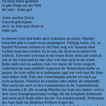
ich muss leider gestehen
es gibt Dinge auf der Welt
die sind – leider geil.
Autos machen Dreck,
Umwelt geht kaputt,
doch ’ne fette neue Karre is‘
leider geil.
In diesem Licht sind leider auch Autokinos zu sehen. Objektiv
betrachtet gibt es kaum etwas unsinnigeres. Fünfzig Autos, d.h. ca.
hundert Personen nehmen so viel Platz weg wie Tausend ohne
Gefährt brauchen würden. Es ist kalt, die Sicht ist in jedem Fall
schlecht. Entweder weil man in der ersten Reihe steht und somit zu
nah an der Leinwand ist oder aber weil man nicht in der ersten
Reihe steht und ein anderes Auto vor einem die Sicht versperrt.
Außerdem hat man natürlich vergessen die Windschutzscheibe zu
putzen. Im Auto selbst ist es unbequem, egal wie weit man die Sitze
nach hinten stellt. Über den Umweltaspekt möchte ich mich gar
nicht auslassen. Natürlich ist Autokino alles andere als zeitgemäß.
Man merkt das auch an den Automatismen in der Autoelektronik.
Wir mussten z.B. alle zwanzig Minuten das Auto neu starten, weil es
über einen Energiesparmodus verfügt, der die komplette Elektronik
und somit auch Radio (über das der Ton kommt) abstellt. Nebendran
das Auto hatte ein ähnliches Problem wegen der