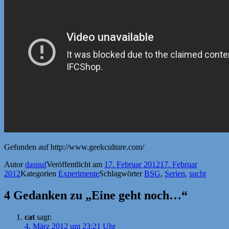
Gefunden auf http://www.geekculture.com/
Autor
dasnuf
Veröffentlicht am
17. Februar 2012
17. Februar
2012
Kategorien
Experimente
Schlagwörter
BSG
,
Serien
,
sucht
4 Gedanken zu „Eine geht noch…“
cat
sagt:
4. März 2012 um 23:21 Uhr