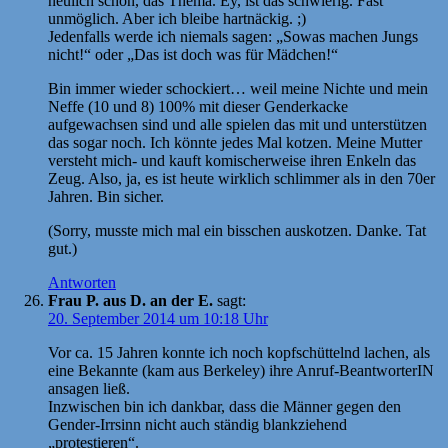
neulich schon, das Thema. Ey, ist das schwierig. Fast
unmöglich. Aber ich bleibe hartnäckig. ;)
Jedenfalls werde ich niemals sagen: „Sowas machen Jungs
nicht!“ oder „Das ist doch was für Mädchen!“
Bin immer wieder schockiert… weil meine Nichte und mein
Neffe (10 und 8) 100% mit dieser Genderkacke
aufgewachsen sind und alle spielen das mit und unterstützen
das sogar noch. Ich könnte jedes Mal kotzen. Meine Mutter
versteht mich- und kauft komischerweise ihren Enkeln das
Zeug. Also, ja, es ist heute wirklich schlimmer als in den 70er
Jahren. Bin sicher.
(Sorry, musste mich mal ein bisschen auskotzen. Danke. Tat
gut.)
Antworten
Frau P. aus D. an der E.
sagt:
20. September 2014 um 10:18 Uhr
Vor ca. 15 Jahren konnte ich noch kopfschüttelnd lachen, als
eine Bekannte (kam aus Berkeley) ihre Anruf-BeantworterIN
ansagen ließ.
Inzwischen bin ich dankbar, dass die Männer gegen den
Gender-Irrsinn nicht auch ständig blankziehend
„protestieren“.