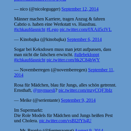
— nico (@nicolegugger)
September 12, 2014
Männer machen Karriere, tragen Anzug & fahren
Cabrio o. haben eine Werkstatt vs. Hausfrau.
#ichkaufdasnicht
#Lego
pic.twitter.com/0XAil5clVL
— Kinobajka (@kinobajka)
September 6, 2014
Sogar bei Keksdosen muss man jetzt aufpassen, dass
man nicht die falschen erwischt.
#allebekloppt
#ichkaufdasnicht
pic.twitter.com/ltk2C84bWY
— Novemberregen (@novemberregen)
September 11,
2014
Rosa für Mädchen, blau für Jungs, alles schön getrennt.
Ernsthaft,
@mymuesli
?
pic.twitter.com/mzyCQF3bIz
— Meike (@serientante)
September 9, 2014
Im Supermarkt:
Die Role Models für Mädchen und Jungs heißen Pest
und Cholera.
pic.twitter.com/vsBl2fYh4U
— Mr. Bronko (@Sentenzomat)
August 9, 2014