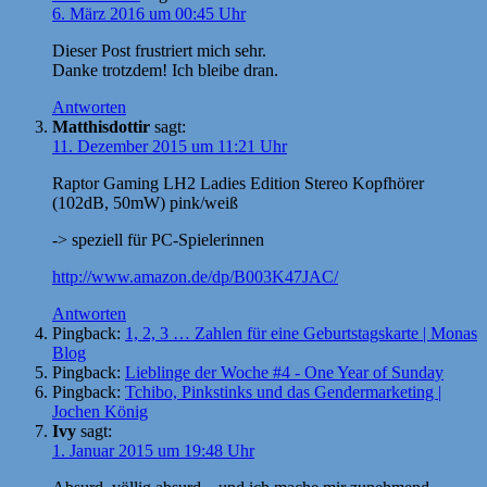
6. März 2016 um 00:45 Uhr
Dieser Post frustriert mich sehr.
Danke trotzdem! Ich bleibe dran.
Antworten
Matthisdottir
sagt:
11. Dezember 2015 um 11:21 Uhr
Raptor Gaming LH2 Ladies Edition Stereo Kopfhörer
(102dB, 50mW) pink/weiß
-> speziell für PC-Spielerinnen
http://www.amazon.de/dp/B003K47JAC/
Antworten
Pingback:
1, 2, 3 … Zahlen für eine Geburtstagskarte | Monas
Blog
Pingback:
Lieblinge der Woche #4 - One Year of Sunday
Pingback:
Tchibo, Pinkstinks und das Gendermarketing |
Jochen König
Ivy
sagt:
1. Januar 2015 um 19:48 Uhr