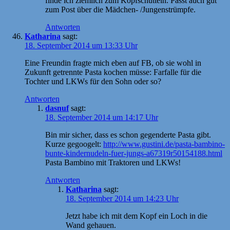
finde ich ziemlich zum Kopfschütteln. Passt auch gut
zum Post über die Mädchen- /Jungenstrümpfe.
Antworten
Katharina
sagt:
18. September 2014 um 13:33 Uhr
Eine Freundin fragte mich eben auf FB, ob sie wohl in
Zukunft getrennte Pasta kochen müsse: Farfalle für die
Tochter und LKWs für den Sohn oder so?
Antworten
dasnuf
sagt:
18. September 2014 um 14:17 Uhr
Bin mir sicher, dass es schon gegenderte Pasta gibt.
Kurze gegoogelt:
http://www.gustini.de/pasta-bambino-
bunte-kindernudeln-fuer-jungs-a67319r50154188.html
Pasta Bambino mit Traktoren und LKWs!
Antworten
Katharina
sagt:
18. September 2014 um 14:23 Uhr
Jetzt habe ich mit dem Kopf ein Loch in die
Wand gehauen.