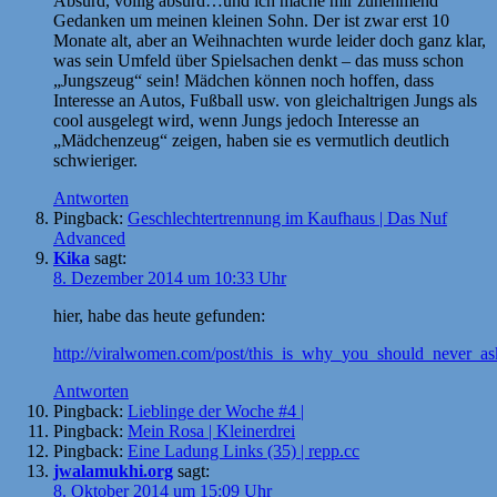
Absurd, völlig absurd…und ich mache mir zunehmend
Gedanken um meinen kleinen Sohn. Der ist zwar erst 10
Monate alt, aber an Weihnachten wurde leider doch ganz klar,
was sein Umfeld über Spielsachen denkt – das muss schon
„Jungszeug“ sein! Mädchen können noch hoffen, dass
Interesse an Autos, Fußball usw. von gleichaltrigen Jungs als
cool ausgelegt wird, wenn Jungs jedoch Interesse an
„Mädchenzeug“ zeigen, haben sie es vermutlich deutlich
schwieriger.
Antworten
Pingback:
Geschlechtertrennung im Kaufhaus | Das Nuf
Advanced
Kika
sagt:
8. Dezember 2014 um 10:33 Uhr
hier, habe das heute gefunden:
http://viralwomen.com/post/this_is_why_you_should_never_as
Antworten
Pingback:
Lieblinge der Woche #4 |
Pingback:
Mein Rosa | Kleinerdrei
Pingback:
Eine Ladung Links (35) | repp.cc
jwalamukhi.org
sagt:
8. Oktober 2014 um 15:09 Uhr