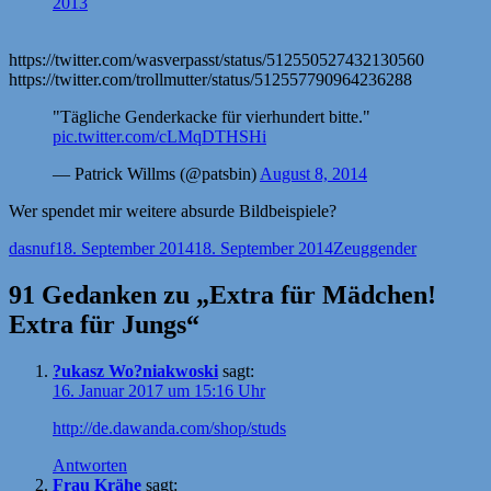
2013
https://twitter.com/wasverpasst/status/512550527432130560
https://twitter.com/trollmutter/status/512557790964236288
"Tägliche Genderkacke für vierhundert bitte."
pic.twitter.com/cLMqDTHSHi
— Patrick Willms (@patsbin)
August 8, 2014
Wer spendet mir weitere absurde Bildbeispiele?
Autor
Veröffentlicht
Kategorien
Schlagwörter
dasnuf
18. September 2014
18. September 2014
Zeug
gender
am
91 Gedanken zu „Extra für Mädchen!
Extra für Jungs“
?ukasz Wo?niakwoski
sagt:
16. Januar 2017 um 15:16 Uhr
http://de.dawanda.com/shop/studs
Antworten
Frau Krähe
sagt: