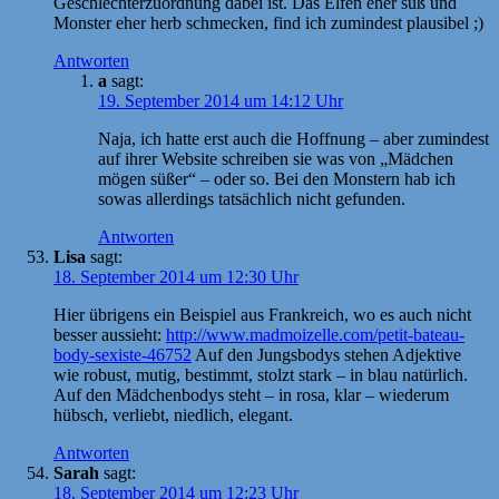
Geschlechterzuordnung dabei ist. Das Elfen eher süß und
Monster eher herb schmecken, find ich zumindest plausibel ;)
Antworten
a
sagt:
19. September 2014 um 14:12 Uhr
Naja, ich hatte erst auch die Hoffnung – aber zumindest
auf ihrer Website schreiben sie was von „Mädchen
mögen süßer“ – oder so. Bei den Monstern hab ich
sowas allerdings tatsächlich nicht gefunden.
Antworten
Lisa
sagt:
18. September 2014 um 12:30 Uhr
Hier übrigens ein Beispiel aus Frankreich, wo es auch nicht
besser aussieht:
http://www.madmoizelle.com/petit-bateau-
body-sexiste-46752
Auf den Jungsbodys stehen Adjektive
wie robust, mutig, bestimmt, stolzt stark – in blau natürlich.
Auf den Mädchenbodys steht – in rosa, klar – wiederum
hübsch, verliebt, niedlich, elegant.
Antworten
Sarah
sagt:
18. September 2014 um 12:23 Uhr