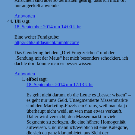
Ansichten sind aber so dermaßen gestrig, dass ich mich oft
nur angeekelt abwende.
Antworten
Uli
sagt:
18. September 2014 um 14:00 Uhr
Eine weiter Fundgrube:
http://ichkaufdasnicht.tumblr.com/
Das Gendering bei den „Drei Fragezeichen“ und der
„Sendung mit der Maus“ hat mich besonders schockiert, ich
dachte dort könnte man es besser wissen.
Antworten
elfboi
sagt:
18. September 2014 um 17:13 Uhr
Es geht nicht darum, ob die Leute es „besser wissen“ –
es geht nur ums Geld. Unsegmentierte Massenmärkte
sind den Marketing-Fuzzis ein Graus, weil man da ja
überhaupt nicht weiß, an wen man etwas verkauft.
Daher wird versucht, den Massenmarkt in viele
Segmente zu zerlegen, die eine höhere Homogenität
aufweisen. Und männlich/weiblich ist eine Kategorie,
die sich da ganz klar anbietet, aus Sicht der