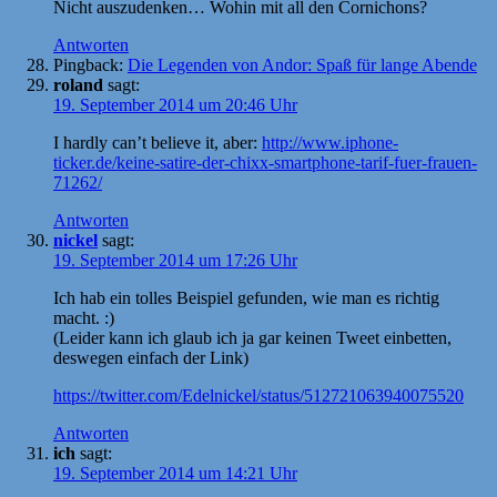
Nicht auszudenken… Wohin mit all den Cornichons?
Antworten
Pingback:
Die Legenden von Andor: Spaß für lange Abende
roland
sagt:
19. September 2014 um 20:46 Uhr
I hardly can’t believe it, aber:
http://www.iphone-
ticker.de/keine-satire-der-chixx-smartphone-tarif-fuer-frauen-
71262/
Antworten
nickel
sagt:
19. September 2014 um 17:26 Uhr
Ich hab ein tolles Beispiel gefunden, wie man es richtig
macht. :)
(Leider kann ich glaub ich ja gar keinen Tweet einbetten,
deswegen einfach der Link)
https://twitter.com/Edelnickel/status/512721063940075520
Antworten
ich
sagt:
19. September 2014 um 14:21 Uhr