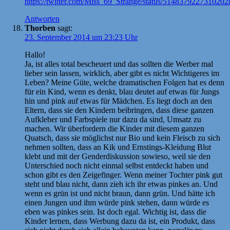
https://twitter.com/Miss_69_Strange/status/5148379227310202
Antworten
Thorben
sagt:
23. September 2014 um 23:23 Uhr
Hallo!
Ja, ist alles total bescheuert und das sollten die Werber mal
lieber sein lassen, wirklich, aber gibt es nicht Wichtigeres im
Leben? Meine Güte, welche dramatischen Folgen hat es denn
für ein Kind, wenn es denkt, blau deutet auf etwas für Jungs
hin und pink auf etwas für Mädchen. Es liegt doch an den
Eltern, dass sie den Kindern beibringen, dass diese ganzen
Aufkleber und Farbspiele nur dazu da sind, Umsatz zu
machen. Wir überfordern die Kinder mit diesem ganzen
Quatsch, dass sie möglichst nur Bio und kein Fleisch zu sich
nehmen sollten, dass an Kik und Ernstings-Kleidung Blut
klebt und mit der Genderdiskussion sowieso, weil sie den
Unterschied noch nicht einmal selbst entdeckt haben und
schon gibt es den Zeigefinger. Wenn meiner Tochter pink gut
steht und blau nicht, dann zieh ich ihr etwas pinkes an. Und
wenn es grün ist und nicht braun, dann grün. Und hätte ich
einen Jungen und ihm würde pink stehen, dann würde es
eben was pinkes sein. Ist doch egal. Wichtig ist, dass die
Kinder lernen, dass Werbung dazu da ist, ein Produkt, dass