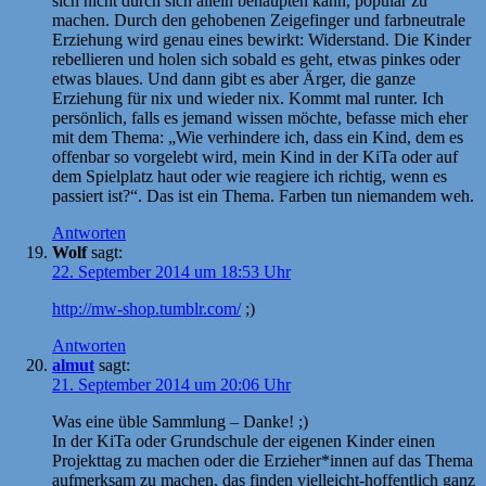
sich nicht durch sich allein behaupten kann, populär zu
machen. Durch den gehobenen Zeigefinger und farbneutrale
Erziehung wird genau eines bewirkt: Widerstand. Die Kinder
rebellieren und holen sich sobald es geht, etwas pinkes oder
etwas blaues. Und dann gibt es aber Ärger, die ganze
Erziehung für nix und wieder nix. Kommt mal runter. Ich
persönlich, falls es jemand wissen möchte, befasse mich eher
mit dem Thema: „Wie verhindere ich, dass ein Kind, dem es
offenbar so vorgelebt wird, mein Kind in der KiTa oder auf
dem Spielplatz haut oder wie reagiere ich richtig, wenn es
passiert ist?“. Das ist ein Thema. Farben tun niemandem weh.
Antworten
Wolf
sagt:
22. September 2014 um 18:53 Uhr
http://mw-shop.tumblr.com/
;)
Antworten
almut
sagt:
21. September 2014 um 20:06 Uhr
Was eine üble Sammlung – Danke! ;)
In der KiTa oder Grundschule der eigenen Kinder einen
Projekttag zu machen oder die Erzieher*innen auf das Thema
aufmerksam zu machen, das finden vielleicht-hoffentlich ganz