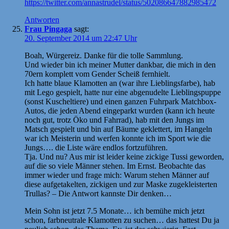
https://twitter.com/annastrudel/status/502086647882985472
Antworten
Frau Pingaga
sagt:
20. September 2014 um 22:47 Uhr
Boah, Würgereiz. Danke für die tolle Sammlung.
Und wieder bin ich meiner Mutter dankbar, die mich in den
70ern komplett vom Gender Scheiß fernhielt.
Ich hatte blaue Klamotten an (war ihre Lieblingsfarbe), hab
mit Lego gespielt, hatte nur eine abgenudelte Lieblingspuppe
(sonst Kuscheltiere) und einen ganzen Fuhrpark Matchbox-
Autos, die jeden Abend eingeparkt wurden (kann ich heute
noch gut, trotz Öko und Fahrrad), hab mit den Jungs im
Matsch gespielt und bin auf Bäume geklettert, im Hangeln
war ich Meisterin und werfen konnte ich im Sport wie die
Jungs…. die Liste wäre endlos fortzuführen.
Tja. Und nu? Aus mir ist leider keine zickige Tussi geworden,
auf die so viele Männer stehen. Im Ernst. Beobachte das
immer wieder und frage mich: Warum stehen Männer auf
diese aufgetakelten, zickigen und zur Maske zugekleisterten
Trullas? – Die Antwort kannste Dir denken…
Mein Sohn ist jetzt 7.5 Monate… ich bemühe mich jetzt
schon, farbneutrale Klamotten zu suchen… das hattest Du ja