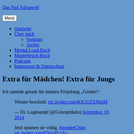
Zum
Das Nuf Advanced
Inhalt
springen
Menü
Startseite
Über mich
Vorträge
Archiv
Mental Load-Buch
Musterbruch-Buch
Podcasts
Impressum & Datenschutz
Extra für Mädchen! Extra für Jungs
Ich sammle gerade für meinen Projekttag „Gender“:
Wisster bescheid.
pic.twitter.com/KK21ZXSbnM
— Dr. Lugmampf (@Grumpfdalm)
September 18,
2014
Jetzt spinnen sie völlig.
#genderChips
pic.twitter.com/FlVrvPUjAa