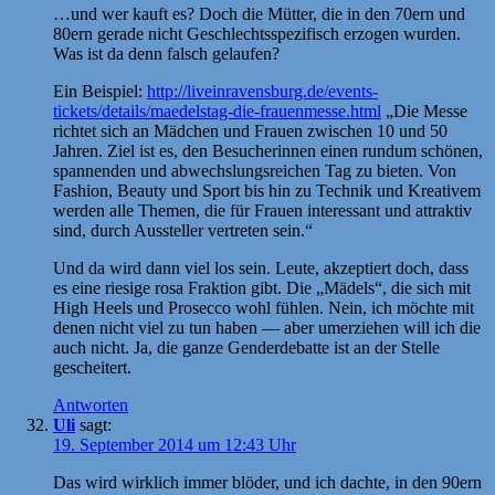
…und wer kauft es? Doch die Mütter, die in den 70ern und
80ern gerade nicht Geschlechtsspezifisch erzogen wurden.
Was ist da denn falsch gelaufen?
Ein Beispiel:
http://liveinravensburg.de/events-
tickets/details/maedelstag-die-frauenmesse.html
„Die Messe
richtet sich an Mädchen und Frauen zwischen 10 und 50
Jahren. Ziel ist es, den Besucherinnen einen rundum schönen,
spannenden und abwechslungsreichen Tag zu bieten. Von
Fashion, Beauty und Sport bis hin zu Technik und Kreativem
werden alle Themen, die für Frauen interessant und attraktiv
sind, durch Aussteller vertreten sein.“
Und da wird dann viel los sein. Leute, akzeptiert doch, dass
es eine riesige rosa Fraktion gibt. Die „Mädels“, die sich mit
High Heels und Prosecco wohl fühlen. Nein, ich möchte mit
denen nicht viel zu tun haben — aber umerziehen will ich die
auch nicht. Ja, die ganze Genderdebatte ist an der Stelle
gescheitert.
Antworten
Uli
sagt:
19. September 2014 um 12:43 Uhr
Das wird wirklich immer blöder, und ich dachte, in den 90ern