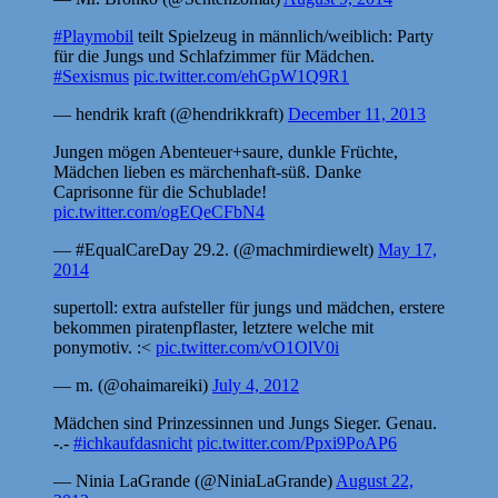
#Playmobil
teilt Spielzeug in männlich/weiblich: Party
für die Jungs und Schlafzimmer für Mädchen.
#Sexismus
pic.twitter.com/ehGpW1Q9R1
— hendrik kraft (@hendrikkraft)
December 11, 2013
Jungen mögen Abenteuer+saure, dunkle Früchte,
Mädchen lieben es märchenhaft-süß. Danke
Caprisonne für die Schublade!
pic.twitter.com/ogEQeCFbN4
— #EqualCareDay 29.2. (@machmirdiewelt)
May 17,
2014
supertoll: extra aufsteller für jungs und mädchen, erstere
bekommen piratenpflaster, letztere welche mit
ponymotiv. :<
pic.twitter.com/vO1OlV0i
— m. (@ohaimareiki)
July 4, 2012
Mädchen sind Prinzessinnen und Jungs Sieger. Genau.
-.-
#ichkaufdasnicht
pic.twitter.com/Ppxi9PoAP6
— Ninia LaGrande (@NiniaLaGrande)
August 22,