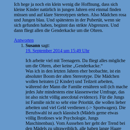
Ich hege ja noch ein klein wenig die Hoffnung, dass sich
kleine Kinder natürlich in jungen Jahren erst einmal finden
müssen und auf klare Stereotypen stehen. Also Mädchen rosa
und Jungen blau. Und spätestens in der Pubertät, wenn sie
sich gefunden haben, beginnt das strikte Abgrenzen. Und
dann fliegt allen die Genderkacke um die Ohren.
Antworten
Susann
sagt:
19. September 2014 um 15:49 Uhr
Ich arbeite viel mit Teenagern. Da fliegt alles mögliche
um die Ohren, aber keine „Genderkacke.“
Was ich in den letzten Jahren eher beobachte, ist ein
absoluter Boom der alten Stereotype. Die Mädchen
wollen heiraten (2 Kinder) und Teilzeit arbeiten,
während der Mann die Familie ernähren soll (ich mache
jedes Jahr mindestens eine klassenweise Umfrage, das
ist also nicht völlig anecdotal evidence). Für die Jungs
ist Familie nicht so sehr eine Priorität, die wollen lieber
arbeiten und viel Geld verdienen (-> Sportwagen). Die
Berufswahl ist auch klassisch (Mädels gerne etwas
völlig Brotloses wie Psychologie, Jungs
Maschinenbau). Vom Aussehen her geht der Trend bei
den Mädels zu ultraweiblich, alle haben lange Haare