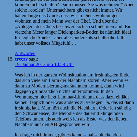
können nicht schlafen? Dann müssen Sie was nehmen!“ Aber
solche „coolen“ Unternachbarn gibt es nicht immer. Wir
hatten lange das Glück, dass wir in Dienstwohnungen
wohnten und mein Mann war der Chef. Und über die
„Ableger“ des Chefs beschwert sich so schnell niemand. Ein
vierzehn Meter langer Dielenparkett-Boden ist nämlich ideal
für jegliche Spiele – aber alles andere als schallisoliert. Ihr
habt unser vollstes Mitgefühl …
Antworten
creezy
sagt:
19. Januar 2013 um 10:59 Uhr
Was ich in der ganzen Wohnsituation am Irrsinnigsten finde:
das sich viele am Lärm der Nachbarn stören. Aber wenn es
dann zu Modernisierungsmaßnahmen kommt, dann wird
dagegen grundsätzlich nichts unternommen. In den
Wohnungen hier liegt Laminat-Linoleum, dass dazu einlädt
keinen Teppich oder was anderes zu verlegen. Ja, das ist dann
irrsinnig laut. Man hört auch die Nachbarn. Oder ich ständig
den Schwanensee, die Melodie des dauernd klingelnden
Telefons unten, als auch weiß ich als Erste, was den lieben
Nachbarn auf den AB gesprochen wird.
Ich frage mich immer, gibt es keine schallschluckenden