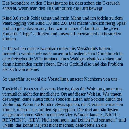
Das besondere an den Cloggingtaps ist, dass schon ein Geräusch
entsteht, wenn man den Fuß nur durch die Luft bewegt.
Kind 3.0 spielt Schlagzeug und mein Mann und ich jodeln zu dem
Paarclogging von Kind 1.0 und 2.0. Das macht wirklich riesig Spaß
und ich gehe davon aus, dass wir in naher Zukunft als die „Five
Fantastic Clogs“ auftreten und unseren Lebensunterhalt bestreiten
können.
Dafür sollten unsere Nachbarn unter uns Verständnis haben.
Immerhin werden wir nach unserem künstlerischen Durchbruch in
eine freistehende Villa inmitten eines Waldgrundstücks ziehen und
dann niemanden mehr stören. Etwas Geduld also und das Problem
löst sich von alleine.
So ungefähr ist wohl die Vorstellung unserer Nachbarn von uns.
Tatsächlich ist es so, dass uns klar ist, dass die Wohnung unter uns
vermutlich nicht der friedlichste Ort auf dieser Welt ist. Wir tragen
deswegen keine Hausschuhe sondern laufen auf Socken durch die
Wohnung. Wenn die Kinder etwas spielen, das Geräusche machen
könnte, müssen sie auf den Spielteppich. Die drei am häufigsten
ausgesprochenen Sätze in unseren vier Wänden lauten: „NICHT
RENNEN!“, „HEY! Nicht springen, auf keinen Fall springen.“ und
„Nein, das könnt ihr jetzt nicht machen, denkt bitte an die