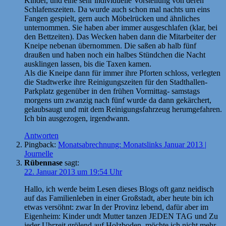
Kinder, und eine sehr individuelle Vorstellung von deren
Schlafenszeiten. Da wurde auch schon mal nachts um eins
Fangen gespielt, gern auch Möbelrücken und ähnliches
unternommen. Sie haben aber immer ausgeschlafen (klar, bei
den Bettzeiten). Das Wecken haben dann die Mitarbeiter der
Kneipe nebenan übernommen. Die saßen ab halb fünf
draußen und haben noch ein halbes Stündchen die Nacht
ausklingen lassen, bis die Taxen kamen.
Als die Kneipe dann für immer ihre Pforten schloss, verlegten
die Stadtwerke ihre Reinigungszeiten für den Stadthallen-
Parkplatz gegenüber in den frühen Vormittag- samstags
morgens um zwanzig nach fünf wurde da dann gekärchert,
gelaubsaugt und mit dem Reinigungsfahrzeug herumgefahren.
Ich bin ausgezogen, irgendwann.
Antworten
Pingback:
Monatsabrechnung: Monatslinks Januar 2013 |
Journelle
Rübennase
sagt:
22. Januar 2013 um 19:54 Uhr
Hallo, ich werde beim Lesen dieses Blogs oft ganz neidisch
auf das Familienleben in einer Großstadt, aber heute bin ich
etwas versöhnt: zwar In der Provinz lebend, dafür aber im
Eigenheim: Kinder undt Mutter tanzen JEDEN TAG und Zu
jeder Uhrzeit grölend auf Holzboden. möchte ich nicht mehr