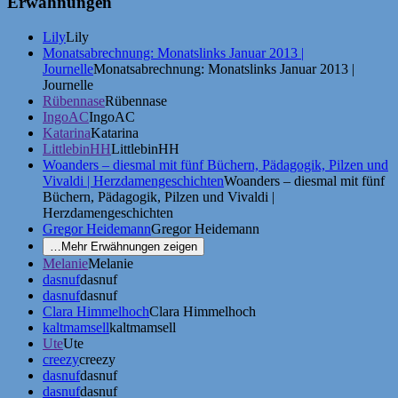
Erwähnungen
Lily
Lily
Monatsabrechnung: Monatslinks Januar 2013 |
Journelle
Monatsabrechnung: Monatslinks Januar 2013 |
Journelle
Rübennase
Rübennase
IngoAC
IngoAC
Katarina
Katarina
LittlebinHH
LittlebinHH
Woanders – diesmal mit fünf Büchern, Pädagogik, Pilzen und
Vivaldi | Herzdamengeschichten
Woanders – diesmal mit fünf
Büchern, Pädagogik, Pilzen und Vivaldi |
Herzdamengeschichten
Gregor Heidemann
Gregor Heidemann
…
Mehr Erwähnungen zeigen
Melanie
Melanie
dasnuf
dasnuf
dasnuf
dasnuf
Clara Himmelhoch
Clara Himmelhoch
kaltmamsell
kaltmamsell
Ute
Ute
creezy
creezy
dasnuf
dasnuf
dasnuf
dasnuf