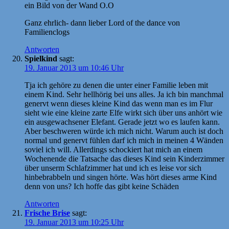
ein Bild von der Wand O.O
Ganz ehrlich- dann lieber Lord of the dance von
Familienclogs
Antworten
Spielkind
sagt:
19. Januar 2013 um 10:46 Uhr
Tja ich gehöre zu denen die unter einer Familie leben mit
einem Kind. Sehr hellhörig bei uns alles. Ja ich bin manchmal
genervt wenn dieses kleine Kind das wenn man es im Flur
sieht wie eine kleine zarte Elfe wirkt sich über uns anhört wie
ein ausgewachsener Elefant. Gerade jetzt wo es laufen kann.
Aber beschweren würde ich mich nicht. Warum auch ist doch
normal und genervt fühlen darf ich mich in meinen 4 Wänden
soviel ich will. Allerdings schockiert hat mich an einem
Wochenende die Tatsache das dieses Kind sein Kinderzimmer
über unserm Schlafzimmer hat und ich es leise vor sich
hinbebrabbeln und singen hörte. Was hört dieses arme Kind
denn von uns? Ich hoffe das gibt keine Schäden
Antworten
Frische Brise
sagt:
19. Januar 2013 um 10:25 Uhr