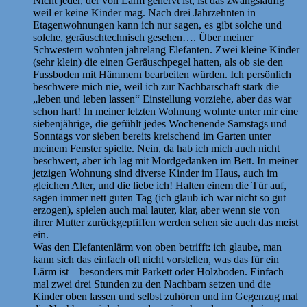
Nicht jeder, der von Lärm genervt ist, ist das zwangsläufig
weil er keine Kinder mag. Nach drei Jahrzehnten in
Etagenwohnungen kann ich nur sagen, es gibt solche und
solche, geräuschtechnisch gesehen…. Über meiner
Schwestern wohnten jahrelang Elefanten. Zwei kleine Kinder
(sehr klein) die einen Geräuschpegel hatten, als ob sie den
Fussboden mit Hämmern bearbeiten würden. Ich persönlich
beschwere mich nie, weil ich zur Nachbarschaft stark die
„leben und leben lassen“ Einstellung vorziehe, aber das war
schon hart! In meiner letzten Wohnung wohnte unter mir eine
siebenjährige, die gefühlt jedes Wochenende Samstags und
Sonntags vor sieben bereits kreischend im Garten unter
meinem Fenster spielte. Nein, da hab ich mich auch nicht
beschwert, aber ich lag mit Mordgedanken im Bett. In meiner
jetzigen Wohnung sind diverse Kinder im Haus, auch im
gleichen Alter, und die liebe ich! Halten einem die Tür auf,
sagen immer nett guten Tag (ich glaub ich war nicht so gut
erzogen), spielen auch mal lauter, klar, aber wenn sie von
ihrer Mutter zurückgepfiffen werden sehen sie auch das meist
ein.
Was den Elefantenlärm von oben betrifft: ich glaube, man
kann sich das einfach oft nicht vorstellen, was das für ein
Lärm ist – besonders mit Parkett oder Holzboden. Einfach
mal zwei drei Stunden zu den Nachbarn setzen und die
Kinder oben lassen und selbst zuhören und im Gegenzug mal