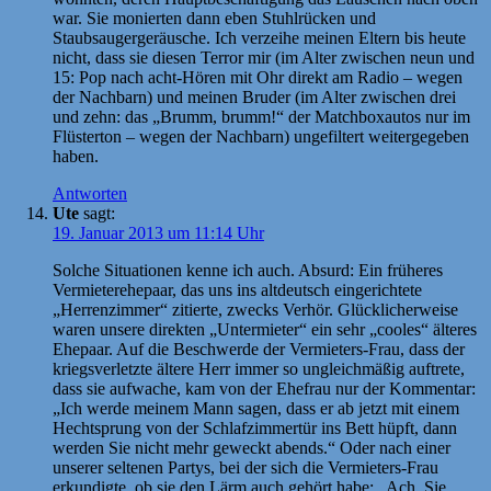
war. Sie monierten dann eben Stuhlrücken und
Staubsaugergeräusche. Ich verzeihe meinen Eltern bis heute
nicht, dass sie diesen Terror mir (im Alter zwischen neun und
15: Pop nach acht-Hören mit Ohr direkt am Radio – wegen
der Nachbarn) und meinen Bruder (im Alter zwischen drei
und zehn: das „Brumm, brumm!“ der Matchboxautos nur im
Flüsterton – wegen der Nachbarn) ungefiltert weitergegeben
haben.
Antworten
Ute
sagt:
19. Januar 2013 um 11:14 Uhr
Solche Situationen kenne ich auch. Absurd: Ein früheres
Vermieterehepaar, das uns ins altdeutsch eingerichtete
„Herrenzimmer“ zitierte, zwecks Verhör. Glücklicherweise
waren unsere direkten „Untermieter“ ein sehr „cooles“ älteres
Ehepaar. Auf die Beschwerde der Vermieters-Frau, dass der
kriegsverletzte ältere Herr immer so ungleichmäßig auftrete,
dass sie aufwache, kam von der Ehefrau nur der Kommentar:
„Ich werde meinem Mann sagen, dass er ab jetzt mit einem
Hechtsprung von der Schlafzimmertür ins Bett hüpft, dann
werden Sie nicht mehr geweckt abends.“ Oder nach einer
unserer seltenen Partys, bei der sich die Vermieters-Frau
erkundigte, ob sie den Lärm auch gehört habe: „Ach, Sie