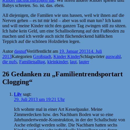
Kinder nachsichgezogen hat
. Wir hören andere Kinder spielen und
Babys schreien. So. ist. das. eben.
All diejenigen, die Familien wie uns hassen, weil wir ihnen auf die
Nerven gehen – es tut mir leid – aber was soll man tun? Ich kann
und will meine Kinder nicht den ganzen Tag zwingen still zu sitzen.
Ich habe kein Geld, um eine Schallisolierung auf den Fußboden zu
machen und ich werde auch nicht flächendeckend häßlichen
Teppich auf die schönen Holzdielen legen.
Autor
dasnuf
Veröffentlicht am
19. Januar 2013
14. Juli
2013
Kategorien
Großstadt
,
Kinder Kinder
Schlagwörter
auswahl
,
die nufs
,
Familienalltag
,
kleinkinder
,
laut
,
lauter
26 Gedanken zu „Familientrendsportart
Clogging“
Lily
sagt:
29. Juli 2013 um 19:21 Uhr
Ich wohnte mal in einer Art Kesselpauke. Meine
Zimmerdecken bzw. des Nachbarn Boden war so eine
Jahrhundertwende-Konstruktion, in der der Schallschutz von
Asche erledigt werden sollte. Die Nachbarn hatten sechs