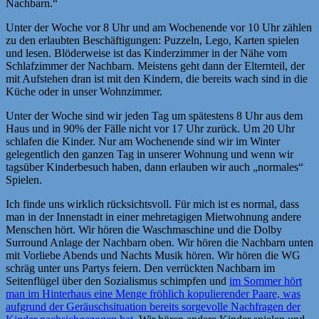
Nachbarn.“
Unter der Woche vor 8 Uhr und am Wochenende vor 10 Uhr zählen
zu den erlaubten Beschäftigungen: Puzzeln, Lego, Karten spielen
und lesen. Blöderweise ist das Kinderzimmer in der Nähe vom
Schlafzimmer der Nachbarn. Meistens geht dann der Elternteil, der
mit Aufstehen dran ist mit den Kindern, die bereits wach sind in die
Küche oder in unser Wohnzimmer.
Unter der Woche sind wir jeden Tag um spätestens 8 Uhr aus dem
Haus und in 90% der Fälle nicht vor 17 Uhr zurück. Um 20 Uhr
schlafen die Kinder. Nur am Wochenende sind wir im Winter
gelegentlich den ganzen Tag in unserer Wohnung und wenn wir
tagsüber Kinderbesuch haben, dann erlauben wir auch „normales“
Spielen.
Ich finde uns wirklich rücksichtsvoll. Für mich ist es normal, dass
man in der Innenstadt in einer mehretagigen Mietwohnung andere
Menschen hört. Wir hören die Waschmaschine und die Dolby
Surround Anlage der Nachbarn oben. Wir hören die Nachbarn unten
mit Vorliebe Abends und Nachts Musik hören. Wir hören die WG
schräg unter uns Partys feiern. Den verrückten Nachbarn im
Seitenflügel über den Sozialismus schimpfen und
im Sommer hört
man im Hinterhaus eine Menge fröhlich kopulierender Paare, was
aufgrund der Geräuschsituation bereits sorgevolle Nachfragen der