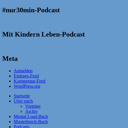
#nur30min-Podcast
Mit Kindern Leben-Podcast
Meta
Anmelden
Eintrags-Feed
Kommentar-Feed
WordPress.org
Startseite
Über mich
Vorträge
Archiv
Mental Load-Buch
Musterbruch-Buch
Podcasts