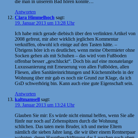
die man in unserem Bad hören konnte…
Antworten
Clara Himmelhoch
sagt:
19. Januar 2013 um 13:28 Uhr
Ich habe mich gerade diebisch über den verlinkten Artikel von
2008 gefreut, mir aber wirklich jeglichen Kommentar
verkniffen, obwohl ich einige auf den Tasten hätte. –
Übrigens höre ich es deutlicher, wenn meine Obermieter ohne
Socken gehen als mit Schuhen – das wird vom Fußboden
offenbar besser „geschluckt“. Doch bis auf eine monatelange
Luxussanierung mit Erneuerung von allen Fußböden, allen
Fliesen, allen Sanitäreinrichtungen und Küchenmöbeln in der
Wohnung über mir gab es noch nie Grund zur Klage, da ich
GsD schwerhörig bin. Kann auch eine gute Eigenschaft sein.
Antworten
kaltmamsell
sagt:
19. Januar 2013 um 13:24 Uhr
Glauben Sie mir: Es würde nicht einmal helfen, wenn Sie alle
fünfe nur noch auf Zehenspitzen durch die Wohnung
schlichen. Das taten mein Bruder, ich und meine Eltern
nämlich die sieben Jahre lang, die wir über einem Rentnerpaar
wohnten, deren Hauptbeschäftigung das Lauschen nach oben