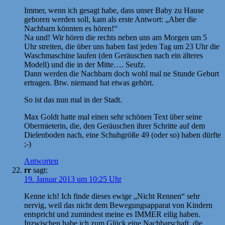
Immer, wenn ich gesagt habe, dass unser Baby zu Hause
geboren werden soll, kam als erste Antwort: „Aber die
Nachbarn könnten es hören!“
Na und! Wir hören die rechts neben uns am Morgen um 5
Uhr streiten, die über uns haben fast jeden Tag um 23 Uhr die
Waschmaschine laufen (den Geräuschen nach ein älteres
Modell) und die in der Mitte…. Seufz.
Dann werden die Nachbarn doch wohl mal ne Stunde Geburt
ertragen. Btw. niemand hat etwas gehört.
So ist das nun mal in der Stadt.
Max Goldt hatte mal einen sehr schönen Text über seine
Obermieterin, die, den Geräuschen ihrer Schritte auf dem
Dielenboden nach, eine Schuhgröße 49 (oder so) haben dürfte
;-)
Antworten
rr
sagt:
19. Januar 2013 um 10:25 Uhr
Kenne ich! Ich finde dieses ewige „Nicht Rennen“ sehr
nervig, weil das nicht dem Bewegungsapparat von Kindern
entspricht und zumindest meine es IMMER eilig haben.
Inzwischen habe ich zum Glück eine Nachbarschaft, die