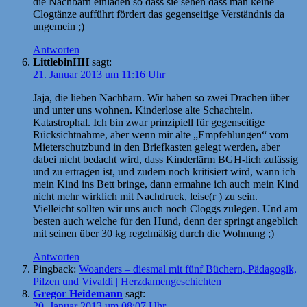
die Nachbarn einladen so dass sie sehen dass man keine
Clogtänze aufführt fördert das gegenseitige Verständnis da
ungemein ;)
Antworten
LittlebinHH
sagt:
21. Januar 2013 um 11:16 Uhr
Jaja, die lieben Nachbarn. Wir haben so zwei Drachen über
und unter uns wohnen. Kinderlose alte Schachteln.
Katastrophal. Ich bin zwar prinzipiell für gegenseitige
Rücksichtnahme, aber wenn mir alte „Empfehlungen“ vom
Mieterschutzbund in den Briefkasten gelegt werden, aber
dabei nicht bedacht wird, dass Kinderlärm BGH-lich zulässig
und zu ertragen ist, und zudem noch kritisiert wird, wann ich
mein Kind ins Bett bringe, dann ermahne ich auch mein Kind
nicht mehr wirklich mit Nachdruck, leise(r ) zu sein.
Vielleicht sollten wir uns auch noch Cloggs zulegen. Und am
besten auch welche für den Hund, denn der springt angeblich
mit seinen über 30 kg regelmäßig durch die Wohnung ;)
Antworten
Pingback:
Woanders – diesmal mit fünf Büchern, Pädagogik,
Pilzen und Vivaldi | Herzdamengeschichten
Gregor Heidemann
sagt:
20. Januar 2013 um 08:07 Uhr