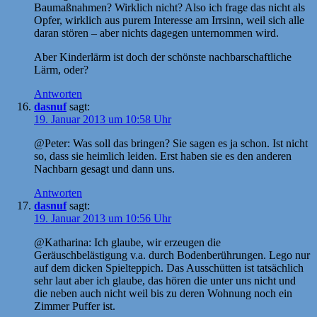
Baumaßnahmen? Wirklich nicht? Also ich frage das nicht als
Opfer, wirklich aus purem Interesse am Irrsinn, weil sich alle
daran stören – aber nichts dagegen unternommen wird.
Aber Kinderlärm ist doch der schönste nachbarschaftliche
Lärm, oder?
Antworten
dasnuf
sagt:
19. Januar 2013 um 10:58 Uhr
@Peter: Was soll das bringen? Sie sagen es ja schon. Ist nicht
so, dass sie heimlich leiden. Erst haben sie es den anderen
Nachbarn gesagt und dann uns.
Antworten
dasnuf
sagt:
19. Januar 2013 um 10:56 Uhr
@Katharina: Ich glaube, wir erzeugen die
Geräuschbelästigung v.a. durch Bodenberührungen. Lego nur
auf dem dicken Spielteppich. Das Ausschütten ist tatsächlich
sehr laut aber ich glaube, das hören die unter uns nicht und
die neben auch nicht weil bis zu deren Wohnung noch ein
Zimmer Puffer ist.