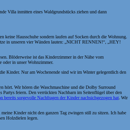
nde Villa inmitten eines Waldgrundstücks ziehen und dann
deswegen keine Hausschuhe sondern laufen auf Socken durch die Wohnung.
n Sätze in unseren vier Wänden lauten: „NICHT RENNEN!“, „HEY!
esen. Blöderweise ist das Kinderzimmer in der Nähe vom
che oder in unser Wohnzimmer.
 die Kinder. Nur am Wochenende sind wir im Winter gelegentlich den
chen hört. Wir hören die Waschmaschine und die Dolby Surround
Partys feiern. Den verrückten Nachbarn im Seitenflügel über den
n bereits sorgevolle Nachfragen der Kinder nachsichgezogen hat
. Wir
l meine Kinder nicht den ganzen Tag zwingen still zu sitzen. Ich habe
en Holzdielen legen.