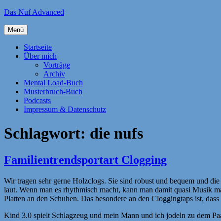
Zum
Das Nuf Advanced
Inhalt
springen
Menü
Startseite
Über mich
Vorträge
Archiv
Mental Load-Buch
Musterbruch-Buch
Podcasts
Impressum & Datenschutz
Schlagwort:
die nufs
Familientrendsportart Clogging
Wir tragen sehr gerne Holzclogs. Sie sind robust und bequem und di
laut. Wenn man es rhythmisch macht, kann man damit quasi Musik mac
Platten an den Schuhen. Das besondere an den Cloggingtaps ist, dass
Kind 3.0 spielt Schlagzeug und mein Mann und ich jodeln zu dem Paar