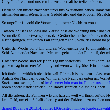
Clogs“ auftreten und unseren Lebensunterhalt bestreiten können.
Dafür sollten unsere Nachbarn unter uns Verständnis haben. Immerhi
niemanden mehr stören. Etwas Geduld also und das Problem löst sich 
So ungefähr ist wohl die Vorstellung unserer Nachbarn von uns.
Tatsächlich ist es so, dass uns klar ist, dass die Wohnung unter uns 
Wenn die Kinder etwas spielen, das Geräusche machen könnte, müss
Nicht springen, auf keinen Fall springen.“ und „Nein, das könnt ihr je
Unter der Woche vor 8 Uhr und am Wochenende vor 10 Uhr zählen zu 
Schlafzimmer der Nachbarn. Meistens geht dann der Elternteil, der mi
Unter der Woche sind wir jeden Tag um spätestens 8 Uhr aus dem Ha
ganzen Tag in unserer Wohnung und wenn wir tagsüber Kinderbesuch
Ich finde uns wirklich rücksichtsvoll. Für mich ist es normal, dass
Anlage der Nachbarn oben. Wir hören die Nachbarn unten mit Vorlie
Sozialismus schimpfen und
im Sommer hört man im Hinterhaus eine M
hören andere Kinder spielen und Babys schreien. So. ist. das. eben.
All diejenigen, die Familien wie uns hassen, weil wir ihnen auf die N
kein Geld, um eine Schallisolierung auf den Fußboden zu machen und
Autor
Veröffentlicht
Kategorien
Schlagw
dasnuf
19. Januar 2013
14. Juli 2013
Großstadt
,
Kinder Kinder
auswahl