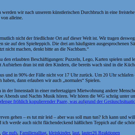
n werden wir nach unserem künstlerischen Durchbruch in eine freistehe
von alleine.
vermutlich nicht der friedlichste Ort auf dieser Welt ist. Wir tragen 
en sie auf den Spielteppich. Die drei am häufigsten ausgesprochene
tzt nicht machen, denkt bitte an die Nachbarn.“
den erlaubten Beschäftigungen: Puzzeln, Lego, Karten spielen und l
t Aufstehen dran ist mit den Kindern, die bereits wach sind in die Kü
us und in 90% der Fälle nicht vor 17 Uhr zurück. Um 20 Uhr schlafen
 haben, dann erlauben wir auch „normales“ Spielen.
 man in der Innenstadt in einer mehretagigen Mietwohnung andere Mens
be Abends und Nachts Musik hören. Wir hören die WG schräg unter uns 
enge fröhlich kopulierender Paare, was aufgrund der Geräuschsituatio
erven gehen – es tut mir leid – aber was soll man tun? Ich kann und wil
 ich werde auch nicht flächendeckend häßlichen Teppich auf die schön
örter
,
die nufs
,
Familienalltag
,
kleinkinder
,
laut
,
lauter
26 Reaktionen