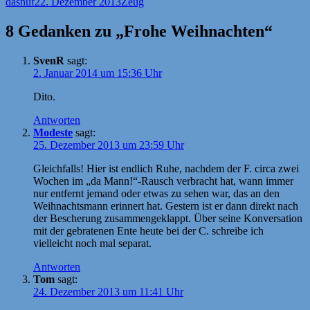
Autor
Veröffentlicht
Kategorien
dasnuf
22. Dezember 2013
Zeug
am
8 Gedanken zu „Frohe Weihnachten“
SvenR
sagt:
2. Januar 2014 um 15:36 Uhr
Dito.
Antworten
Modeste
sagt:
25. Dezember 2013 um 23:59 Uhr
Gleichfalls! Hier ist endlich Ruhe, nachdem der F. circa zwei
Wochen im „da Mann!“-Rausch verbracht hat, wann immer
nur entfernt jemand oder etwas zu sehen war, das an den
Weihnachtsmann erinnert hat. Gestern ist er dann direkt nach
der Bescherung zusammengeklappt. Über seine Konversation
mit der gebratenen Ente heute bei der C. schreibe ich
vielleicht noch mal separat.
Antworten
Tom
sagt:
24. Dezember 2013 um 11:41 Uhr