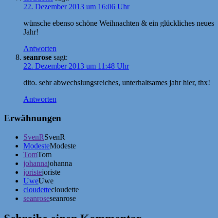
22. Dezember 2013 um 16:06 Uhr
wünsche ebenso schöne Weihnachten & ein glückliches neues
Jahr!
Antworten
seanrose
sagt:
22. Dezember 2013 um 11:48 Uhr
dito. sehr abwechslungsreiches, unterhaltsames jahr hier, thx!
Antworten
Erwähnungen
SvenR
SvenR
Modeste
Modeste
Tom
Tom
johanna
johanna
joriste
joriste
Uwe
Uwe
cloudette
cloudette
seanrose
seanrose