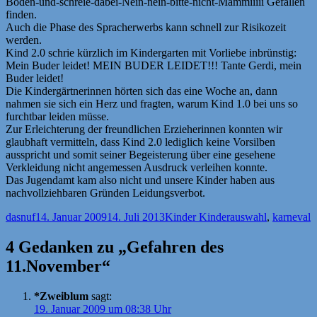
Boden-und-schreie-dabei-Nein-nein-bitte-nicht-Mammiiiii Gefallen
finden.
Auch die Phase des Spracherwerbs kann schnell zur Risikozeit
werden.
Kind 2.0 schrie kürzlich im Kindergarten mit Vorliebe inbrünstig:
Mein Buder leidet! MEIN BUDER LEIDET!!! Tante Gerdi, mein
Buder leidet!
Die Kindergärtnerinnen hörten sich das eine Woche an, dann
nahmen sie sich ein Herz und fragten, warum Kind 1.0 bei uns so
furchtbar leiden müsse.
Zur Erleichterung der freundlichen Erzieherinnen konnten wir
glaubhaft vermitteln, dass Kind 2.0 lediglich keine Vorsilben
ausspricht und somit seiner Begeisterung über eine gesehene
Verkleidung nicht angemessen Ausdruck verleihen konnte.
Das Jugendamt kam also nicht und unsere Kinder haben aus
nachvollziehbaren Gründen Leidungsverbot.
Autor
Veröffentlicht
Kategorien
Schlagwörter
dasnuf
14. Januar 2009
14. Juli 2013
Kinder Kinder
auswahl
,
karneval
am
4 Gedanken zu „Gefahren des
11.November“
*Zweiblum
sagt:
19. Januar 2009 um 08:38 Uhr