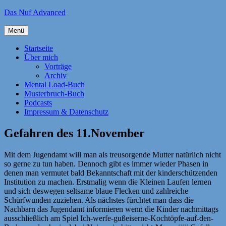
Zum
Das Nuf Advanced
Inhalt
springen
Menü
Startseite
Über mich
Vorträge
Archiv
Mental Load-Buch
Musterbruch-Buch
Podcasts
Impressum & Datenschutz
Gefahren des 11.November
Mit dem Jugendamt will man als treusorgende Mutter natürlich nicht
so gerne zu tun haben. Dennoch gibt es immer wieder Phasen in
denen man vermutet bald Bekanntschaft mit der kinderschützenden
Institution zu machen. Erstmalig wenn die Kleinen Laufen lernen
und sich deswegen seltsame blaue Flecken und zahlreiche
Schürfwunden zuziehen. Als nächstes fürchtet man dass die
Nachbarn das Jugendamt informieren wenn die Kinder nachmittags
ausschließlich am Spiel Ich-werfe-gußeiserne-Kochtöpfe-auf-den-