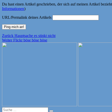
Du hast einen Artikel geschrieben, der sich auf meinen Artikel bezie
Informationen
)
URL/Permalink deines Artikels
Beitragsnavigation
Vorheriger
Zurück
Hauptsache es stinkt nicht
Nächster
Beitrag:
Weiter
Flickr böse böse böse
Beitrag:
Suche