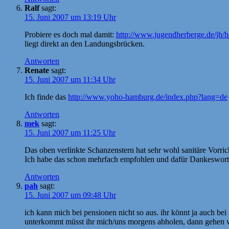
Ralf
sagt:
15. Juni 2007 um 13:19 Uhr
Probiere es doch mal damit:
http://www.jugendherberge.de/jh/h
liegt direkt an den Landungsbrücken.
Antworten
Renate
sagt:
15. Juni 2007 um 11:34 Uhr
Ich finde das
http://www.yoho-hamburg.de/index.php?lang=de
Antworten
mek
sagt:
15. Juni 2007 um 11:25 Uhr
Das oben verlinkte Schanzenstern hat sehr wohl sanitäre Vorric
Ich habe das schon mehrfach empfohlen und dafür Dankesworte g
Antworten
pah
sagt:
15. Juni 2007 um 09:48 Uhr
ich kann mich bei pensionen nicht so aus. ihr könnt ja auch bei 
unterkommt müsst ihr mich/uns morgens abholen, dann gehen wir