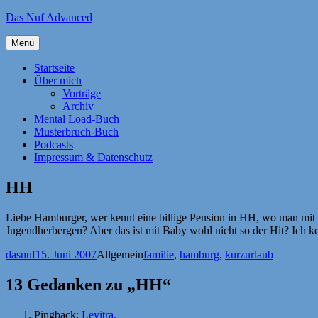
Zum
Das Nuf Advanced
Inhalt
springen
Menü
Startseite
Über mich
Vorträge
Archiv
Mental Load-Buch
Musterbruch-Buch
Podcasts
Impressum & Datenschutz
HH
Liebe Hamburger, wer kennt eine billige Pension in HH, wo man mit 
Jugendherbergen? Aber das ist mit Baby wohl nicht so der Hit? Ich k
Autor
Veröffentlicht
Kategorien
Schlagwörter
dasnuf
15. Juni 2007
Allgemein
familie
,
hamburg
,
kurzurlaub
am
13 Gedanken zu „HH“
Pingback:
Levitra.