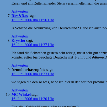
Essen und am Rüttenscheider Stern versammelten sich die un
Antworten
Dies&Das
sagt:
16. Juni 2006 um 11:56 Uhr
Is Schland die Abkürzung von Deutschland? Habe ich auch noc
Antworten
Kryscho
sagt:
16. Juni 2006 um 11:37 Uhr
Ich fand die Schweden gestern echt witzig, meist sehr gut anz
könnte, außer bierbäuchige Deutsche mit T-Shirt und
Alkohol
D
Antworten
freundderhasenpfote
sagt:
16. Juni 2006 um 11:23 Uhr
wo sagen die den so was, habe ich hier in der berliner provinz 
Antworten
MC Winkel
sagt:
16. Juni 2006 um 11:20 Uhr
Die, die „Schland“ sagen oder sogar rufen(!).