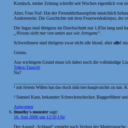
Komisch, meine Zeitung schreibt seit Wochen eigentlich von 
Aber, Frau Nuf: Hat der Freundderhasenpfote tatsächlich behau
Andererseits: Die Geschichte mit dem Feuerwerkskörper, der z
Die Ingas sind übrigens im Durchschnitt nur 1,85m lang und hab
„Niveau sieht nur von unten aus wie Arroganz“
.
Schwedinnen sind übrigens zwar nicht alle blond, aber
alle!
stu
Genau.
Aus wichtigem Grund muss ich dabei noch die vollständige List
Trikot-Tausch!
Na?
__________________________________________________
¹ mit freiem Willen hat das doch üüü-ber-haupt-nichts zu tun. 
² Samuel Kant, bekannter Schneckenchecker, Baggerführer und 
Antworten
timothy's monster
sagt:
16. Juni 2006 um 12:16 Uhr
Der Ausruf „Schland“ entsteht nach Verlust der Muttersprache.