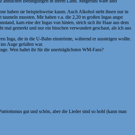
anz ähnlichen Bedingungen in ihrem Land. Mitgefühl wäre also
ne haben sie beispielsweise kaum. Auch Alkohol steht ihnen nur in
taumeln mussten. Mir haben v.a. die 2,20 m großen Ingas angst
 anstand, kam eine der Ingas von hinten, strich sich ihr Haar aus dem
ht mal gemerkt und nur ein bisschen verwundert geschaut, als ich aus
en Inga, die in die U-Bahn einströmte, während er aussteigen wollte.
 ins Auge gefallen war.
inge. Wen haltet ihr für die unerträglichsten WM-Fans?
 Patriotismus gut und schön, aber die Lieder sind so hohl (kann man