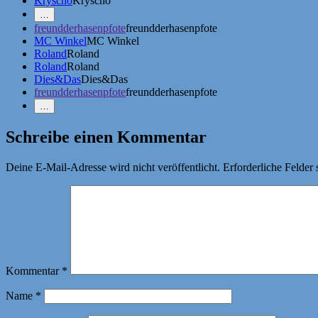
Kryscho
Kryscho
Mehr
…
Erwähnungen
freundderhasenpfote
freundderhasenpfote
zeigen
MC Winkel
MC Winkel
Roland
Roland
Roland
Roland
Dies&Das
Dies&Das
freundderhasenpfote
freundderhasenpfote
Weniger
…
Erwähnungen
zeigen
Schreibe einen Kommentar
Deine E-Mail-Adresse wird nicht veröffentlicht.
Erforderliche Felder 
Kommentar
*
Name
*