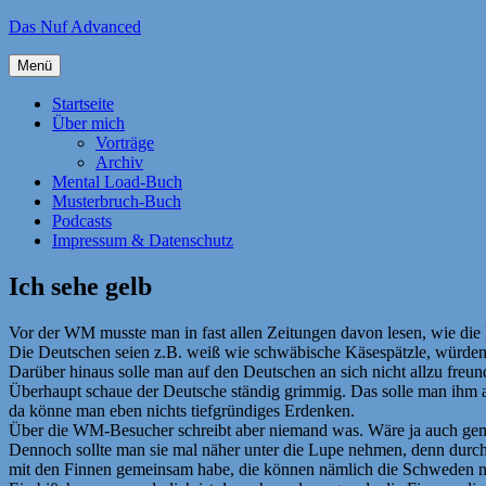
Zum
Das Nuf Advanced
Inhalt
springen
Menü
Startseite
Über mich
Vorträge
Archiv
Mental Load-Buch
Musterbruch-Buch
Podcasts
Impressum & Datenschutz
Ich sehe gelb
Vor der WM musste man in fast allen Zeitungen davon lesen, wie die 
Die Deutschen seien z.B. weiß wie schwäbische Käsespätzle, würden e
Darüber hinaus solle man auf den Deutschen an sich nicht allzu freun
Überhaupt schaue der Deutsche ständig grimmig. Das solle man ihm a
da könne man eben nichts tiefgründiges Erdenken.
Über die WM-Besucher schreibt aber niemand was. Wäre ja auch gemei
Dennoch sollte man sie mal näher unter die Lupe nehmen, denn durch 
mit den Finnen gemeinsam habe, die können nämlich die Schweden ni