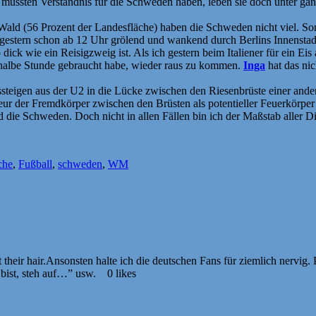
e müssten Verständnis für die Schweden haben, leben sie doch unter g
ld (56 Prozent der Landesfläche) haben die Schweden nicht viel. Son
estern schon ab 12 Uhr grölend und wankend durch Berlins Innenstadt 
ick wie ein Reisigzweig ist. Als ich gestern beim Italiener für ein Eis
e halbe Stunde gebraucht habe, wieder raus zu kommen.
Inga
hat das nic
steigen aus der U2 in die Lücke zwischen den Riesenbrüste einer ander
eur der Fremdkörper zwischen den Brüsten als potentieller Feuerkörper
 die Schweden. Doch nicht in allen Fällen bin ich der Maßstab aller D
che
,
Fußball
,
schweden
,
WM
their hair.Ansonsten halte ich die deutschen Fans für ziemlich nervig.
 bist, steh auf…” usw. 0 likes