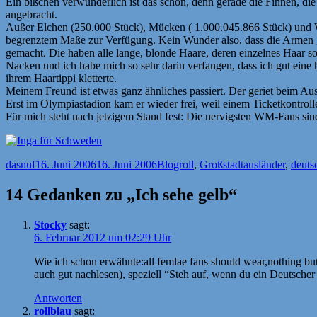
Ein bißchen verwunderlich ist das schon, denn gerade die Finnen, di
angebracht.
Außer Elchen (250.000 Stück), Mücken ( 1.000.045.866 Stück) und Wa
begrenztem Maße zur Verfügung. Kein Wunder also, dass die Armen g
gemacht. Die haben alle lange, blonde Haare, deren einzelnes Haar so d
Nacken und ich habe mich so sehr darin verfangen, dass ich gut ein
ihrem Haartippi kletterte.
Meinem Freund ist etwas ganz ähnliches passiert. Der geriet beim Aus
Erst im Olympiastadion kam er wieder frei, weil einem Ticketkontroll
Für mich steht nach jetzigem Stand fest: Die nervigsten WM-Fans sind
Autor
Veröffentlicht
Kategorien
Schlagwörter
dasnuf
16. Juni 2006
16. Juni 2006
Blogroll
,
Großstadt
ausländer
,
deuts
am
14 Gedanken zu „Ich sehe gelb“
Stocky
sagt:
6. Februar 2012 um 02:29 Uhr
Wie ich schon erwähnte:all femlae fans should wear,nothing but 
auch gut nachlesen), speziell “Steh auf, wenn du ein Deutscher
Antworten
rollblau
sagt: