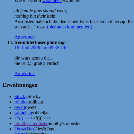
Wie ich schon
woanders
erwähnte:
all female fans should wear,
nothing but their hair.
Ansonsten halte ich die deutschen Fans für ziemlich nervig. Pa
steh auf…“ usw.
(hier auch kommentiert).
Antworten
freundderhasenpfote
sagt:
16. Juni 2006 um 09:35 Uhr
die wars genau die..
die ist 2,5 groß!! ehrlich
Antworten
Erwähnungen
Stocky
Stocky
rollblau
rollblau
qwert
qwert
sabbeljan
sabbeljan
<°((( ~~<
<°((( ~~<
timothy's monster
timothy's monster
Dies&Das
Dies&Das