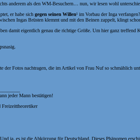
nichts anderem als den WM-Besuchern… nun, wir lesen wohl unterschie
ptet, er habe sich
gegen seinen Willen
¹ im Vorbau der Inga verfangen?
wischen Ingas Brüsten klemmt und mit den Beinen zappelt, klingt schon
en damit eigentlich genau die richtige Größe. Um hier ganz treffend Ka
psnasig.
e der Fotos nachtragen, die im Artikel von Frau Nuf so schmählich un
________
Kann jeder Mann bestätigen!
Freizeittheoretiker
 Und ja, es ist die Abkürzung für Deutschland. Dieses Phänomen ersch