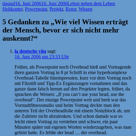
Autor
Veröffentlicht
Kategorien
Schlagwört
dasnuf
16. Juni 2006
16. Juni 2006
Leben neben dem Leben
am
Helikopter
,
Powerpoint
,
Projekt
,
Rotor
,
Wissen
5 Gedanken zu „Wie viel Wissen erträgt
der Mensch, bevor er sich nicht mehr
auskennt?“
la deutsche vita
sagt:
16. Juni 2006 um 23:33 Uhr
Früher, als Powerpoint noch Overhead hieß und Vortragende
ihren ganzen Vortrag in 8 pt Schrift in eine hyperkomplexe
Overhead-Tabelle hineinpressten, kurz vor dem Vortrag noch
mit Filzstift und Tipp-Ex Ergänzungen vornahmen und das
ganze dann falsch herum auf den Projektor legten, früher, da
sprachen die Weisen: „If you can’t use your head, use the
overhead“. Der einzige Powerpoint weit und breit war das
Vorstadtfitnessstudio und beim Vortrag deckte man den
unteren Teil der Overheadfolie mit einem Notizblock ab, um
die Zuhörer nicht abzulenken. Und schon damals war es
leicht einen Vortrag zu verstehen und schwer, ein paar
Minuten später mit eigenen Worten wiederzugeben, was man
gehört hatte. Es fehlte der head … der overhead.