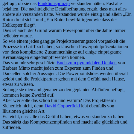
gefragt, ob sie das
Funktionsprinzip
verstanden hätten. Fast alle
bejahten. Die nachträgliche Detailbefragung ergab, dass man alles
andere als verstanden hatte. Verstanden wurde einzig und allein „Ein
Rotor dreht sich“ und „Ein Rotor bewirkt irgendwie dass der
Helikopter fliegt“.
Dies ist auch der Grund warum Powerpoint über die Jahre immer
beliebter wurde.
So wie einem jedes gängige Projektsteuerungstool vorgaukelt die
Prozesse im Griff zu haben, so täuschen Powerpointpräsentationen
vor, dass komplizierte Zusammenhänge auf einige einprägsame
Kernaussagen eingedampft werden können.
Das von mir sehr geschätzte
Buch zum pyramidalen Denken
von
Barbara Minto macht jeden zum Experten zum Finden und
Darstellen solcher Aussagen. Die Powerpointslides werden überall
gelobt und die Projektpartner gehen mit dem Gefühl nach Hause,
etwas zu wissen.
Solange sie niemand genauer zu den geplanten Abläufen befragt,
kommen keine Zweifel auf.
Aber wer solte das schon tun und warum? Das Projektteam?
Sicherlich nicht, denn
David Copperfield
lebt ebenfalls von
Illusionen gleicher Art.
Es reicht, dass alle das Gefühl haben, etwas verstanden zu haben.
Das stärkt das Kompetenzempfinden und macht alle glücklich und
zufrieden.