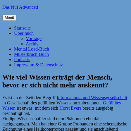
Zum
Das Nuf Advanced
Inhalt
springen
Menü
Startseite
Über mich
Vorträge
Archiv
Mental Load-Buch
Musterbruch-Buch
Podcasts
Impressum & Datenschutz
Wie viel Wissen erträgt der Mensch,
bevor er sich nicht mehr auskennt?
Es ist an der Zeit den Begriff
Informations- und Wissensgesellschaft
in Gesellschaft des gefühlten Wissens umzubenennen.
Gefühltes
Wissen
ist etwas, mit dem sich
Horst Evers
bereits ausgiebig
beschäftigt hat.
Findige Wissenschaftler sind dem Phänomen ebenfalls
nachgegangen. Man hat einer Gruppe Probanden eine schematische
Zeichnung eines Helikopterrotors gezeigt und sie anschließend