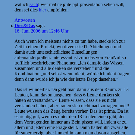
wat ich
sach
! wer mal ne gute ppt-präsentation sehen will,
dem sei dies
hier
empfohlen.
Antworten
Dies&Das
sagt:
16. Juni 2006 um 12:46 Uhr
Auch wenn ich meistens nichts zu tun habe, stecke ich zur
Zeit in einem Projekt, wo diverseste IT Abteilungen und
damit auch unterschiedlichste Einstellungen
aufeinanderprallen. Interessant ist zum das von FrauNuf so
trefflich beschriebene Phänomen „Ich dampfe das Wissen
zusammen und alle denken sie verstehen“ und die
Kombination „und selbst wenn nicht, würde ich nicht fragen,
denn dann würde ich ja wie der letzte Depp dastehen.“
Das ist wunderbar. Da geht man dann aus dem Raum, zu 13
Leuten, kann davon ausgehen, dass 6 Leute
denken
sie
hätten es verstanden, 4 Leute wissen, dass sie es nicht
verstanden haben, aber trauen sich nicht nachzufragen und 3
Leute wussten das Zeug bereits vorher. Das ist prima. Da ist
es richtig gut, wenn es unter den 13 Leuten einen gibt, der
dem Vortragenden immer ans Bein pissen will, indem er zu
allem und jedem eine Frage stellt. Dann halten ihn zwar alle
für supernervig, aber immerhin kann man davon ausgehen,