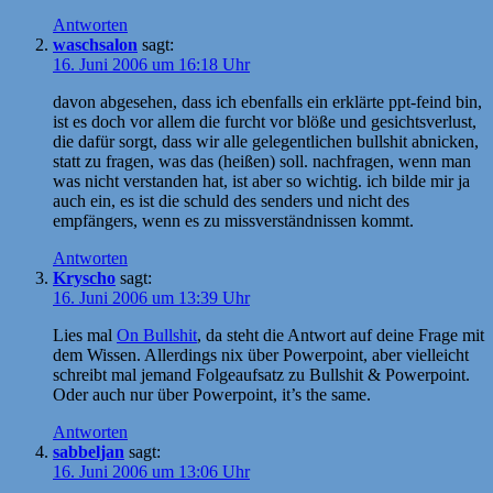
Antworten
waschsalon
sagt:
16. Juni 2006 um 16:18 Uhr
davon abgesehen, dass ich ebenfalls ein erklärte ppt-feind bin,
ist es doch vor allem die furcht vor blöße und gesichtsverlust,
die dafür sorgt, dass wir alle gelegentlichen bullshit abnicken,
statt zu fragen, was das (heißen) soll. nachfragen, wenn man
was nicht verstanden hat, ist aber so wichtig. ich bilde mir ja
auch ein, es ist die schuld des senders und nicht des
empfängers, wenn es zu missverständnissen kommt.
Antworten
Kryscho
sagt:
16. Juni 2006 um 13:39 Uhr
Lies mal
On Bullshit
, da steht die Antwort auf deine Frage mit
dem Wissen. Allerdings nix über Powerpoint, aber vielleicht
schreibt mal jemand Folgeaufsatz zu Bullshit & Powerpoint.
Oder auch nur über Powerpoint, it’s the same.
Antworten
sabbeljan
sagt:
16. Juni 2006 um 13:06 Uhr