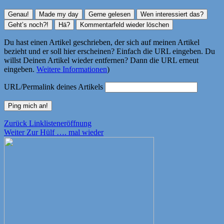
Du hast einen Artikel geschrieben, der sich auf meinen Artikel
bezieht und er soll hier erscheinen? Einfach die URL eingeben. Du
willst Deinen Artikel wieder entfernen? Dann die URL erneut
eingeben.
Weitere Informationen
)
URL/Permalink deines Artikels
Beitragsnavigation
Vorheriger
Zurück
Linklisteneröffnung
Nächster
Beitrag:
Weiter
Zur Hülf …. mal wieder
Beitrag: