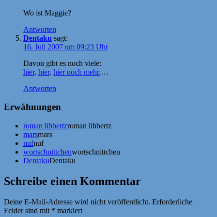
Wo ist Maggie?
Antworten
Dentaku
sagt:
16. Juli 2007 um 09:23 Uhr
Davon gibt es noch viele:
hier
,
hier
,
hier noch mehr
,…
Antworten
Erwähnungen
roman libbertz
roman libbertz
mars
mars
nuf
nuf
wortschnittchen
wortschnittchen
Dentaku
Dentaku
Schreibe einen Kommentar
Deine E-Mail-Adresse wird nicht veröffentlicht.
Erforderliche
Felder sind mit
*
markiert