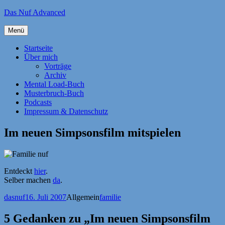
Zum
Das Nuf Advanced
Inhalt
springen
Menü
Startseite
Über mich
Vorträge
Archiv
Mental Load-Buch
Musterbruch-Buch
Podcasts
Impressum & Datenschutz
Im neuen Simpsonsfilm mitspielen
Entdeckt
hier
.
Selber machen
da
.
Autor
Veröffentlicht
Kategorien
Schlagwörter
dasnuf
16. Juli 2007
Allgemein
familie
am
5 Gedanken zu „Im neuen Simpsonsfilm