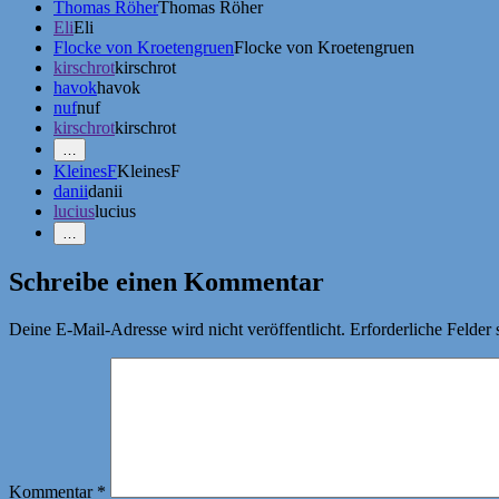
Thomas Röher
Thomas Röher
Eli
Eli
Flocke von Kroetengruen
Flocke von Kroetengruen
kirschrot
kirschrot
havok
havok
nuf
nuf
kirschrot
kirschrot
Mehr
…
Erwähnungen
KleinesF
KleinesF
zeigen
danii
danii
lucius
lucius
Weniger
…
Erwähnungen
zeigen
Schreibe einen Kommentar
Deine E-Mail-Adresse wird nicht veröffentlicht.
Erforderliche Felder 
Kommentar
*