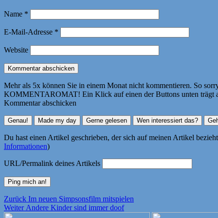
Name
*
E-Mail-Adresse
*
Website
Mehr als 5x können Sie in einem Monat nicht kommentieren. So sorry! 
KOMMENTAROMAT! Ein Klick auf einen der Buttons unten trägt autom
Kommentar abschicken
Du hast einen Artikel geschrieben, der sich auf meinen Artikel bezie
Informationen
)
URL/Permalink deines Artikels
Beitragsnavigation
Vorheriger
Zurück
Im neuen Simpsonsfilm mitspielen
Nächster
Beitrag:
Weiter
Andere Kinder sind immer doof
Beitrag: