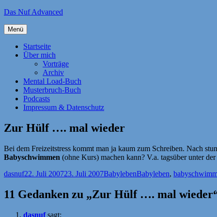
Zum
Das Nuf Advanced
Inhalt
springen
Menü
Startseite
Über mich
Vorträge
Archiv
Mental Load-Buch
Musterbruch-Buch
Podcasts
Impressum & Datenschutz
Zur Hülf …. mal wieder
Bei dem Freizeitstress kommt man ja kaum zum Schreiben. Nach stund
Babyschwimmen
(ohne Kurs) machen kann? V.a. tagsüber unter der
Autor
Veröffentlicht
Kategorien
Schlagwörter
dasnuf
22. Juli 2007
23. Juli 2007
Babyleben
Babyleben
,
babyschwim
am
11 Gedanken zu „Zur Hülf …. mal wieder
dasnuf
sagt: