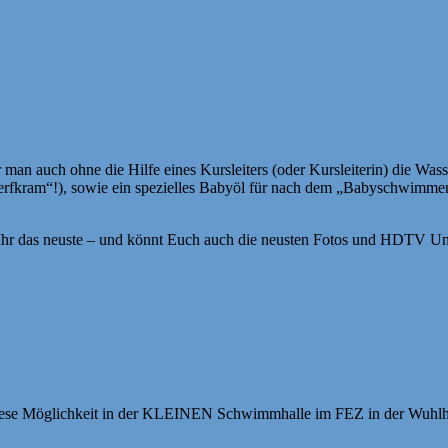
an auch ohne die Hilfe eines Kursleiters (oder Kursleiterin) die Wass
rfkram“!), sowie ein spezielles Babyöl für nach dem „Babyschwimmen“
rt Ihr das neuste – und könnt Euch auch die neusten Fotos und HDT
 diese Möglichkeit in der KLEINEN Schwimmhalle im FEZ in der Wuhlh