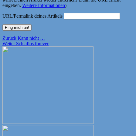
eingeben.
Weitere Informationen
)
URL/Permalink deines Artikels
Beitragsnavigation
Vorheriger
Zurück
Kann nicht …
Nächster
Beitrag:
Weiter
Schlaflos forever
Beitrag: