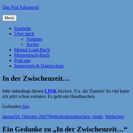
Zum
Das Nuf Advanced
Inhalt
springen
Menü
Startseite
Über mich
Vorträge
Archiv
Mental Load-Buch
Musterbruch-Buch
Podcasts
Impressum & Datenschutz
In der Zwischenzeit…
bitte unbedingt diesen
LINK
klicken. V.a. die Damen! So viel kann
ich jetzt schon verraten: Es geht um Handtaschen.
Gefunden
hier
.
Autor
Veröffentlicht
Kategorien
Schlagwörter
dasnuf
16. Oktober 2007
Weibchen
handtaschen
,
mode
,
Weibchen
am
Ein Gedanke zu „In der Zwischenzeit…“