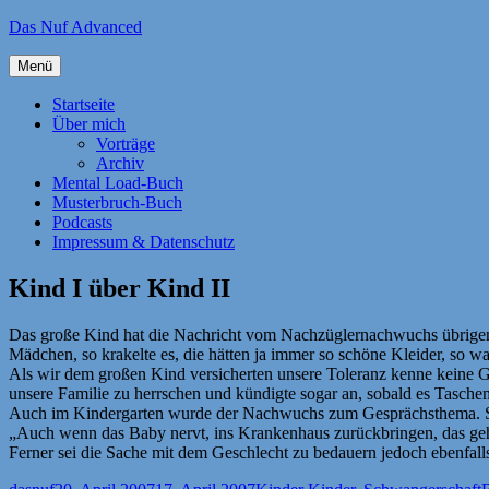
Zum
Das Nuf Advanced
Inhalt
springen
Menü
Startseite
Über mich
Vorträge
Archiv
Mental Load-Buch
Musterbruch-Buch
Podcasts
Impressum & Datenschutz
Kind I über Kind II
Das große Kind hat die Nachricht vom Nachzüglernachwuchs übrigens 
Mädchen, so krakelte es, die hätten ja immer so schöne Kleider, so was
Als wir dem großen Kind versicherten unsere Toleranz kenne keine G
unsere Familie zu herrschen und kündigte sogar an, sobald es Taschen
Auch im Kindergarten wurde der Nachwuchs zum Gesprächsthema. So 
„Auch wenn das Baby nervt, ins Krankenhaus zurückbringen, das geht
Ferner sei die Sache mit dem Geschlecht zu bedauern jedoch ebenfalls
Autor
Veröffentlicht
Kategorien
S