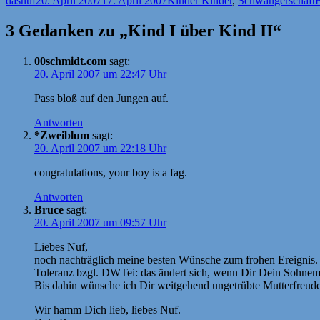
dasnuf
20. April 2007
17. April 2007
Kinder Kinder
,
Schwangerschaft
am
3 Gedanken zu „Kind I über Kind II“
00schmidt.com
sagt:
20. April 2007 um 22:47 Uhr
Pass bloß auf den Jungen auf.
Antworten
*Zweiblum
sagt:
20. April 2007 um 22:18 Uhr
congratulations, your boy is a fag.
Antworten
Bruce
sagt:
20. April 2007 um 09:57 Uhr
Liebes Nuf,
noch nachträglich meine besten Wünsche zum frohen Ereignis.
Toleranz bzgl. DWTei: das ändert sich, wenn Dir Dein Sohnem
Bis dahin wünsche ich Dir weitgehend ungetrübte Mutterfreude
Wir hamm Dich lieb, liebes Nuf.