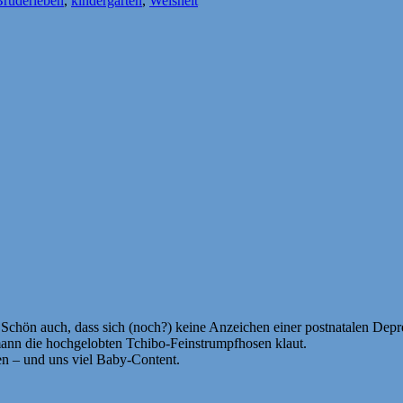
Bruderleben
,
kindergarten
,
Weisheit
 Schön auch, dass sich (noch?) keine Anzeichen einer postnatalen De
ann die hochgelobten Tchibo-Feinstrumpfhosen klaut.
n – und uns viel Baby-Content.