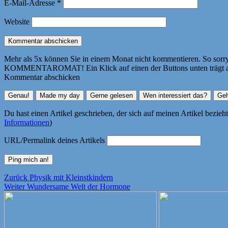
E-Mail-Adresse
*
Website
Mehr als 5x können Sie in einem Monat nicht kommentieren. So sorry! 
KOMMENTAROMAT! Ein Klick auf einen der Buttons unten trägt autom
Kommentar abschicken
Du hast einen Artikel geschrieben, der sich auf meinen Artikel bezie
Informationen
)
URL/Permalink deines Artikels
Beitragsnavigation
Vorheriger
Zurück
Physik mit Kleinstkindern
Nächster
Beitrag:
Weiter
Wundersame Welt der Hormone
Beitrag: