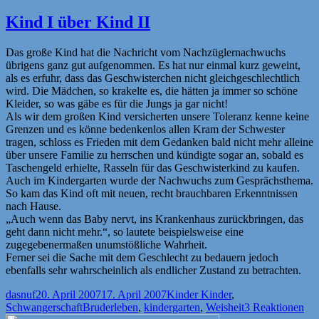
Kind I über Kind II
Das große Kind hat die Nachricht vom Nachzüglernachwuchs
übrigens ganz gut aufgenommen. Es hat nur einmal kurz geweint,
als es erfuhr, dass das Geschwisterchen nicht gleichgeschlechtlich
wird. Die Mädchen, so krakelte es, die hätten ja immer so schöne
Kleider, so was gäbe es für die Jungs ja gar nicht!
Als wir dem großen Kind versicherten unsere Toleranz kenne keine
Grenzen und es könne bedenkenlos allen Kram der Schwester
tragen, schloss es Frieden mit dem Gedanken bald nicht mehr alleine
über unsere Familie zu herrschen und kündigte sogar an, sobald es
Taschengeld erhielte, Rasseln für das Geschwisterkind zu kaufen.
Auch im Kindergarten wurde der Nachwuchs zum Gesprächsthema.
So kam das Kind oft mit neuen, recht brauchbaren Erkenntnissen
nach Hause.
„Auch wenn das Baby nervt, ins Krankenhaus zurückbringen, das
geht dann nicht mehr.“, so lautete beispielsweise eine
zugegebenermaßen unumstößliche Wahrheit.
Ferner sei die Sache mit dem Geschlecht zu bedauern jedoch
ebenfalls sehr wahrscheinlich als endlicher Zustand zu betrachten.
Autor
Veröffentlicht
Kategorien
dasnuf
20. April 2007
17. April 2007
Kinder Kinder
,
am
Schlagwörter
Schwangerschaft
Bruderleben
,
kindergarten
,
Weisheit
3 Reaktionen