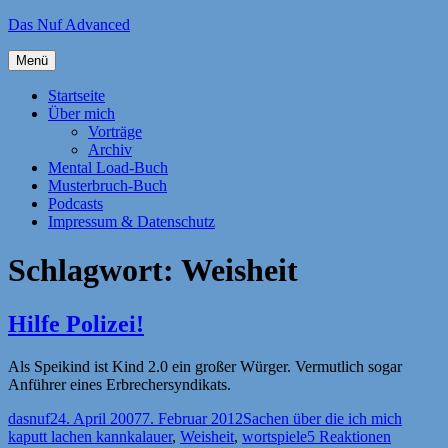
Zum
Das Nuf Advanced
Inhalt
springen
Menü
Startseite
Über mich
Vorträge
Archiv
Mental Load-Buch
Musterbruch-Buch
Podcasts
Impressum & Datenschutz
Schlagwort:
Weisheit
Hilfe Polizei!
Als Speikind ist Kind 2.0 ein großer Würger. Vermutlich sogar
Anführer eines Erbrechersyndikats.
Autor
Veröffentlicht
Kategorien
dasnuf
24. April 2007
7. Februar 2012
Sachen über die ich mich
am
Schlagwörter
kaputt lachen kann
kalauer
,
Weisheit
,
wortspiele
5 Reaktionen