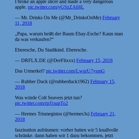
I broke an apple slicer and made a very dangerous
apple.
pic.twitter.com/yGSzZA6ljL
— Mr. Drinks On Me (@Mr_DrinksOnMe)
February
11, 2018
„Papa, warum heißt der Baum Ebay-Esche? Kann man
da was verkaufen?“
Eberesche, Du Stadtkind. Eberesche.
— DRFLX.DE (@DerFlixxx)
February 15, 2018
Das Urmerkel?
pic.twitter.com/LwqrU7ysmG
— Rubber Duck (@rubberduck1962)
February 15,
2018
Was würde Colt Seavers jetzt tun?
pic.twitter.com/rpJ1supTo2
— Hermes Trismegistos (@hermes3s)
February 21,
2018
faszination aufräumen: vorher hatten wir 5 knallvolle
schränke. dann haben wir 1 dazu bekommen, jetzt