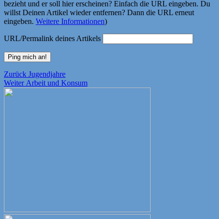
bezieht und er soll hier erscheinen? Einfach die URL eingeben. Du
willst Deinen Artikel wieder entfernen? Dann die URL erneut
eingeben.
Weitere Informationen
)
URL/Permalink deines Artikels
Beitragsnavigation
Vorheriger
Zurück
Jugendjahre
Nächster
Beitrag:
Weiter
Arbeit und Konsum
Beitrag: