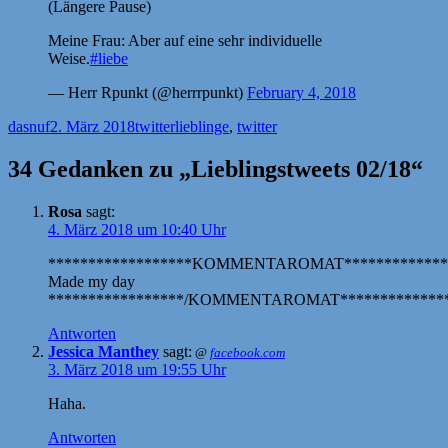
(Längere Pause)
Meine Frau: Aber auf eine sehr individuelle
Weise.
#liebe
— Herr Rpunkt (@herrrpunkt)
February 4, 2018
Autor
Veröffentlicht
Kategorien
Schlagwörter
dasnuf
2. März 2018
twitter
lieblinge
,
twitter
am
34 Gedanken zu „Lieblingstweets 02/18“
Rosa
sagt:
4. März 2018 um 10:40 Uhr
******************KOMMENTAROMAT*************
Made my day
*****************/KOMMENTAROMAT**************
Antworten
Jessica Manthey
sagt:
@
facebook.com
3. März 2018 um 19:55 Uhr
Haha.
Antworten