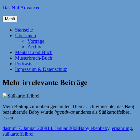
Zum
Das Nuf Advanced
Inhalt
springen
Menü
Startseite
Über mich
Vorträge
Archiv
Mental Load-Buch
Musterbruch-Buch
Podcasts
Impressum & Datenschutz
Mehr irrelevante Beiträge
Mein Beitrag zum oben genannten Thema. Ich wünschte, das
Balg
bezaubernde Baby würde
irgendwas
anderes als Süßkartoffelbrei
essen.
Autor
Veröffentlicht
Kategorien
Schlagwörter
dasnuf
17. Januar 2008
14. Januar 2008
Babyleben
baby
,
ernährung
,
am
süßkartoffelbrei