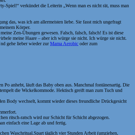
sei.
rty-Spiel!“ verkündet die Leiterin „Wenn man es nicht rät, muss man
gung das, was ich am allermeisten liebe. Sie fasst mich ungefragt
f meinem Körper.
eine Zen-Übungen gewesen. Falsch, falsch, falsch! Es ist diese
irbele meine Haare – aber ich würge sie nicht. Ich würge sie nicht.
gehe lieber wieder zur
Mama Aerobic
oder zum
n Po anhebt, läuft das Baby oben aus. Manchmal fontänenartig. Die
d stempelt die Wickelkommode. Hektisch greift man zum Tuch und
 den Body wechselt, kommt wieder dieses freundliche Drückgesicht
mmerfort.
n ritsch-ratsch wird nur Schicht für Schicht abgezogen.
an einfach eine Lage ab und fertig.
chen Waschritual.Spart täglich vier Stunden Arbeit (umziehen,