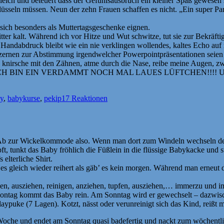
leich und beteuert dass der Gefühlsausbruch ein kleiner Spaß gewesen 
lüsseln müssen. Neun der zehn Frauen schaffen es nicht. „Ein super Pa
ich besonders als Muttertagsgeschenke eignen.
tter kalt. Während ich vor Hitze und Wut schwitze, tut sie zur Bekräfti
 Handabdruck bleibt wie ein nie verklingen wollendes, kaltes Echo au
zernen zur Abstimmung irgendwelcher Powerpointpräsentationen seien m
ch knirsche mit den Zähnen, atme durch die Nase, reibe meine Augen, zw
SEE. ICH BIN EIN VERDAMMT NOCH MAL LAUES LÜFTCHEN!!!! Und 
y
,
babykurse
,
pekip
17 Reaktionen
es. Ab zur Wickelkommode also. Wenn man dort zum Windeln wechseln de
ft, tunkt das Baby fröhlich die Füßlein in die flüssige Babykacke un
elterliche Shirt.
 es gleich wieder reihert als gäb’ es kein morgen. Während man erneut
n, ausziehen, reinigen, anziehen, tupfen, ausziehen,… immerzu und i
ontag kommt das Baby rein. Am Sonntag wird er gewechselt – dazwische
ypuke (7 Lagen). Kotzt, nässt oder verunreinigt sich das Kind, reißt m
e Woche und endet am Sonntag quasi badefertig und nackt zum wöchentli