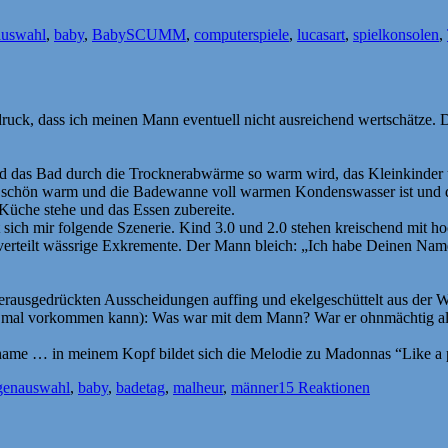
chlagwörter
auswahl
,
baby
,
BabySCUMM
,
computerspiele
,
lucasart
,
spielkonsolen
,
indruck, dass ich meinen Mann eventuell nicht ausreichend wertschätze. 
s Bad durch die Trocknerabwärme so warm wird, das Kleinkinder und 
Luft schön warm und die Badewanne voll warmen Kondenswasser ist und
 Küche stehe und das Essen zubereite.
net sich mir folgende Szenerie. Kind 3.0 und 2.0 stehen kreischend mi
teilt wässrige Exkremente. Der Mann bleich: „Ich habe Deinen Nam
herausgedrückten Ausscheidungen auffing und ekelgeschüttelt aus der 
 mal vorkommen kann): Was war mit dem Mann? War er ohnmächtig als s
name … in meinem Kopf bildet sich die Melodie zu Madonnas “Like a 
Schlagwörter
gen
auswahl
,
baby
,
badetag
,
malheur
,
männer
15 Reaktionen