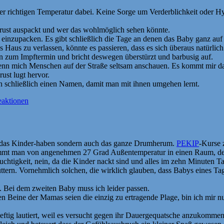
der richtigen Temperatur dabei. Keine Sorge um Verderblichkeit oder Hy
rust auspackt und wer das wohlmöglich sehen könnte.
 einzupacken. Es gibt schließlich die Tage an denen das Baby ganz auf 
us zu verlassen, könnte es passieren, dass es sich überaus natürlich 
n zum Impftermin und bricht deswegen überstürzt und barbusig auf.
nn mich Menschen auf der Straße seltsam anschauen. Es kommt mir dabei 
ust lugt hervor.
 schließlich einen Namen, damit man mit ihnen umgehen lernt.
eaktionen
ur das Kinder-haben sondern auch das ganze Drumherum.
PEKIP
-Kurse 
 man von angenehmen 27 Grad Außentemperatur in einen Raum, der gef
chtigkeit, nein, da die Kinder nackt sind und alles im zehn Minuten Tak
üttern. Vornehmlich solchen, die wirklich glauben, dass Babys eines 
. Bei dem zweiten Baby muss ich leider passen.
n Beine der Mamas seien die einzig zu ertragende Plage, bin ich mir n
s zu heftig lautiert, weil es versucht gegen ihr Dauergequatsche