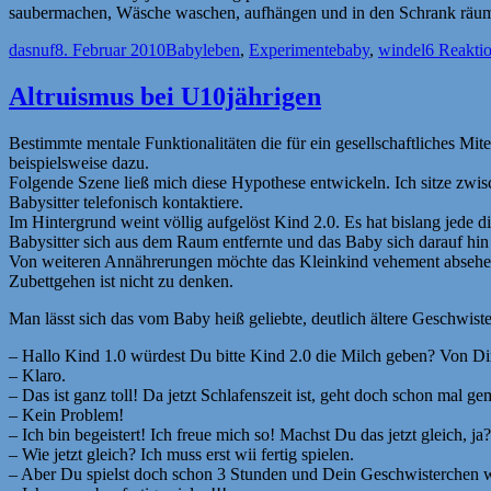
saubermachen, Wäsche waschen, aufhängen und in den Schrank räu
Autor
Veröffentlicht
Kategorien
Schlagwörter
dasnuf
8. Februar 2010
Babyleben
,
Experimente
baby
,
windel
6 Reakti
am
Altruismus bei U10jährigen
Bestimmte mentale Funktionalitäten die für ein gesellschaftliches Mi
beispielsweise dazu.
Folgende Szene ließ mich diese Hypothese entwickeln. Ich sitze zwi
Babysitter telefonisch kontaktiere.
Im Hintergrund weint völlig aufgelöst Kind 2.0. Es hat bislang jede 
Babysitter sich aus dem Raum entfernte und das Baby sich darauf hin
Von weiteren Annährerungen möchte das Kleinkind vehement absehen.
Zubettgehen ist nicht zu denken.
Man lässt sich das vom Baby heiß geliebte, deutlich ältere Geschwist
– Hallo Kind 1.0 würdest Du bitte Kind 2.0 die Milch geben? Von Dir
– Klaro.
– Das ist ganz toll! Da jetzt Schlafenszeit ist, geht doch schon mal g
– Kein Problem!
– Ich bin begeistert! Ich freue mich so! Machst Du das jetzt gleich, ja?
– Wie jetzt gleich? Ich muss erst wii fertig spielen.
– Aber Du spielst doch schon 3 Stunden und Dein Geschwisterchen w