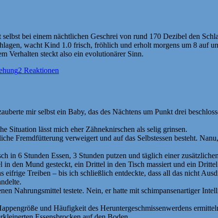
t selbst bei einem nächtlichen Geschrei von rund 170 Dezibel den Schl
lagen, wacht Kind 1.0 frisch, fröhlich und erholt morgens um 8 auf un
m Verhalten steckt also ein evolutionärer Sinn.
iehung
2 Reaktionen
auberte mir selbst ein Baby, das des Nächtens um Punkt drei beschlosse
 Situation lässt mich eher Zähneknirschen als selig grinsen.
liche Fremdfütterung verweigert und auf das Selbstessen besteht. Nanu
isch in 6 Stunden Essen, 3 Stunden putzen und täglich einer zusätzlic
 in den Mund gesteckt, ein Drittel in den Tisch massiert und ein Dritt
ifrige Treiben – bis ich schließlich entdeckte, dass all das nicht Aus
ndelte.
edenen Nahrungsmittel testete. Nein, er hatte mit schimpansenartiger In
n Happengröße und Häufigkeit des Heruntergeschmissenwerdens ermittel
erkleinerten Essensbrocken auf den Boden.