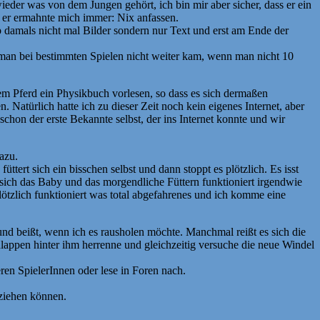
wieder was von dem Jungen gehört, ich bin mir aber sicher, dass er ein
d er ermahnte mich immer: Nix anfassen.
ab damals nicht mal Bilder sondern nur Text und erst am Ende der
nd man bei bestimmten Spielen nicht weiter kam, wenn man nicht 10
em Pferd ein Physikbuch vorlesen, so dass es sich dermaßen
Natürlich hatte ich zu dieser Zeit noch kein eigenes Internet, aber
chon der erste Bekannte selbst, der ins Internet konnte und wir
azu.
ttert sich ein bisschen selbst und dann stoppt es plötzlich. Es isst
 sich das Baby und das morgendliche Füttern funktioniert irgendwie
tzlich funktioniert was total abgefahrenes und ich komme eine
nd beißt, wenn ich es rausholen möchte. Manchmal reißt es sich die
appen hinter ihm herrenne und gleichzeitig versuche die neue Windel
eren SpielerInnen oder lese in Foren nach.
fziehen können.