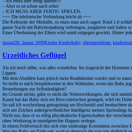
– Ich muss aber fertig spielen!!!
– Aber es ist schon nach zehn!
– ICH MUSS ABER FERTIG SPIELEN.
~~~ Die telefonische Verbindung bricht ab ~~~
Die Kehrseite der Medaille, so muss man auch sagen: Kind 1.0 schläf
ganze Nacht mit Babybespaßung verbringen, jonglieren und Saltos sch
Einer Überlastung der Eltern wird somit entgegen gewirkt. Hinter jede
Autor
Veröffentlicht
Kategorien
Schlagwörter
dasnuf
20. Januar 2009
Kinder Kinder
baby
,
elternprobleme
,
kindererz
am
Urzeitliches Geflügel
Als ich noch stillte, war alles wunderbar. Im Angesicht der Hormone z
Lippen.
Mit dem Abstillen kam jedoch mein Realitätssinn wieder und so manche
So treibt es mich beispielsweise in den Wahnsinn, wenn das Baby jeg
Bestrebungen zur Selbständigkeit?
Im Grunde nichts, gäbe es nicht die Nebenwirkungen, die sich statist
Kaum hat das Baby sich ein Broccoliröschen geangelt, wird ein Drittel
So saß ich wochenlang griesgrämig am Hochstuhl und beobachtete das e
sich um Zeichen außergewöhnlicher Intelligenz meines Sprösslings ha
Nicht nur, dass er so eifrig physikalische Eigenschaften der verschi
ohne Werkzeug in mundgerechte Happen zerlegte.
In einem Feldversuch lies sich eine eindeutige Korrelation zwische
War das Baby am Ende satt, warf es dennoch die von mir akribisch z