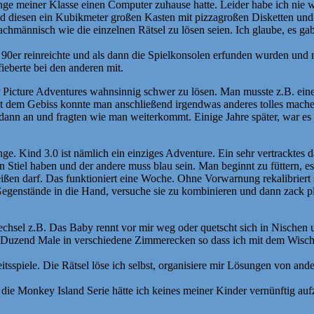
 Junge meiner Klasse einen Computer zuhause hatte. Leider habe ich nie 
und diesen ein Kubikmeter großen Kasten mit pizzagroßen Disketten un
fachmännisch wie die einzelnen Rätsel zu lösen seien. Ich glaube, es g
 die 90er reinreichte und als dann die Spielkonsolen erfunden wurden u
ieberte bei den anderen mit.
r Picture Adventures wahnsinnig schwer zu lösen. Man musste z.B. ein
it dem Gebiss konnte man anschließend irgendwas anderes tolles machen. 
dann an und fragten wie man weiterkommt. Einige Jahre später, war es s
e. Kind 3.0 ist nämlich ein einziges Adventure. Ein sehr vertracktes d
 Stiel haben und der andere muss blau sein. Man beginnt zu füttern, es fü
eißen darf. Das funktioniert eine Woche. Ohne Vorwarnung rekalibriert
genstände in die Hand, versuche sie zu kombinieren und dann zack plö
chsel z.B. Das Baby rennt vor mir weg oder quetscht sich in Nischen u
 Duzend Male in verschiedene Zimmerecken so dass ich mit dem Wischl
itsspiele. Die Rätsel löse ich selbst, organisiere mir Lösungen von and
 die Monkey Island Serie hätte ich keines meiner Kinder vernünftig au