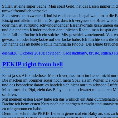
Stillen ist eine super Sache. Man spart Geld, hat das Essen immer in 
umweltfreundlich verpackt.
Spätestens beim zweiten Kind ist es einem auch egal wann man die B
Einzig und allein macht mir Sorge, dass ich vergesse die Brust wieder
oder man ist aufgrund schwindendender Essensvorräte gezwungen das Ha
und die anderen Kinder machen den üblichen Radau, man ist spät dra
Jedenfalls befürchte ich ein solches Missgeschick zunehmend. V.a. we
gewaschen oder Babykotze auf der Jacke habe. Ich fürchte stets die Br
Ich nenne das ab heute Papilla mammaria Phobie. Die Dinge brauchen
Autor
Veröffentlicht
Kategorien
Schlagwörter
dasnuf
26. Oktober 2010
Babyleben
,
Großstadt
baby
,
brüste
,
stillen
3 R
am
PEKIP right from hell
Es ist ja so: Als kinderloser Mensch verpasst man im Leben nicht n
Die machen im Sommer sogar noch mehr Spaß als im Winter. Da kommt
und das besondere daran: es handelt sich nicht nur um schnöde Luftfeu
Man atmet also Pipi, zieht das Baby aus und schwatzt mit anderen M
schlafen.
Mit meinem ersten Baby habe ich das wirklich ein Jahr durchgehalten
Dachte ich beim ersten Kurs noch die haarigen Achseln und unrasierte
zu mir genommen habe.
Denn hier schreit die PEKIP-Leiterin gerne mal ein Baby an, da