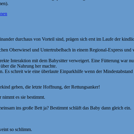
men).
onen
teinander durchaus von Vorteil sind, prägen sich erst im Laufe der kin
schen Oberwiesel und Untertrubelbach in einem Regional-Express und w
direkte Interaktion mit dem Babysitter verweigert. Eine Fütterung war 
 über die Nahrung her machte.
 Es schreit wie eine überlaute Einparkhilfe wenn der Mindestabstand 
erkind geben, die letzte Hoffnung, der Rettungsanker!
 nimmt es sie bestimmt.
emeinsam ins große Bett ja? Bestimmt schläft das Baby dann gleich ein.
eint so schlimm.