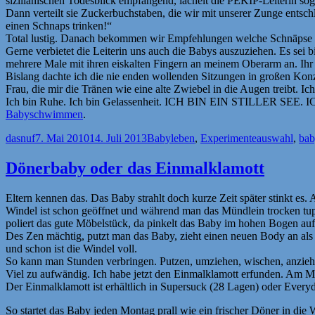
sizilianischen Todesblick empfangend, lächelt die PEKIP-Leiterin sog
Dann verteilt sie Zuckerbuchstaben, die wir mit unserer Zunge entsch
einen Schnaps trinken!“
Total lustig. Danach bekommen wir Empfehlungen welche Schnäpse s
Gerne verbietet die Leiterin uns auch die Babys auszuziehen. Es sei bi
mehrere Male mit ihren eiskalten Fingern an meinem Oberarm an. Ihr
Bislang dachte ich die nie enden wollenden Sitzungen in großen Kon
Frau, die mir die Tränen wie eine alte Zwiebel in die Augen treibt. I
Ich bin Ruhe. Ich bin Gelassenheit. ICH BIN EIN STILLER 
Babyschwimmen
.
Autor
Veröffentlicht
Kategorien
Schlagwörter
dasnuf
7. Mai 2010
14. Juli 2013
Babyleben
,
Experimente
auswahl
,
bab
am
Dönerbaby oder das Einmalklamott
Eltern kennen das. Das Baby strahlt doch kurze Zeit später stinkt 
Windel ist schon geöffnet und während man das Mündlein trocken tup
poliert das gute Möbelstück, da pinkelt das Baby im hohen Bogen aufs 
Des Zen mächtig, putzt man das Baby, zieht einen neuen Body an als
und schon ist die Windel voll.
So kann man Stunden verbringen. Putzen, umziehen, wischen, anziehe
Viel zu aufwändig. Ich habe jetzt den Einmalklamott erfunden. Am M
Der Einmalklamott ist erhältlich in Supersuck (28 Lagen) oder Everyda
So startet das Baby jeden Montag prall wie ein frischer Döner in di