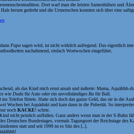
Höhlenmenschentradition. Dort warf man die letzten Samenhülsen und Äh
er Hals herum gedreht und die Urmenschen konnten sich über eine safti
nen
 dann
Papa
sagen wird, ist nicht wirklich aufregend. Das eigentlich int
Fastfoodketten nachahmend, einfach Wortwochen eingeführt.
schend, als das Kind mich ernst ansah und äußerte: Mama, Aquähhh-du
les wie
Dudu
für Auto oder ein unvollständiges
Ba
für Ball.
t
ins Telefon flötete. Hatte sich doch das ganze Geld, das sie in die Aus
i Wochen bei Aquädukt und kam dann in die Pubertät. So interpretiere
 nur noch
KACKE
! schrie.
ind nicht peinlich auffallen. Ganz anders wenn man in der S-Bahn fäh
des Deutschen Bundestages, vormals Tagungsort der Reichstage des Kai
nten statt und seit 1999 ist es Sitz des [..].
ääähhh!