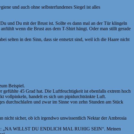
giene und auch ohne selbsterfundenes Siegel ist alles
Du und Du mit der Brust ist. Sollte es dann mal an der Tür klingeln
anfühlt wenn die Brust aus dem T-Shirt hängt. Oder man stillt gerade
selten in den Sinn, dass sie entsetzt sind, weil ich die Haare nicht
zum Beispiel.
ühlte 45 Grad hat. Die Luftfeuchtigkeit ist ebenfalls extrem hoch
t vollpinkeln, handelt es sich um pipidurchtränkte Luft.
Tages durchschlafen und zwar im Sinne von zehn Stunden am Stück
un nicht sicher, ob ich irgendwo unwissentlich Nektar der Ambrosia
 anzukommen: „NA WILLST DU ENDLICH MAL RUHIG SEIN“. Meinen