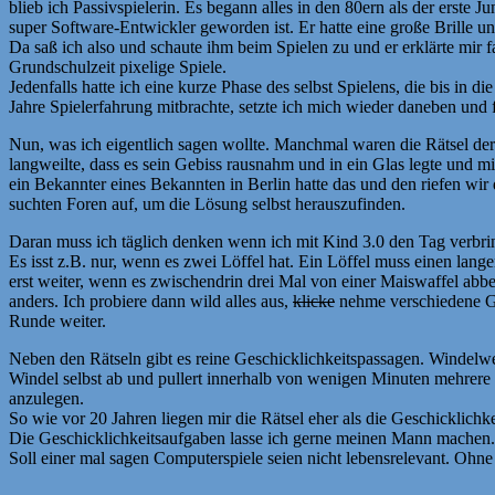
blieb ich Passivspielerin. Es begann alles in den 80ern als der erste
super Software-Entwickler geworden ist. Er hatte eine große Brille 
Da saß ich also und schaute ihm beim Spielen zu und er erklärte mir 
Grundschulzeit pixelige Spiele.
Jedenfalls hatte ich eine kurze Phase des selbst Spielens, die bis in
Jahre Spielerfahrung mitbrachte, setzte ich mich wieder daneben und f
Nun, was ich eigentlich sagen wollte. Manchmal waren die Rätsel de
langweilte, dass es sein Gebiss rausnahm und in ein Glas legte und m
ein Bekannter eines Bekannten in Berlin hatte das und den riefen wir 
suchten Foren auf, um die Lösung selbst herauszufinden.
Daran muss ich täglich denken wenn ich mit Kind 3.0 den Tag verbring
Es isst z.B. nur, wenn es zwei Löffel hat. Ein Löffel muss einen langen
erst weiter, wenn es zwischendrin drei Mal von einer Maiswaffel abb
anders. Ich probiere dann wild alles aus,
klicke
nehme verschiedene Ge
Runde weiter.
Neben den Rätseln gibt es reine Geschicklichkeitspassagen. Windelwe
Windel selbst ab und pullert innerhalb von wenigen Minuten mehrere
anzulegen.
So wie vor 20 Jahren liegen mir die Rätsel eher als die Geschicklichke
Die Geschicklichkeitsaufgaben lasse ich gerne meinen Mann machen.
Soll einer mal sagen Computerspiele seien nicht lebensrelevant. Ohne