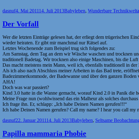
Autor
Veröffentlicht
Kategorien
S
dasnuf
4. Mai 2011
14. Juli 2013
Babyleben
,
Wunderbare Technikwelt
am
Der Vorfall
Wer die letzten Einträge gelesen hat, der erliegt dem trügerischen E
wieder heiraten. Er gibt mir manchmal nur Rätsel auf.
Letztes Wochenende zum Beispiel trug sich folgendes zu:
Am Samstag, dem Tag an dem wir Wäsche waschen und trocknen und da
traditionell Badetag. Wir trocknen also einige Maschinen, bis die 
Das macht meistens mein Mann, weil ich, ebenfalls traditionell in der
Als ich also nach Abschluss meiner Arbeiten in das Bad trete, eröff
Badezimmerkommode, der Badewanne und über den ganzen Boden ver
AHA!
Doch was war passiert?
Kind 3.0 hatte in die Wanne gemacht, worauf Kind 2.0 in Panik die 
Meine Frage nun (wohlwissend das ein Malheur als solches durchaus
Ich frage ihn. Er, schlapp: „Ich habe Deinen Namen gerufen!!!“
Ich habe Deinen Namen gerufen? Call my name? I hear you call my 
Autor
Veröffentlicht
Kategorien
dasnuf
22. Januar 2011
14. Juli 2013
Babyleben
,
Seltsame Beobachtun
am
Papilla mammaria Phobie