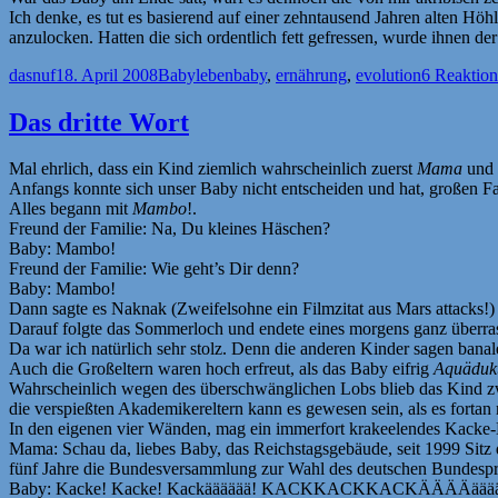
Ich denke, es tut es basierend auf einer zehntausend Jahren alten 
anzulocken. Hatten die sich ordentlich fett gefressen, wurde ihnen d
Autor
Veröffentlicht
Kategorien
Schlagwörter
dasnuf
18. April 2008
Babyleben
baby
,
ernährung
,
evolution
6 Reaktio
am
Das dritte Wort
Mal ehrlich, dass ein Kind ziemlich wahrscheinlich zuerst
Mama
und
Anfangs konnte sich unser Baby nicht entscheiden und hat, großen 
Alles begann mit
Mambo
!.
Freund der Familie: Na, Du kleines Häschen?
Baby: Mambo!
Freund der Familie: Wie geht’s Dir denn?
Baby: Mambo!
Dann sagte es Naknak (Zweifelsohne ein Filmzitat aus Mars attacks!)
Darauf folgte das Sommerloch und endete eines morgens ganz überra
Da war ich natürlich sehr stolz. Denn die anderen Kinder sagen bana
Auch die Großeltern waren hoch erfreut, als das Baby eifrig
Aquäduk
Wahrscheinlich wegen des überschwänglichen Lobs blieb das Kind zwe
die verspießten Akademikereltern kann es gewesen sein, als es fortan
In den eigenen vier Wänden, mag ein immerfort krakeelendes Kacke-K
Mama: Schau da, liebes Baby, das Reichstagsgebäude, seit 1999 Sitz 
fünf Jahre die Bundesversammlung zur Wahl des deutschen Bundespräside
Baby: Kacke! Kacke! Kackääääää! KACKKACKKACKÄÄÄÄääää