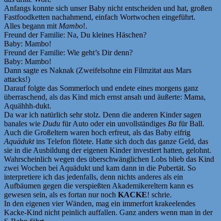
Anfangs konnte sich unser Baby nicht entscheiden und hat, großen
Fastfoodketten nachahmend, einfach Wortwochen eingeführt.
Alles begann mit
Mambo
!.
Freund der Familie: Na, Du kleines Häschen?
Baby: Mambo!
Freund der Familie: Wie geht’s Dir denn?
Baby: Mambo!
Dann sagte es Naknak (Zweifelsohne ein Filmzitat aus Mars
attacks!)
Darauf folgte das Sommerloch und endete eines morgens ganz
überraschend, als das Kind mich ernst ansah und äußerte: Mama,
Aquähhh-dukt.
Da war ich natürlich sehr stolz. Denn die anderen Kinder sagen
banales wie
Dudu
für Auto oder ein unvollständiges
Ba
für Ball.
Auch die Großeltern waren hoch erfreut, als das Baby eifrig
Aquädukt
ins Telefon flötete. Hatte sich doch das ganze Geld, das
sie in die Ausbildung der eigenen Kinder investiert hatten, gelohnt.
Wahrscheinlich wegen des überschwänglichen Lobs blieb das Kind
zwei Wochen bei Aquädukt und kam dann in die Pubertät. So
interpretiere ich das jedenfalls, denn nichts anderes als ein
Aufbäumen gegen die verspießten Akademikereltern kann es
gewesen sein, als es fortan nur noch
KACKE
! schrie.
In den eigenen vier Wänden, mag ein immerfort krakeelendes
Kacke-Kind nicht peinlich auffallen. Ganz anders wenn man in der