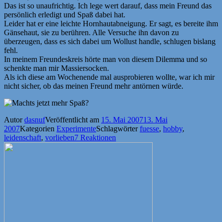
Das ist so unaufrichtig. Ich lege wert darauf, dass mein Freund das
persönlich erledigt und Spaß dabei hat.
Leider hat er eine leichte Hornhautabneigung. Er sagt, es bereite ihm
Gänsehaut, sie zu berühren. Alle Versuche ihn davon zu
überzeugen, dass es sich dabei um Wollust handle, schlugen bislang
fehl.
In meinem Freundeskreis hörte man von diesem Dilemma und so
schenkte man mir Massiersocken.
Als ich diese am Wochenende mal ausprobieren wollte, war ich mir
nicht sicher, ob das meinen Freund mehr antörnen würde.
Autor
dasnuf
Veröffentlicht am
15. Mai 2007
13. Mai
2007
Kategorien
Experimente
Schlagwörter
fuesse
,
hobby
,
leidenschaft
,
vorlieben
7 Reaktionen