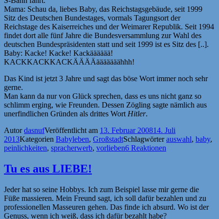
S-Bahn fährt.
Mama: Schau da, liebes Baby, das Reichstagsgebäude, seit 1999
Sitz des Deutschen Bundestages, vormals Tagungsort der
Reichstage des Kaiserreiches und der Weimarer Republik. Seit 1994
findet dort alle fünf Jahre die Bundesversammlung zur Wahl des
deutschen Bundespräsidenten statt und seit 1999 ist es Sitz des [..].
Baby: Kacke! Kacke! Kackääääää!
KACKKACKKACKÄÄÄÄääääääähhh!
Das Kind ist jetzt 3 Jahre und sagt das böse Wort immer noch sehr
gerne.
Man kann da nur von Glück sprechen, dass es uns nicht ganz so
schlimm erging, wie Freunden. Dessen Zögling sagte nämlich aus
unerfindlichen Gründen als drittes Wort
Hitler
.
Autor
dasnuf
Veröffentlicht am
13. Februar 2008
14. Juli
2013
Kategorien
Babyleben
,
Großstadt
Schlagwörter
auswahl
,
baby
,
peinlichkeiten
,
spracherwerb
,
vorlieben
6 Reaktionen
Tu es aus LIEBE!
Jeder hat so seine Hobbys. Ich zum Beispiel lasse mir gerne die
Füße massieren. Mein Freund sagt, ich soll dafür bezahlen und zu
professionellen Masseuren gehen. Das finde ich absurd. Wo ist der
Genuss, wenn ich weiß, dass ich dafür bezahlt habe?