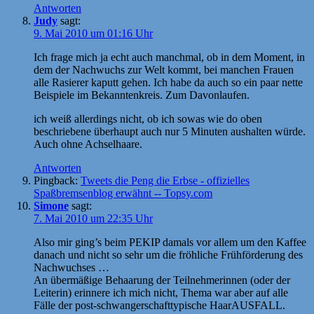
Antworten
Judy
sagt:
9. Mai 2010 um 01:16 Uhr
Ich frage mich ja echt auch manchmal, ob in dem Moment, in
dem der Nachwuchs zur Welt kommt, bei manchen Frauen
alle Rasierer kaputt gehen. Ich habe da auch so ein paar nette
Beispiele im Bekanntenkreis. Zum Davonlaufen.
ich weiß allerdings nicht, ob ich sowas wie do oben
beschriebene überhaupt auch nur 5 Minuten aushalten würde.
Auch ohne Achselhaare.
Antworten
Pingback:
Tweets die Peng die Erbse - offizielles
Spaßbremsenblog erwähnt -- Topsy.com
Simone
sagt:
7. Mai 2010 um 22:35 Uhr
Also mir ging’s beim PEKIP damals vor allem um den Kaffee
danach und nicht so sehr um die fröhliche Frühförderung des
Nachwuchses …
An übermäßige Behaarung der Teilnehmerinnen (oder der
Leiterin) erinnere ich mich nicht, Thema war aber auf alle
Fälle der post-schwangerschafttypische HaarAUSFALL.