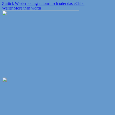
Beitragsnavigation
Vorheriger
Zurück
Wiederholung automatisch oder das eChild
Nächster
Beitrag:
Weiter
More than words
Beitrag: