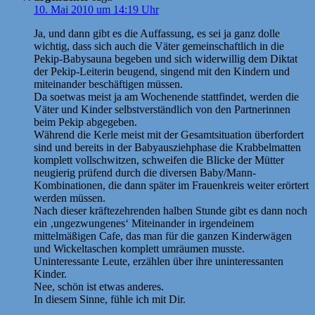
10. Mai 2010 um 14:19 Uhr
Ja, und dann gibt es die Auffassung, es sei ja ganz dolle
wichtig, dass sich auch die Väter gemeinschaftlich in die
Pekip-Babysauna begeben und sich widerwillig dem Diktat
der Pekip-Leiterin beugend, singend mit den Kindern und
miteinander beschäftigen müssen.
Da soetwas meist ja am Wochenende stattfindet, werden die
Väter und Kinder selbstverständlich von den Partnerinnen
beim Pekip abgegeben.
Während die Kerle meist mit der Gesamtsituation überfordert
sind und bereits in der Babyausziehphase die Krabbelmatten
komplett vollschwitzen, schweifen die Blicke der Mütter
neugierig prüfend durch die diversen Baby/Mann-
Kombinationen, die dann später im Frauenkreis weiter erörtert
werden müssen.
Nach dieser kräftezehrenden halben Stunde gibt es dann noch
ein ‚ungezwungenes‘ Miteinander in irgendeinem
mittelmäßigen Cafe, das man für die ganzen Kinderwägen
und Wickeltaschen komplett umräumen musste.
Uninteressante Leute, erzählen über ihre uninteressanten
Kinder.
Nee, schön ist etwas anderes.
In diesem Sinne, fühle ich mit Dir.