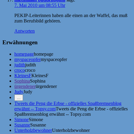
7. Mai 2010 um 08:55 Uhr
PEKIP-Leiterinnen haben alle einen an der Waffel, das muß
zum Berufsbild gehören.
Antworten
Erwähnungen
homepage
homepage
myspaceopfer
myspaceopfer
judith
judith
croco
croco
KleinesF
KleinesF
Sophina
Sophina
ürgendener
ürgendener
Judy
Judy
Mehr
…
Erwähnungen
Tweets die Peng die Erbse - offizielles Spaßbremsenblog
zeigen
erwähnt -- Topsy.com
Tweets die Peng die Erbse - offizielles
Spaßbremsenblog erwähnt -- Topsy.com
Simone
Simone
Susanne
Susanne
Unterholzbewohner
Unterholzbewohner