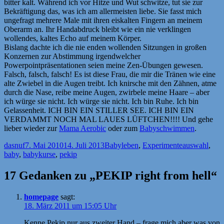
bitter kalt. Während ich vor Hitze und Wut schwitze, tut sie zur
Bekräftigung das, was ich am allermeisten liebe. Sie fasst mich
ungefragt mehrere Male mit ihren eiskalten Fingern an meinem
Oberarm an. Ihr Handabdruck bleibt wie ein nie verklingen
wollendes, kaltes Echo auf meinem Körper.
Bislang dachte ich die nie enden wollenden Sitzungen in großen
Konzernen zur Abstimmung irgendwelcher
Powerpointpräsentationen seien meine Zen-Übungen gewesen.
Falsch, falsch, falsch! Es ist diese Frau, die mir die Tränen wie eine
alte Zwiebel in die Augen treibt. Ich knirsche mit den Zähnen, atme
durch die Nase, reibe meine Augen, zwirbele meine Haare – aber
ich würge sie nicht. Ich würge sie nicht. Ich bin Ruhe. Ich bin
Gelassenheit. ICH BIN EIN STILLER SEE. ICH BIN EIN
VERDAMMT NOCH MAL LAUES LÜFTCHEN!!!! Und gehe
lieber wieder zur
Mama Aerobic
oder zum
Babyschwimmen
.
Autor
Veröffentlicht
Kategorien
Schlagwörter
dasnuf
7. Mai 2010
14. Juli 2013
Babyleben
,
Experimente
auswahl
,
am
baby
,
babykurse
,
pekip
17 Gedanken zu „PEKIP right from hell“
homepage
sagt:
18. März 2011 um 15:05 Uhr
Kenne Pekip nur aus zweiter Hand – frage mich aber was von