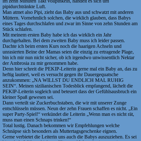
im zehn Minuten Takt vollpinkeln, handelt es sich um
pipidurchtränkte Luft.
Man atmet also Pipi, zieht das Baby aus und schwatzt mit anderen
Müttern. Vornehmlich solchen, die wirklich glauben, dass Babys
eines Tages durchschlafen und zwar im Sinne von zehn Stunden am
Stück schlafen.
Mit meinem ersten Baby habe ich das wirklich ein Jahr
durchgehalten. Bei dem zweiten Baby muss ich leider passen.
Dachte ich beim ersten Kurs noch die haarigen Achseln und
unrasierten Beine der Mamas seien die einzig zu ertragende Plage,
bin ich mir nun nicht sicher, ob ich irgendwo unwissentlich Nektar
der Ambrosia zu mir genommen habe.
Denn hier schreit die PEKIP-Leiterin gerne mal ein Baby an, das zu
heftig lautiert, weil es versucht gegen ihr Dauergequatsche
anzukommen: „NA WILLST DU ENDLICH MAL RUHIG
SEIN“. Meinen sizilianischen Todesblick empfangend, lächelt die
PEKIP-Leiterin sogleich und beteuert dass der Gefühlsausbruch ein
kleiner Spaß gewesen sei.
Dann verteilt sie Zuckerbuchstaben, die wir mit unserer Zunge
entschlüsseln müssen. Neun der zehn Frauen schaffen es nicht. „Ein
super Party-Spiel!“ verkündet die Leiterin „Wenn man es nicht rät,
muss man einen Schnaps trinken!“
Total lustig. Danach bekommen wir Empfehlungen welche
Schnäpse sich besonders als Muttertagsgeschenke eignen.
Gerne verbietet die Leiterin uns auch die Babys auszuziehen. Es sei