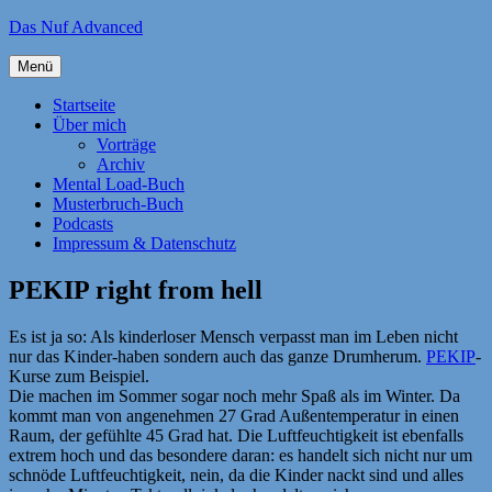
Zum
Das Nuf Advanced
Inhalt
springen
Menü
Startseite
Über mich
Vorträge
Archiv
Mental Load-Buch
Musterbruch-Buch
Podcasts
Impressum & Datenschutz
PEKIP right from hell
Es ist ja so: Als kinderloser Mensch verpasst man im Leben nicht
nur das Kinder-haben sondern auch das ganze Drumherum.
PEKIP
-
Kurse zum Beispiel.
Die machen im Sommer sogar noch mehr Spaß als im Winter. Da
kommt man von angenehmen 27 Grad Außentemperatur in einen
Raum, der gefühlte 45 Grad hat. Die Luftfeuchtigkeit ist ebenfalls
extrem hoch und das besondere daran: es handelt sich nicht nur um
schnöde Luftfeuchtigkeit, nein, da die Kinder nackt sind und alles