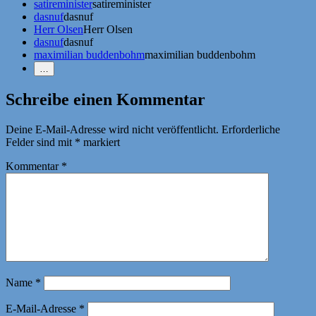
satireminister
satireminister
dasnuf
dasnuf
Herr Olsen
Herr Olsen
dasnuf
dasnuf
maximilian buddenbohm
maximilian buddenbohm
Weniger
…
Erwähnungen
zeigen
Schreibe einen Kommentar
Deine E-Mail-Adresse wird nicht veröffentlicht.
Erforderliche
Felder sind mit
*
markiert
Kommentar
*
Name
*
E-Mail-Adresse
*