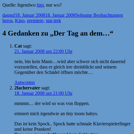
Quelle: Irgendwo
hier
, nur wo?
Autor
Veröffentlicht
Kategorien
Schla
dasnuf
18. Januar 2008
18. Januar 2008
Seltsame Beobachtungen
am
heros
,
Kino
,
premiere
,
star-trek
4 Gedanken zu „Der Tag an dem…“
Cat
sagt:
21. Januar 2008 um 22:00 Uhr
nein, bin kein Mann…wird aber schwer sich nicht dauernd
vorzustellen, dass er gleich irre dreinblickt und seinem
Gegenüber den Schädel öffnen möchte…
Antworten
2fachervater
sagt:
18. Januar 2008 um 21:00 Uhr
mmmm… der wird so was von floppen.
erinnert mich irgendwie an tiny toons babys.
Das ist kein Spock.. Spock hatte schmale Klavierspielerfinger
und keine Pranken!