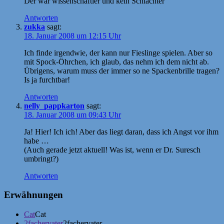
Der war wissenschaftler und kein Schlachter
Antworten
zukka
sagt:
18. Januar 2008 um 12:15 Uhr
Ich finde irgendwie, der kann nur Fieslinge spielen. Aber so
mit Spock-Öhrchen, ich glaub, das nehm ich dem nicht ab.
Übrigens, warum muss der immer so ne Spackenbrille tragen?
Is ja furchtbar!
Antworten
nelly_pappkarton
sagt:
18. Januar 2008 um 09:43 Uhr
Ja! Hier! Ich ich! Aber das liegt daran, dass ich Angst vor ihm
habe …
(Auch gerade jetzt aktuell! Was ist, wenn er Dr. Suresch
umbringt?)
Antworten
Erwähnungen
Cat
Cat
2fachervater
2fachervater