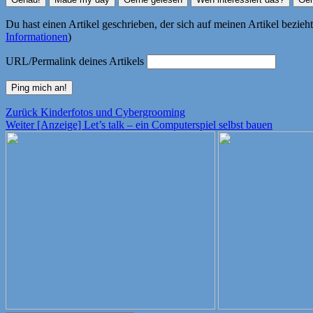
Du hast einen Artikel geschrieben, der sich auf meinen Artikel bezie
Informationen
)
URL/Permalink deines Artikels
Beitragsnavigation
Vorheriger
Zurück
Kinderfotos und Cybergrooming
Nächster
Beitrag:
Weiter
[Anzeige] Let’s talk – ein Computerspiel selbst bauen
Beitrag: