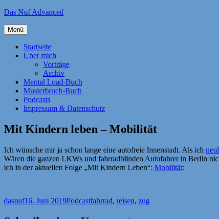
Zum
Das Nuf Advanced
Inhalt
springen
Menü
Startseite
Über mich
Vorträge
Archiv
Mental Load-Buch
Musterbruch-Buch
Podcasts
Impressum & Datenschutz
Mit Kindern leben – Mobilität
Ich wünsche mir ja schon lange eine autofreie Innenstadt. Als ich
neul
Wären die ganzen LKWs und fahrradblinden Autofahrer in Berlin nic
ich in der aktuellen Folge „Mit Kindern Leben“:
Mobilität
:
Autor
Veröffentlicht
Kategorien
Schlagwörter
dasnuf
16. Juni 2019
Podcast
fahrrad
,
reisen
,
zug
am