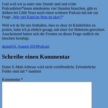
Und weil wir ja unter eine Stunde sind und echte
Podcasthörer*innen mindestens vier Stunden brauchen, gibt es
drüben bei Little Years noch einen weiteren Podcast mit mir zur
Frage „
Wie viel Kind im Netz ist okay?
“
Weil wir da für uns festhalten, dass es okay ist Kinderfotos zu
posten, habe ich ja ehrlich gesagt, mit einer Art Shitstorm gerechnet.
Anscheinend haben sich die Fronten zu dieser Frage endlich ein
bisschen beruhigt.
Autor
Veröffentlicht
Kategorien
dasnuf
16. August 2019
Podcast
am
Schreibe einen Kommentar
Deine E-Mail-Adresse wird nicht veröffentlicht.
Erforderliche
Felder sind mit
*
markiert
Kommentar
*