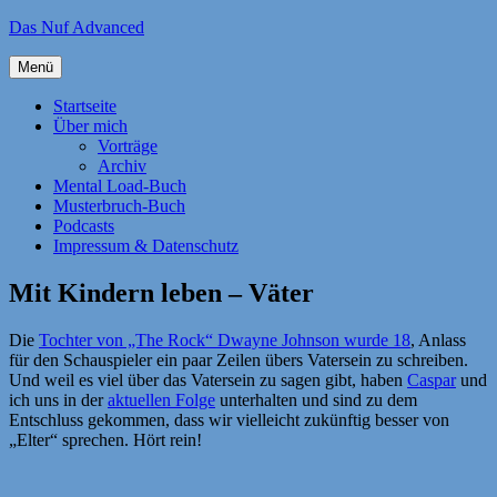
Zum
Das Nuf Advanced
Inhalt
springen
Menü
Startseite
Über mich
Vorträge
Archiv
Mental Load-Buch
Musterbruch-Buch
Podcasts
Impressum & Datenschutz
Mit Kindern leben – Väter
Die
Tochter von „The Rock“ Dwayne Johnson wurde 18
, Anlass
für den Schauspieler ein paar Zeilen übers Vatersein zu schreiben.
Und weil es viel über das Vatersein zu sagen gibt, haben
Caspar
und
ich uns in der
aktuellen Folge
unterhalten und sind zu dem
Entschluss gekommen, dass wir vielleicht zukünftig besser von
„Elter“ sprechen. Hört rein!