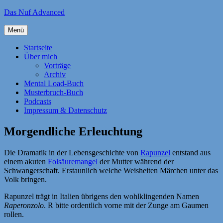
Zum
Das Nuf Advanced
Inhalt
springen
Menü
Startseite
Über mich
Vorträge
Archiv
Mental Load-Buch
Musterbruch-Buch
Podcasts
Impressum & Datenschutz
Morgendliche Erleuchtung
Die Dramatik in der Lebensgeschichte von
Rapunzel
entstand aus
einem akuten
Folsäuremangel
der Mutter während der
Schwangerschaft. Erstaunlich welche Weisheiten Märchen unter das
Volk bringen.
Rapunzel trägt in Italien übrigens den wohlklingenden Namen
Raperonzolo
. R bitte ordentlich vorne mit der Zunge am Gaumen
rollen.