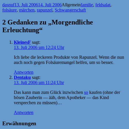
Autor
Veröffentlicht
Kategorien
Schlagwörter
dasnuf
13. Juli 2006
14. Juli 2006
Allgemein
familie
,
feldsalat
,
am
folsäure
,
märchen
,
rapunzel
,
Schwangerschaft
2 Gedanken zu „Morgendliche
Erleuchtung“
KleinesF
sagt:
13. Juli 2006 um 12:24 Uhr
Ich liebe die leckeren Produkte von Rapunzel. Wenn die nun
auch noch gegen Folsäuremangel helfen, um so besser.
Antworten
Dentaku
sagt:
13. Juli 2006 um 11:24 Uhr
Das kann man zum Glück inzwischen
so
kaufen (ohne der
bösen Zauberin — ääh, dem Apotheker — das Kind
versprechen zu müssen)…
Antworten
Erwähnungen