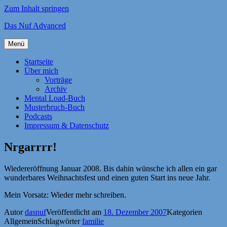
Zum Inhalt springen
Das Nuf Advanced
Menü
Startseite
Über mich
Vorträge
Archiv
Mental Load-Buch
Musterbruch-Buch
Podcasts
Impressum & Datenschutz
Nrgarrrr!
Wiedereröffnung Januar 2008. Bis dahin wünsche ich allen ein gar
wunderbares Weihnachtsfest und einen guten Start ins neue Jahr.
Mein Vorsatz: Wieder mehr schreiben.
Autor
dasnuf
Veröffentlicht am
18. Dezember 2007
Kategorien
Allgemein
Schlagwörter
familie