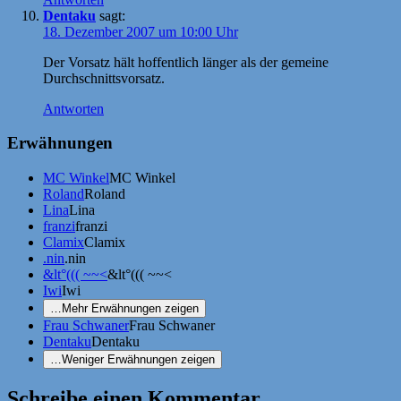
Dentaku
sagt:
18. Dezember 2007 um 10:00 Uhr
Der Vorsatz hält hoffentlich länger als der gemeine
Durchschnittsvorsatz.
Antworten
Erwähnungen
MC Winkel
MC Winkel
Roland
Roland
Lina
Lina
franzi
franzi
Clamix
Clamix
.nin
.nin
&lt°((( ~~<
&lt°((( ~~<
Iwi
Iwi
…
Mehr Erwähnungen zeigen
Frau Schwaner
Frau Schwaner
Dentaku
Dentaku
…
Weniger Erwähnungen zeigen
Schreibe einen Kommentar