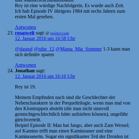
Rey ist eine würdige Nachfolgerin. Es wurde auch Zeit.
Ich hab Episode IV übrigens 1984 mit sechs Jahren zum
ersten Mal gesehen.
Antworten
rosaswelt
sagt:
@
twitter.com
12. Januar 2016 um 16:58 Uhr
@dasnuf
@nibe_12
@Mama_Mia_Sommer
1-3 kann man
sich definitiv sparen
Antworten
Jonathan
sagt:
12. Januar 2016 um 16:16 Uhr
Rey ist 19.
Meinem Empfinden nach sind die Geschlechter der
Nebencharaktere in der Prequeltrilogie, wenn man mal von
den Klontruppen absieht (die man nicht sinnvoll
gemischtgeschlechtlich hätte aufziehen können), ungefähr
gleichverteilt.
Beipiel Episode II: Man hat Jango, aber auch Zam Wessel;
auf Kamino trifft man einen Kaminoaner und eine
Kaminoanerin. Sogar ein signifikanter Teil der Droiden ist