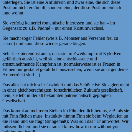
unterlegen. Sie ist eine Anführerin und zwar eine, die sich diese
Position nicht erkämpft, sondern eine, der diese Position einfach
inne wohnt.
Sie verfolgt keinerlei romantische Interessen und sie hat – im
Gegensatz zu z.B. Padmé – nur einen Kostümwechsel.
Sie macht sogar Fehler (wie z.B. Monster aus Versehen frei zu
lassen) und kann diese wieder gerade biegen.
Sehr faszinierend ist auch, dass sie im Zweikampf mit Kylo Ren
gefährlich aussieht, weil sie eine entschlossene und
ernstzunehmende Kämpferin ist (normalerweise ist es Frauen in
Filmen nur gestattet gefährlich auszusehen, wenn sie auf irgendeine
Art verrückt sind…).
Das alles hat mich sehr fasziniert und das Schöne ist: Sie agiert nicht
in einer gleichberechtigten, fortschrittlichen Zukunftsgesellschaft,
nein, sie lebt in der alt bekannten patriarchalisch geprägten
Gesellschaft.
Das kommt an mehreren Stellen im Film deutlich heraus, z.B. als sie
mit Finn fliehen muss. Instinktiv nimmt Finn sie beim Weglaufen an
die Hand und sie fragt (sinngemäß): Was soll das? Er antwortet: Wir
müssen fliehen! und sie darauf: I know how to run without you
holding my hand!