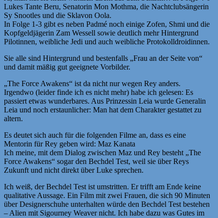
Lukes Tante Beru, Senatorin Mon Mothma, die Nachtclubsängerin
Sy Snootles und die Sklavon Oola.
In Folge 1-3 gibt es neben Padmé noch einige Zofen, Shmi und die
Kopfgeldjägerin Zam Wessell sowie deutlich mehr Hintergrund
Pilotinnen, weibliche Jedi und auch weibliche Protokolldroidinnen.
Sie alle sind Hintergrund und bestenfalls „Frau an der Seite von“
und damit mäßig gut geeignete Vorbilder.
„The Force Awakens“ ist da nicht nur wegen Rey anders.
Irgendwo (leider finde ich es nicht mehr) habe ich gelesen: Es
passiert etwas wunderbares. Aus Prinzessin Leia wurde Generalin
Leia und noch erstaunlicher: Man hat dem Charakter gestattet zu
altern.
Es deutet sich auch für die folgenden Filme an, dass es eine
Mentorin für Rey geben wird: Maz Kanata
Ich meine, mit dem Dialog zwischen Maz und Rey besteht „The
Force Awakens“ sogar den Bechdel Test, weil sie über Reys
Zukunft und nicht direkt über Luke sprechen.
Ich weiß, der Bechdel Test ist umstritten. Er trifft am Ende keine
qualitative Aussage. Ein Film mit zwei Frauen, die sich 90 Minuten
über Designerschuhe unterhalten würde den Bechdel Test bestehen
– Alien mit Sigourney Weaver nicht. Ich habe dazu was Gutes im