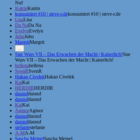
Nuf
Katrin
Katrin
konsumiert #10 | steve-r.de
konsumiert #10 | steve-r.de
Lisa
Lisa
Da Na
Da Na
Evelyn
Evelyn
Juhu
Juhu
Margrit
Margrit
Mehr
…
Erwähnungen
Star Wars VII – Das Erwachen der Macht | Kaiserlich!
Star
zeigen
Wars VII – Das Erwachen der Macht | Kaiserlich!
hellena
hellena
SvenR
SvenR
Hakan Civelek
Hakan Civelek
Kai
Kai
HERDIR
HERDIR
dasnuf
dasnuf
dasnuf
dasnuf
Kai
Kai
Aginor
Aginor
dasnuf
dasnuf
dasnuf
dasnuf
stefanie
stefanie
A-M
A-M
Sascha Meinel
Sascha Meinel