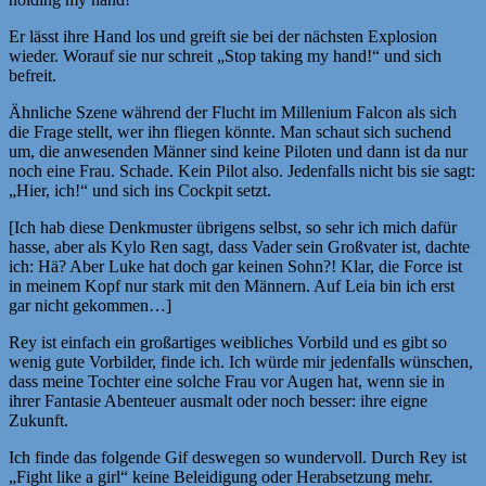
Er lässt ihre Hand los und greift sie bei der nächsten Explosion
wieder. Worauf sie nur schreit „Stop taking my hand!“ und sich
befreit.
Ähnliche Szene während der Flucht im Millenium Falcon als sich
die Frage stellt, wer ihn fliegen könnte. Man schaut sich suchend
um, die anwesenden Männer sind keine Piloten und dann ist da nur
noch eine Frau. Schade. Kein Pilot also. Jedenfalls nicht bis sie sagt:
„Hier, ich!“ und sich ins Cockpit setzt.
[Ich hab diese Denkmuster übrigens selbst, so sehr ich mich dafür
hasse, aber als Kylo Ren sagt, dass Vader sein Großvater ist, dachte
ich: Hä? Aber Luke hat doch gar keinen Sohn?! Klar, die Force ist
in meinem Kopf nur stark mit den Männern. Auf Leia bin ich erst
gar nicht gekommen…]
Rey ist einfach ein großartiges weibliches Vorbild und es gibt so
wenig gute Vorbilder, finde ich. Ich würde mir jedenfalls wünschen,
dass meine Tochter eine solche Frau vor Augen hat, wenn sie in
ihrer Fantasie Abenteuer ausmalt oder noch besser: ihre eigne
Zukunft.
Ich finde das folgende Gif deswegen so wundervoll. Durch Rey ist
„Fight like a girl“ keine Beleidigung oder Herabsetzung mehr.