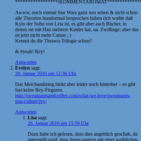
*****************/KOMMENTAROMAT**************
Awww, noch einmal Star Wars ganz neu sehen & nicht schon
alle Theorien hundertmal besprochen haben (ich wußte daß
Kylo der Sohn von Leia ist, es gibt aber auch Bücher, in
denen sie mit Han mehrere Kinder hat, ua. Zwillinge; aber das
ist jetzt nicht mehr Canon ; )
Kennst du die Thrawn-Trilogie schon?
& #yeah! Rey!
Antworten
Evelyn
sagt:
20. Januar 2016 um 12:36 Uhr
Das Merchandizing hinkt aber leider noch hinterher – es gibt
fast keine Rey-Firguren.
http://sweatpantsandcoffee.com/what-we-love/sweatpants-
pop-culture/rey/
Antworten
Lisa
sagt:
26. Januar 2016 um 15:59 Uhr
Dazu habe ich gelesen, dass dies angeblich geschah, da
unterstellt wird, dass Jungs ungern mit einer weiblichen