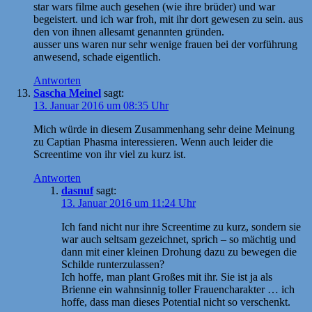
star wars filme auch gesehen (wie ihre brüder) und war
begeistert. und ich war froh, mit ihr dort gewesen zu sein. aus
den von ihnen allesamt genannten gründen.
ausser uns waren nur sehr wenige frauen bei der vorführung
anwesend, schade eigentlich.
Antworten
Sascha Meinel
sagt:
13. Januar 2016 um 08:35 Uhr
Mich würde in diesem Zusammenhang sehr deine Meinung
zu Captian Phasma interessieren. Wenn auch leider die
Screentime von ihr viel zu kurz ist.
Antworten
dasnuf
sagt:
13. Januar 2016 um 11:24 Uhr
Ich fand nicht nur ihre Screentime zu kurz, sondern sie
war auch seltsam gezeichnet, sprich – so mächtig und
dann mit einer kleinen Drohung dazu zu bewegen die
Schilde runterzulassen?
Ich hoffe, man plant Großes mit ihr. Sie ist ja als
Brienne ein wahnsinnig toller Frauencharakter … ich
hoffe, dass man dieses Potential nicht so verschenkt.