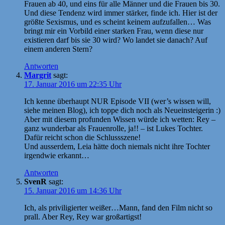
Frauen ab 40, und eins für alle Männer und die Frauen bis 30.
Und diese Tendenz wird immer stärker, finde ich. Hier ist der
größte Sexismus, und es scheint keinem aufzufallen… Was
bringt mir ein Vorbild einer starken Frau, wenn diese nur
existieren darf bis sie 30 wird? Wo landet sie danach? Auf
einem anderen Stern?
Antworten
Margrit
sagt:
17. Januar 2016 um 22:35 Uhr
Ich kenne überhaupt NUR Episode VII (wer’s wissen will,
siehe meinen Blog), ich toppe dich noch als Neueinsteigerin :)
Aber mit diesem profunden Wissen würde ich wetten: Rey –
ganz wunderbar als Frauenrolle, ja!! – ist Lukes Tochter.
Dafür reicht schon die Schlussszene!
Und ausserdem, Leia hätte doch niemals nicht ihre Tochter
irgendwie erkannt…
Antworten
SvenR
sagt:
15. Januar 2016 um 14:36 Uhr
Ich, als priviligierter weißer…Mann, fand den Film nicht so
prall. Aber Rey, Rey war großartigst!