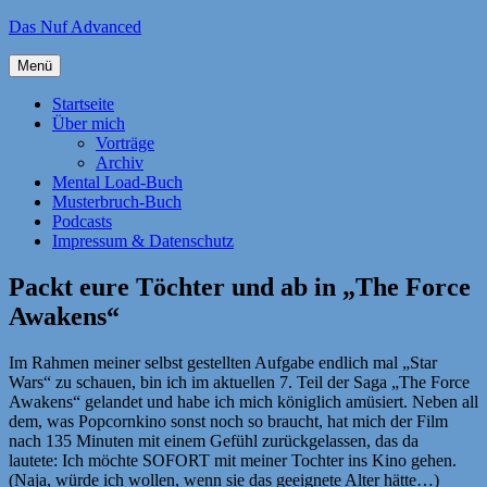
Zum
Das Nuf Advanced
Inhalt
springen
Menü
Startseite
Über mich
Vorträge
Archiv
Mental Load-Buch
Musterbruch-Buch
Podcasts
Impressum & Datenschutz
Packt eure Töchter und ab in „The Force
Awakens“
Im Rahmen meiner selbst gestellten Aufgabe endlich mal „Star
Wars“ zu schauen, bin ich im aktuellen 7. Teil der Saga „The Force
Awakens“ gelandet und habe ich mich königlich amüsiert. Neben all
dem, was Popcornkino sonst noch so braucht, hat mich der Film
nach 135 Minuten mit einem Gefühl zurückgelassen, das da
lautete: Ich möchte SOFORT mit meiner Tochter ins Kino gehen.
(Naja, würde ich wollen, wenn sie das geeignete Alter hätte…)