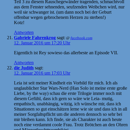
Teil 3 zu diesem Rauschegewänder tragenden, schmachtvoll
aus dem Fenster sehnenden, seufzenden Weibchen wird, nur
weil sie schwanger ist. (um dann noch bei der Geburt
offenbar wegen gebrochenem Herzen zu sterben!)
Kotz!
Antworten
Gabriele Fahrenkrog
sagt:
@
facebook.com
12. Januar 2016 um 17:20 Uhr
Eigentlich ist Rey sowieso das allerbeste an Episode VII.
Antworten
die Judith
sagt:
12. Januar 2016 um 17:03 Uhr
Leia ist seit meiner Kindheit ein Vorbild für mich. Ich als
unglaublicher Star Wars-Nerd (Han Solo ist meine erste große
Liebe, by the way) schau die erste Trilogie immer noch mit
diesem Gefühl, dass ich gern so wäre wie Leia- mutig,
empathisch, unabhängig, witzig, ich wünsche mir, dass ich
Situationen so gut einschätzen lerne wie sie und dass ich in all
meiner Sorgfaltspflicht um die anderen dennoch so sehr bei
mir bleiben kann. Ich finde, sie als Charakter ist auch heute
noch eine verdammt coole Frau. Trotz Brötchen an den Ohren
und Männerfeuchttraumbikini.