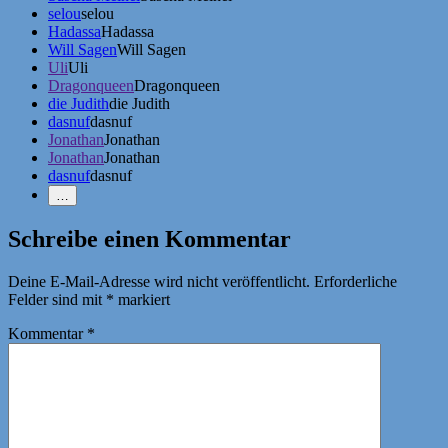
selou
selou
Hadassa
Hadassa
Will Sagen
Will Sagen
Uli
Uli
Dragonqueen
Dragonqueen
die Judith
die Judith
dasnuf
dasnuf
Jonathan
Jonathan
Jonathan
Jonathan
dasnuf
dasnuf
Weniger
…
Erwähnungen
zeigen
Schreibe einen Kommentar
Deine E-Mail-Adresse wird nicht veröffentlicht.
Erforderliche
Felder sind mit
*
markiert
Kommentar
*