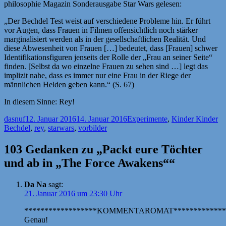
philosophie Magazin Sonderausgabe Star Wars gelesen:
„Der Bechdel Test weist auf verschiedene Probleme hin. Er führt
vor Augen, dass Frauen in Filmen offensichtlich noch stärker
marginalisiert werden als in der gesellschaftlichen Realität. Und
diese Abwesenheit von Frauen […] bedeutet, dass [Frauen] schwer
Identifikationsfiguren jenseits der Rolle der „Frau an seiner Seite“
finden. [Selbst da wo einzelne Frauen zu sehen sind …] legt das
implizit nahe, dass es immer nur eine Frau in der Riege der
männlichen Helden geben kann.“ (S. 67)
In diesem Sinne: Rey!
Autor
Veröffentlicht
Kategorien
Sc
dasnuf
12. Januar 2016
14. Januar 2016
Experimente
,
Kinder Kinder
am
Bechdel
,
rey
,
starwars
,
vorbilder
103 Gedanken zu „Packt eure Töchter
und ab in „The Force Awakens““
Da Na
sagt:
21. Januar 2016 um 23:30 Uhr
******************KOMMENTAROMAT*************
Genau!