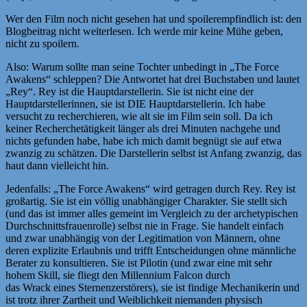
Wer den Film noch nicht gesehen hat und spoilerempfindlich ist: den
Blogbeitrag nicht weiterlesen. Ich werde mir keine Mühe geben,
nicht zu spoilern.
Also: Warum sollte man seine Tochter unbedingt in „The Force
Awakens“ schleppen? Die Antwortet hat drei Buchstaben und lautet
„Rey“. Rey ist die Hauptdarstellerin. Sie ist nicht eine der
Hauptdarstellerinnen, sie ist DIE Hauptdarstellerin. Ich habe
versucht zu recherchieren, wie alt sie im Film sein soll. Da ich
keiner Recherchetätigkeit länger als drei Minuten nachgehe und
nichts gefunden habe, habe ich mich damit begnügt sie auf etwa
zwanzig zu schätzen. Die Darstellerin selbst ist Anfang zwanzig, das
haut dann vielleicht hin.
Jedenfalls: „The Force Awakens“ wird getragen durch Rey. Rey ist
großartig. Sie ist ein völlig unabhängiger Charakter. Sie stellt sich
(und das ist immer alles gemeint im Vergleich zu der archetypischen
Durchschnittsfrauenrolle) selbst nie in Frage. Sie handelt einfach
und zwar unabhängig von der Legitimation von Männern, ohne
deren explizite Erlaubnis und trifft Entscheidungen ohne männliche
Berater zu konsultieren. Sie ist Pilotin (und zwar eine mit sehr
hohem Skill, sie fliegt den Millennium Falcon durch
das Wrack eines Sternenzerstörers), sie ist findige Mechanikerin und
ist trotz ihrer Zartheit und Weiblichkeit niemanden physisch