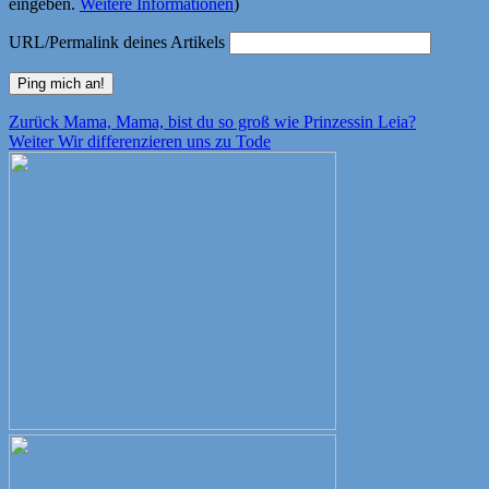
eingeben.
Weitere Informationen
)
URL/Permalink deines Artikels
Beitragsnavigation
Vorheriger
Zurück
Mama, Mama, bist du so groß wie Prinzessin Leia?
Nächster
Beitrag:
Weiter
Wir differenzieren uns zu Tode
Beitrag: