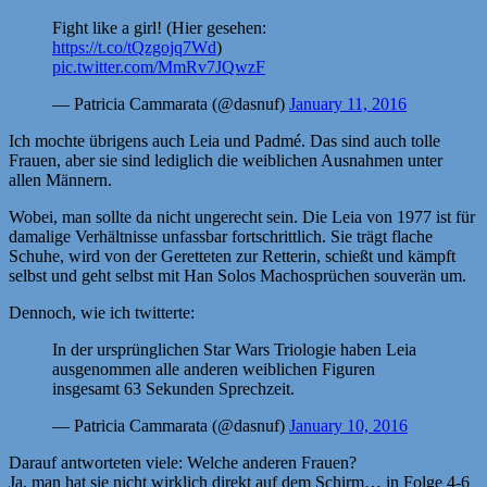
Fight like a girl! (Hier gesehen:
https://t.co/tQzgojq7Wd
)
pic.twitter.com/MmRv7JQwzF
— Patricia Cammarata (@dasnuf)
January 11, 2016
Ich mochte übrigens auch Leia und Padmé. Das sind auch tolle
Frauen, aber sie sind lediglich die weiblichen Ausnahmen unter
allen Männern.
Wobei, man sollte da nicht ungerecht sein. Die Leia von 1977 ist für
damalige Verhältnisse unfassbar fortschrittlich. Sie trägt flache
Schuhe, wird von der Geretteten zur Retterin, schießt und kämpft
selbst und geht selbst mit Han Solos Machosprüchen souverän um.
Dennoch, wie ich twitterte:
In der ursprünglichen Star Wars Triologie haben Leia
ausgenommen alle anderen weiblichen Figuren
insgesamt 63 Sekunden Sprechzeit.
— Patricia Cammarata (@dasnuf)
January 10, 2016
Darauf antworteten viele: Welche anderen Frauen?
Ja, man hat sie nicht wirklich direkt auf dem Schirm… in Folge 4-6