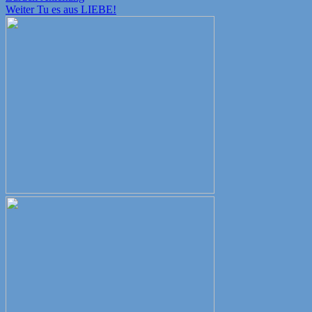
Nächster
Beitrag:
Weiter
Tu es aus LIEBE!
Beitrag: