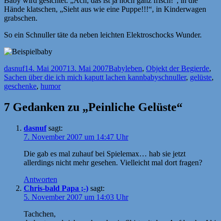
Baby wird gesichtet. „Ach, das ist ja noch ganz frisch!“, in die
Hände klatschen, „Sieht aus wie eine Puppe!!!“, in Kinderwagen
grabschen.
So ein Schnuller täte da neben leichten Elektroschocks Wunder.
Autor
Veröffentlicht
Kategorien
dasnuf
14. Mai 2007
13. Mai 2007
Babyleben
,
Objekt der Begierde
,
am
Schlagwörter
Sachen über die ich mich kaputt lachen kann
babyschnuller
,
gelüste
,
geschenke
,
humor
7 Gedanken zu „Peinliche Gelüste“
dasnuf
sagt:
7. November 2007 um 14:47 Uhr
Die gab es mal zuhauf bei Spielemax… hab sie jetzt
allerdings nicht mehr gesehen. Vielleicht mal dort fragen?
Antworten
Chris-bald Papa ;-)
sagt:
5. November 2007 um 14:03 Uhr
Tachchen,