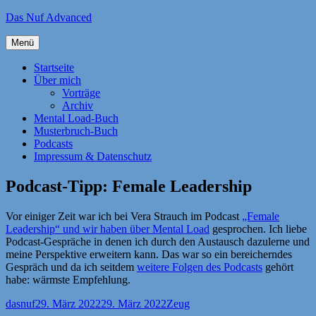
Zum
Das Nuf Advanced
Inhalt
springen
Menü
Startseite
Über mich
Vorträge
Archiv
Mental Load-Buch
Musterbruch-Buch
Podcasts
Impressum & Datenschutz
Podcast-Tipp: Female Leadership
Vor einiger Zeit war ich bei Vera Strauch im Podcast
„Female
Leadership“ und wir haben über Mental Load
gesprochen. Ich liebe
Podcast-Gespräche in denen ich durch den Austausch dazulerne und
meine Perspektive erweitern kann. Das war so ein bereicherndes
Gespräch und da ich seitdem
weitere Folgen des Podcasts
gehört
habe: wärmste Empfehlung.
Autor
Veröffentlicht
Kategorien
dasnuf
29. März 2022
29. März 2022
Zeug
am