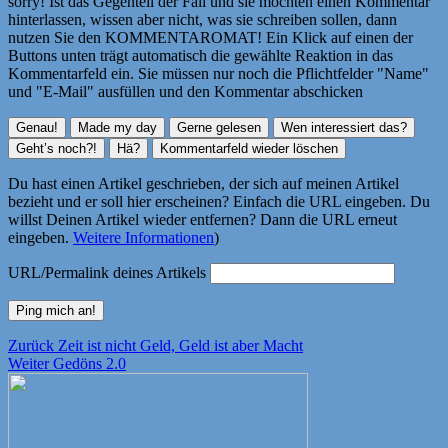
sorry! Ist das Gegenteil der Fall und sie möchten einen Kommentar
hinterlassen, wissen aber nicht, was sie schreiben sollen, dann
nutzen Sie den KOMMENTAROMAT! Ein Klick auf einen der
Buttons unten trägt automatisch die gewählte Reaktion in das
Kommentarfeld ein. Sie müssen nur noch die Pflichtfelder "Name"
und "E-Mail" ausfüllen und den Kommentar abschicken
Du hast einen Artikel geschrieben, der sich auf meinen Artikel
bezieht und er soll hier erscheinen? Einfach die URL eingeben. Du
willst Deinen Artikel wieder entfernen? Dann die URL erneut
eingeben.
Weitere Informationen
)
URL/Permalink deines Artikels
Beitragsnavigation
Vorheriger
Zurück
Zeit ist nicht Geld, Geld ist aber Macht
Nächster
Beitrag:
Weiter
Gedöns 2.0
Beitrag: