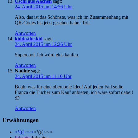
Uschi aus Aachen
sagt:
24. April 2015 um 14:56 Uhr
Also, das ist das Schönste, was ich im Zusammenhang mit
QR-Codes bis jetzt gesehen habe! Toll.
Antworten
kiddo.the.kid
sagt:
24. April 2015 um 12:26 Uhr
Supercool. Ich würd eins kaufen.
Antworten
Nadine
sagt:
24. April 2015 um 11:16 Uhr
Boah, was für eine obercoole Idee! Auf jeden Fall sollte
Franca die Tücher zum Kauf anbieten, ich wäre sofort dabei!
:D
Antworten
Erwähnungen
<°((( ~~<
<°((( ~~<
Inkanina
Inkanina