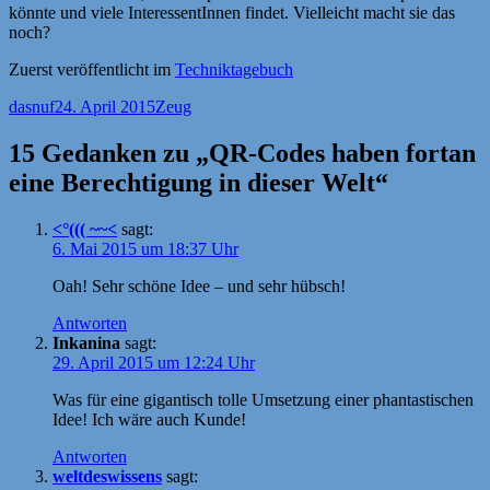
könnte und viele InteressentInnen findet. Vielleicht macht sie das
noch?
Zuerst veröffentlicht im
Techniktagebuch
Autor
Veröffentlicht
Kategorien
dasnuf
24. April 2015
Zeug
am
15 Gedanken zu „QR-Codes haben fortan
eine Berechtigung in dieser Welt“
<°((( ~~<
sagt:
6. Mai 2015 um 18:37 Uhr
Oah! Sehr schöne Idee – und sehr hübsch!
Antworten
Inkanina
sagt:
29. April 2015 um 12:24 Uhr
Was für eine gigantisch tolle Umsetzung einer phantastischen
Idee! Ich wäre auch Kunde!
Antworten
weltdeswissens
sagt: