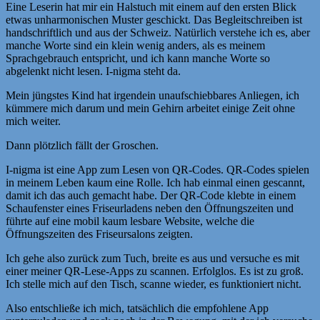
Eine Leserin hat mir ein Halstuch mit einem auf den ersten Blick
etwas unharmonischen Muster geschickt. Das Begleitschreiben ist
handschriftlich und aus der Schweiz. Natürlich verstehe ich es, aber
manche Worte sind ein klein wenig anders, als es meinem
Sprachgebrauch entspricht, und ich kann manche Worte so
abgelenkt nicht lesen. I-nigma steht da.
Mein jüngstes Kind hat irgendein unaufschiebbares Anliegen, ich
kümmere mich darum und mein Gehirn arbeitet einige Zeit ohne
mich weiter.
Dann plötzlich fällt der Groschen.
I-nigma ist eine App zum Lesen von QR-Codes. QR-Codes spielen
in meinem Leben kaum eine Rolle. Ich hab einmal einen gescannt,
damit ich das auch gemacht habe. Der QR-Code klebte in einem
Schaufenster eines Friseurladens neben den Öffnungszeiten und
führte auf eine mobil kaum lesbare Website, welche die
Öffnungszeiten des Friseursalons zeigten.
Ich gehe also zurück zum Tuch, breite es aus und versuche es mit
einer meiner QR-Lese-Apps zu scannen. Erfolglos. Es ist zu groß.
Ich stelle mich auf den Tisch, scanne wieder, es funktioniert nicht.
Also entschließe ich mich, tatsächlich die empfohlene App