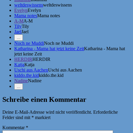
weltdeswissens
weltdeswissens
Evelyn
Evelyn
Mama notes
Mama notes
A-M
A-M
Tily
Tily
Jael
Jael
Mehr
…
Erwähnungen
Noch ne Muddi
Noch ne Muddi
zeigen
Katharina - Mama hat jetzt keine Zeit
Katharina - Mama hat
jetzt keine Zeit
HERDIR
HERDIR
Katja
Katja
Uschi aus Aachen
Uschi aus Aachen
kiddo.the.kid
kiddo.the.kid
Nadine
Nadine
Weniger
…
Erwähnungen
zeigen
Schreibe einen Kommentar
Deine E-Mail-Adresse wird nicht veröffentlicht.
Erforderliche
Felder sind mit
*
markiert
Kommentar
*