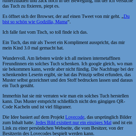
runterzuladen und zack noch in der Bewegung, mit der ich versuche
das Tuch zu fixieren, piept es.
Es öffnet sich der Browser, der auf einen Tweet von mir geht. „
Du
bist so schön wie Godzilla, Mama
“.
Ich falle fast vom Tisch, so toll finde ich das.
Ein Tuch, das mir als Tweet ein Kompliment ausspricht, das mir
mein Kind 3.0 mal gemacht hat.
Wundervoll. Am liebsten würde ich all meinen internetaffinen
Freundinnen ein solches Tuch schenken. Ich google gleich, wo man
sie bekommen kann, werde aber nicht fündig. Die Nachfrage bei der
schenkenden Leserin ergibt, sie hat das Prinzip selbst erfunden, das
Muster selbst gezeichnet und den Stoff bedrucken lassen und daraus
ein Tuch genäht.
Immerhin hat sie mir verraten wie man ein solches Tuch herstellen
kann. Das Muster entspricht schließlich nicht den gängigen QR-
Code Kacheln und ist viel filigraner.
Die Idee basiert auf dem Projekt
Lovecode
, das ursprünglich Bilder
zum Inhalt hatte.
Jedes Bild existiert nur ein einziges Mal
und ist ein
Link zu einer persönlichen Webseite, die vom Besitzer, von der
Besitzerin des Lovecodes bespielt werden kann.