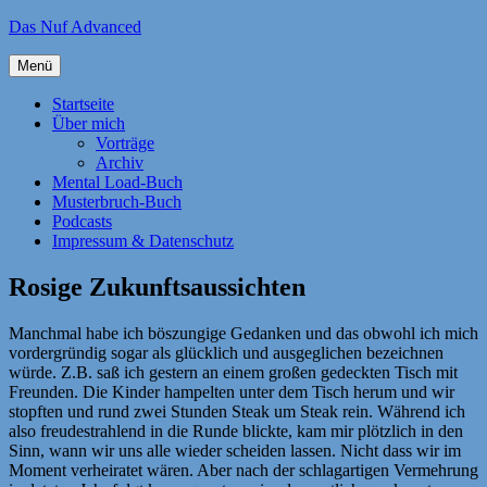
Zum
Das Nuf Advanced
Inhalt
springen
Menü
Startseite
Über mich
Vorträge
Archiv
Mental Load-Buch
Musterbruch-Buch
Podcasts
Impressum & Datenschutz
Rosige Zukunftsaussichten
Manchmal habe ich böszungige Gedanken und das obwohl ich mich
vordergründig sogar als glücklich und ausgeglichen bezeichnen
würde. Z.B. saß ich gestern an einem großen gedeckten Tisch mit
Freunden. Die Kinder hampelten unter dem Tisch herum und wir
stopften und rund zwei Stunden Steak um Steak rein. Während ich
also freudestrahlend in die Runde blickte, kam mir plötzlich in den
Sinn, wann wir uns alle wieder scheiden lassen. Nicht dass wir im
Moment verheiratet wären. Aber nach der schlagartigen Vermehrung