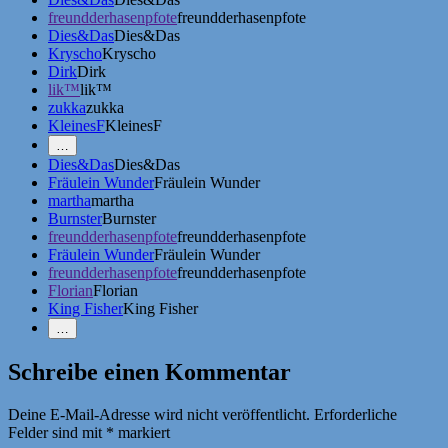
freundderhasenpfote
freundderhasenpfote
Dies&Das
Dies&Das
Kryscho
Kryscho
Dirk
Dirk
lik™
lik™
zukka
zukka
KleinesF
KleinesF
Mehr
…
Erwähnungen
Dies&Das
Dies&Das
zeigen
Fräulein Wunder
Fräulein Wunder
martha
martha
Burnster
Burnster
freundderhasenpfote
freundderhasenpfote
Fräulein Wunder
Fräulein Wunder
freundderhasenpfote
freundderhasenpfote
Florian
Florian
King Fisher
King Fisher
Weniger
…
Erwähnungen
zeigen
Schreibe einen Kommentar
Deine E-Mail-Adresse wird nicht veröffentlicht.
Erforderliche
Felder sind mit
*
markiert