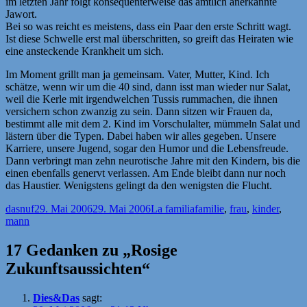
im letzten Jahr folgt konsequenterweise das amtlich anerkannte
Jawort.
Bei so was reicht es meistens, dass ein Paar den erste Schritt wagt.
Ist diese Schwelle erst mal überschritten, so greift das Heiraten wie
eine ansteckende Krankheit um sich.
Im Moment grillt man ja gemeinsam. Vater, Mutter, Kind. Ich
schätze, wenn wir um die 40 sind, dann isst man wieder nur Salat,
weil die Kerle mit irgendwelchen Tussis rummachen, die ihnen
versichern schon zwanzig zu sein. Dann sitzen wir Frauen da,
bestimmt alle mit dem 2. Kind im Vorschulalter, mümmeln Salat und
lästern über die Typen. Dabei haben wir alles gegeben. Unsere
Karriere, unsere Jugend, sogar den Humor und die Lebensfreude.
Dann verbringt man zehn neurotische Jahre mit den Kindern, bis die
einen ebenfalls genervt verlassen. Am Ende bleibt dann nur noch
das Haustier. Wenigstens gelingt da den wenigsten die Flucht.
Autor
Veröffentlicht
Kategorien
Schlagwörter
dasnuf
29. Mai 2006
29. Mai 2006
La familia
familie
,
frau
,
kinder
,
am
mann
17 Gedanken zu „Rosige
Zukunftsaussichten“
Dies&Das
sagt: