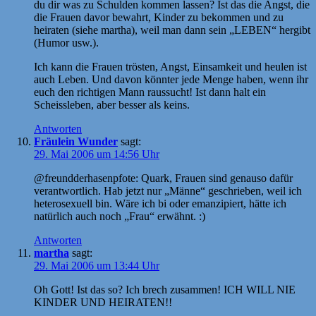
du dir was zu Schulden kommen lassen? Ist das die Angst, die
die Frauen davor bewahrt, Kinder zu bekommen und zu
heiraten (siehe martha), weil man dann sein „LEBEN“ hergibt
(Humor usw.).
Ich kann die Frauen trösten, Angst, Einsamkeit und heulen ist
auch Leben. Und davon könnter jede Menge haben, wenn ihr
euch den richtigen Mann raussucht! Ist dann halt ein
Scheissleben, aber besser als keins.
Antworten
Fräulein Wunder
sagt:
29. Mai 2006 um 14:56 Uhr
@freundderhasenpfote: Quark, Frauen sind genauso dafür
verantwortlich. Hab jetzt nur „Männe“ geschrieben, weil ich
heterosexuell bin. Wäre ich bi oder emanzipiert, hätte ich
natürlich auch noch „Frau“ erwähnt. :)
Antworten
martha
sagt:
29. Mai 2006 um 13:44 Uhr
Oh Gott! Ist das so? Ich brech zusammen! ICH WILL NIE
KINDER UND HEIRATEN!!