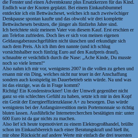
die Fenster und einen Adventskranz plus Ersatzkerzen für das Kind.
Endlich war der Knoten geplatzt. Bei einem Einkaufsbummel
entdeckte ich ein Bettwäscheset, welches ich nach zweiwöchiger
Denkpause spontan kaufte und das obwohl wir drei komplette
Bettwäschesets besitzen, die jünger als fünfzehn Jahre sind.
Ich berichtete stolz meinem Vater von diesem Kauf. Erst erschien er
am Telefon zufrieden. Doch lies er sich von meinen eigenen
Geldausgaberauschgefühlen nicht täuschen und erkundigte sich
nach dem Preis. Als ich ihm den nannte (und ich schlug
vorsichtshalber noch fünfzig Euro auf den Kaufpreis drauf),
schnaubte er verächtlich durch die Nase: „Ache Kinde, Du musste
noch so viele lernen!“
Also nahm ich mir vor, wenigstens 2007 in die vollen zu gehen und
ersann mir ein Ding, welches nicht nur teuer in der Anschaffung
sondern auch kostspielig im Dauerbetrieb sein würde. Na und was
ist das einzige, was da in Frage kommt?
Richtig! Ein Kondenstrockner! Um der Umwelt gegenüber nicht
ganz so ein schlechtes Gefühl zu haben, setzte ich mir in den Kopf
ein Gerät der Energieeffizienzklasse A+ zu besorgen. Das würde
wenigstens bei der Anfangsinvestition mein Portemonnaie so richtig
bluten lassen. Ausführliche Internetrecherchen bestätigten mir: unter
600 Euro ist da gar nichts zu machen.
Also lief ich heute topmotiviert zu einem Elektrogroßhandel, brüllte
schon im Einkaufsbereich nach einer Beratungskraft und hieß ihr,
mir ohne Rücksicht auf andere Werte mir einfach die drei teuersten