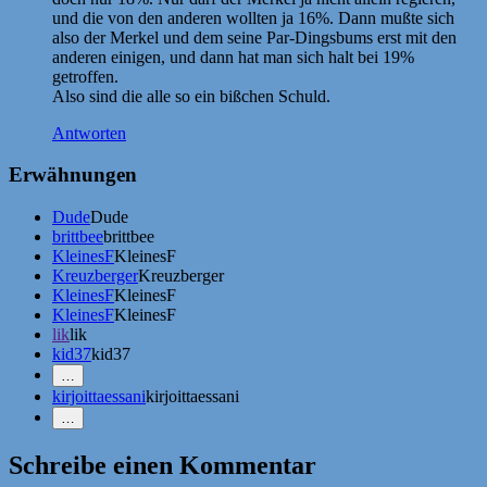
und die von den anderen wollten ja 16%. Dann mußte sich
also der Merkel und dem seine Par-Dingsbums erst mit den
anderen einigen, und dann hat man sich halt bei 19%
getroffen.
Also sind die alle so ein bißchen Schuld.
Antworten
Erwähnungen
Dude
Dude
brittbee
brittbee
KleinesF
KleinesF
Kreuzberger
Kreuzberger
KleinesF
KleinesF
KleinesF
KleinesF
lik
lik
kid37
kid37
Mehr
…
Erwähnungen
kirjoittaessani
kirjoittaessani
zeigen
Weniger
…
Erwähnungen
zeigen
Schreibe einen Kommentar