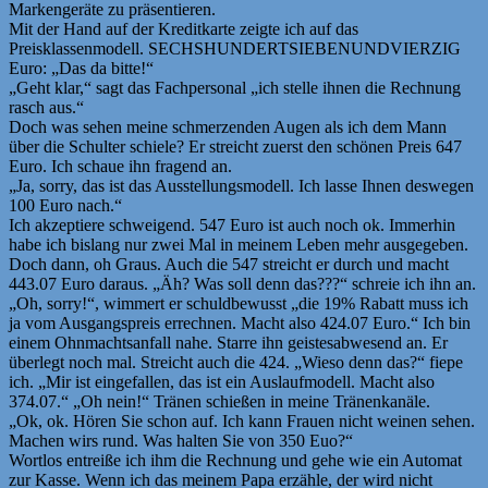
Markengeräte zu präsentieren.
Mit der Hand auf der Kreditkarte zeigte ich auf das
Preisklassenmodell. SECHSHUNDERTSIEBENUNDVIERZIG
Euro: „Das da bitte!“
„Geht klar,“ sagt das Fachpersonal „ich stelle ihnen die Rechnung
rasch aus.“
Doch was sehen meine schmerzenden Augen als ich dem Mann
über die Schulter schiele? Er streicht zuerst den schönen Preis 647
Euro. Ich schaue ihn fragend an.
„Ja, sorry, das ist das Ausstellungsmodell. Ich lasse Ihnen deswegen
100 Euro nach.“
Ich akzeptiere schweigend. 547 Euro ist auch noch ok. Immerhin
habe ich bislang nur zwei Mal in meinem Leben mehr ausgegeben.
Doch dann, oh Graus. Auch die 547 streicht er durch und macht
443.07 Euro daraus. „Äh? Was soll denn das???“ schreie ich ihn an.
„Oh, sorry!“, wimmert er schuldbewusst „die 19% Rabatt muss ich
ja vom Ausgangspreis errechnen. Macht also 424.07 Euro.“ Ich bin
einem Ohnmachtsanfall nahe. Starre ihn geistesabwesend an. Er
überlegt noch mal. Streicht auch die 424. „Wieso denn das?“ fiepe
ich. „Mir ist eingefallen, das ist ein Auslaufmodell. Macht also
374.07.“ „Oh nein!“ Tränen schießen in meine Tränenkanäle.
„Ok, ok. Hören Sie schon auf. Ich kann Frauen nicht weinen sehen.
Machen wirs rund. Was halten Sie von 350 Euo?“
Wortlos entreiße ich ihm die Rechnung und gehe wie ein Automat
zur Kasse. Wenn ich das meinem Papa erzähle, der wird nicht