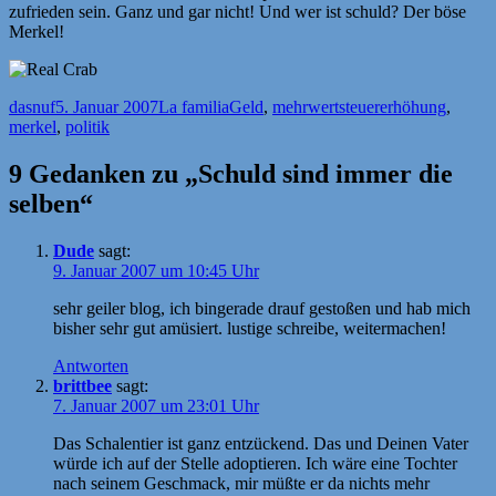
zufrieden sein. Ganz und gar nicht! Und wer ist schuld? Der böse
Merkel!
Autor
Veröffentlicht
Kategorien
Schlagwörter
dasnuf
5. Januar 2007
La familia
Geld
,
mehrwertsteuererhöhung
,
am
merkel
,
politik
9 Gedanken zu „Schuld sind immer die
selben“
Dude
sagt:
9. Januar 2007 um 10:45 Uhr
sehr geiler blog, ich bingerade drauf gestoßen und hab mich
bisher sehr gut amüsiert. lustige schreibe, weitermachen!
Antworten
brittbee
sagt:
7. Januar 2007 um 23:01 Uhr
Das Schalentier ist ganz entzückend. Das und Deinen Vater
würde ich auf der Stelle adoptieren. Ich wäre eine Tochter
nach seinem Geschmack, mir müßte er da nichts mehr