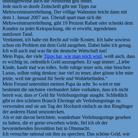
unnötigerweise auch die Neunzehn geil findet.
Jede noch so doofe Zeitschrift gibt mir Tipps zur
Mehrwertsteuererhöhung. Der völlige Wahnsinn bricht dann mit
dem 1. Januar 2007 aus. Überall spart man sich die
Mehrwertsteuererhöhung, gibt 19 Prozent Rabatt oder schenkt dem
Kunden zu jeder Kekspackung, die er erwirbt, irgendeinen
nutzlosen Tand.
Verdammt, ich habe ein Recht auf volle Kosten. Ich habe sowieso
schon ein Problem mit dem Geld ausgeben. Dabei habe ich genug.
Ich will auch mal was für die deutsche Wirtschaft tun!
Mein Papa, der viele
Tipps hat, wie man reich wird
, weiß auch, dass
es wichtig ist, ordentlich Geld auszugeben. Er sagt immer: „Liebe
Kinde, kaufe mal was tolles. Solle ruhige teuer sein, eine bisschen
Luxus, sollste ruhig denken: isse viel zu teuer, aber gönne iche mire
jetzte, weil iste gesund für Seele und Wohlebefinden.“
Mein Freund unterstützt meinen Papa da sehr. So wird er mir
bestimmt die nächsten vierhundert Jahre vorhalten, dass ich nicht
bereit war, dass
er
Geld für Verlobungsringe ausgibt. Schließlich
gibt es den schönen Brauch Eheringe als Verlobungsringe zu
verwenden und sie am Tag der Hochzeit einfach an den Ringfinger
der anderen Hand umzustecken.
Als er mir davon berichtete, wunderbare Verlobungsringe gesehen
zu haben, die er gerne erwerben würde, fiel ich ob der
bevorstehenden Investition fast in Ohnmacht.
Ich versuchte rational mit ihm zu sprechen. Das schöne Geld, wie