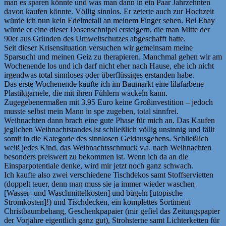
man es sparen könnte und was man dann in ein Paar Jahrzehnten
davon kaufen könnte. Völlig sinnlos. Er zeterte auch zur Hochzeit
würde ich nun kein Edelmetall an meinem Finger sehen. Bei Ebay
würde er eine dieser Dosenschnipel ersteigern, die man Mitte der
90er aus Gründen des Umweltschutzes abgeschafft hatte.
Seit dieser Krisensituation versuchen wir gemeinsam meine
Sparsucht und meinen Geiz zu therapieren. Manchmal gehen wir am
Wochenende los und ich darf nicht eher nach Hause, ehe ich nicht
irgendwas total sinnloses oder überflüssiges erstanden habe.
Das erste Wochenende kaufte ich im Baumarkt eine lilafarbene
Plastikgarnele, die mit ihren Fühlern wackeln kann.
Zugegebenermaßen mit 3.95 Euro keine Großinvestition – jedoch
musste selbst mein Mann in spe zugeben, total sinnfrei.
Weihnachten dann brach eine gute Phase für mich an. Das Kaufen
jeglichen Weihnachtstandes ist schließlich völlig unsinnig und fällt
somit in die Kategorie des sinnlosen Geldausgebens. Schließlich
weiß jedes Kind, das Weihnachtsschmuck v.a. nach Weihnachten
besonders preiswert zu bekommen ist. Wenn ich da an die
Einsparpotentiale denke, wird mir jetzt noch ganz schwach.
Ich kaufte also zwei verschiedene Tischdekos samt Stoffservietten
(doppelt teuer, denn man muss sie ja immer wieder waschen
[Wasser- und Waschmittelkosten] und bügeln [utopische
Stromkosten]!) und Tischdecken, ein komplettes Sortiment
Christbaumbehang, Geschenkpapaier (mir gefiel das Zeitungspapier
der Vorjahre eigentlich ganz gut), Strohsterne samt Lichterketten für