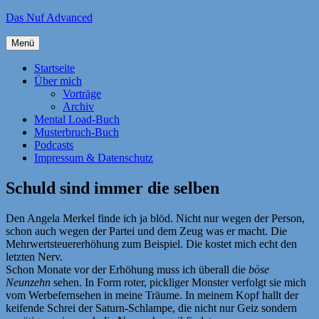
Zum
Das Nuf Advanced
Inhalt
springen
Menü
Startseite
Über mich
Vorträge
Archiv
Mental Load-Buch
Musterbruch-Buch
Podcasts
Impressum & Datenschutz
Schuld sind immer die selben
Den Angela Merkel finde ich ja blöd. Nicht nur wegen der Person,
schon auch wegen der Partei und dem Zeug was er macht. Die
Mehrwertsteuererhöhung zum Beispiel. Die kostet mich echt den
letzten Nerv.
Schon Monate vor der Erhöhung muss ich überall die
böse
Neunzehn
sehen. In Form roter, pickliger Monster verfolgt sie mich
vom Werbefernsehen in meine Träume. In meinem Kopf hallt der
keifende Schrei der Saturn-Schlampe, die nicht nur Geiz sondern