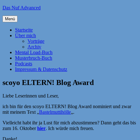
Zum
Das Nuf Advanced
Inhalt
springen
Menü
Startseite
Über mich
Vorträge
Archiv
Mental Load-Buch
Musterbruch-Buch
Podcasts
Impressum & Datenschutz
scoyo ELTERN! Blog Award
Liebe Leserinnen und Leser,
ich bin für den scoyo ELTERN! Blog Award nominiert und zwar
mit meinem Text „
Bastelmuttihölle
„.
Vielleicht habt ihr ja Lust für mich abzustimmen? Dann geht das bis
zum 16. Oktober
hier
. Ich würde mich freuen.
Danke!