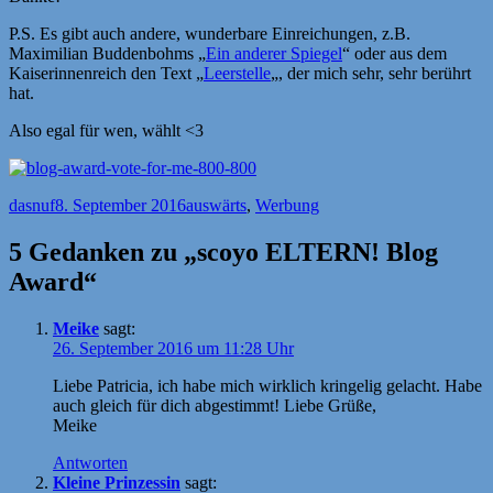
P.S. Es gibt auch andere, wunderbare Einreichungen, z.B.
Maximilian Buddenbohms „
Ein anderer Spiegel
“ oder aus dem
Kaiserinnenreich den Text „
Leerstelle
„, der mich sehr, sehr berührt
hat.
Also egal für wen, wählt <3
Autor
Veröffentlicht
Kategorien
dasnuf
8. September 2016
auswärts
,
Werbung
am
5 Gedanken zu „scoyo ELTERN! Blog
Award“
Meike
sagt:
26. September 2016 um 11:28 Uhr
Liebe Patricia, ich habe mich wirklich kringelig gelacht. Habe
auch gleich für dich abgestimmt! Liebe Grüße,
Meike
Antworten
Kleine Prinzessin
sagt: