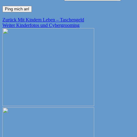
Beitragsnavigation
Vorheriger
Zurück
Mit Kindern Leben – Taschengeld
Nächster
Beitrag:
Weiter
Kinderfotos und Cybergrooming
Beitrag: