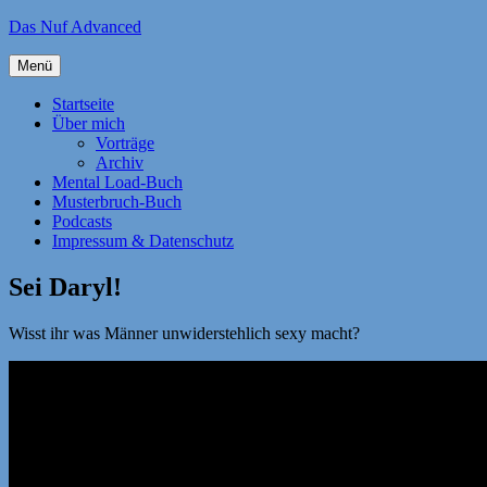
Zum
Das Nuf Advanced
Inhalt
springen
Menü
Startseite
Über mich
Vorträge
Archiv
Mental Load-Buch
Musterbruch-Buch
Podcasts
Impressum & Datenschutz
Sei Daryl!
Wisst ihr was Männer unwiderstehlich sexy macht?