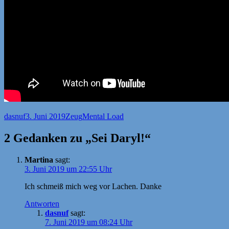
Autor
Veröffentlicht
Kategorien
Schlagwörter
dasnuf
3. Juni 2019
Zeug
Mental Load
am
2 Gedanken zu „Sei Daryl!“
Martina
sagt:
3. Juni 2019 um 22:55 Uhr
Ich schmeiß mich weg vor Lachen. Danke
Antworten
dasnuf
sagt:
7. Juni 2019 um 08:24 Uhr