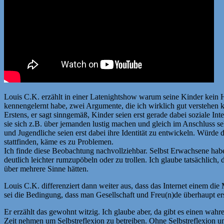
Louis C.K. erzählt in einer Latenightshow warum seine Kinder kein Ha
kennengelernt habe, zwei Argumente, die ich wirklich gut verstehen 
Erstens, er sagt sinngemäß, Kinder seien erst gerade dabei soziale I
sie sich z.B. über jemanden lustig machen und gleich im Anschluss seh
und Jugendliche seien erst dabei ihre Identität zu entwickeln. Würde 
stattfinden, käme es zu Problemen.
Ich finde diese Beobachtung nachvollziehbar. Selbst Erwachsene haben 
deutlich leichter rumzupöbeln oder zu trollen. Ich glaube tatsächli
über mehrere Sinne hätten.
Louis C.K. differenziert dann weiter aus, dass das Internet einem di
sei die Bedingung, dass man Gesellschaft und Freu(n)de überhaupt erst
Er erzählt das gewohnt witzig. Ich glaube aber, da gibt es einen wahre
Zeit nehmen um Selbstreflexion zu betreiben. Ohne Selbstreflexion u