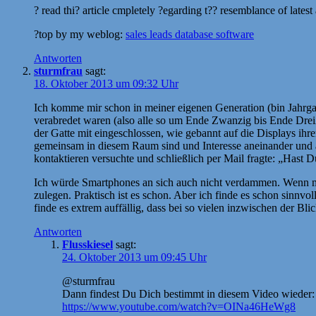
? read thi? article cmpletely ?egarding t?? resemblance of latest
?top by my weblog:
sales leads database software
Antworten
sturmfrau
sagt:
18. Oktober 2013 um 09:32 Uhr
Ich komme mir schon in meiner eigenen Generation (bin Jahrgan
verabredet waren (also alle so um Ende Zwanzig bis Ende Dreiß
der Gatte mit eingeschlossen, wie gebannt auf die Displays ihre
gemeinsam in diesem Raum sind und Interesse aneinander und a
kontaktieren versuchte und schließlich per Mail fragte: „Hast
Ich würde Smartphones an sich auch nicht verdammen. Wenn mein
zulegen. Praktisch ist es schon. Aber ich finde es schon sinnvol
finde es extrem auffällig, dass bei so vielen inzwischen der Bl
Antworten
Flusskiesel
sagt:
24. Oktober 2013 um 09:45 Uhr
@sturmfrau
Dann findest Du Dich bestimmt in diesem Video wieder:
https://www.youtube.com/watch?v=OINa46HeWg8