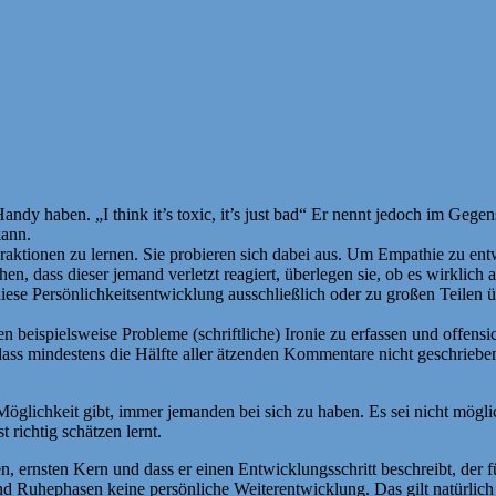
ndy haben. „I think it’s toxic, it’s just bad“ Er nennt jedoch im Gegen
kann.
nteraktionen zu lernen. Sie probieren sich dabei aus. Um Empathie zu 
en, dass dieser jemand verletzt reagiert, überlegen sie, ob es wirklic
diese Persönlichkeitsentwicklung ausschließlich oder zu großen Teilen 
beispielsweise Probleme (schriftliche) Ironie zu erfassen und offensic
ch, dass mindestens die Hälfte aller ätzenden Kommentare nicht gesch
e Möglichkeit gibt, immer jemanden bei sich zu haben. Es sei nicht mögl
 richtig schätzen lernt.
n, ernsten Kern und dass er einen Entwicklungsschritt beschreibt, der f
nd Ruhephasen keine persönliche Weiterentwicklung. Das gilt natürlich