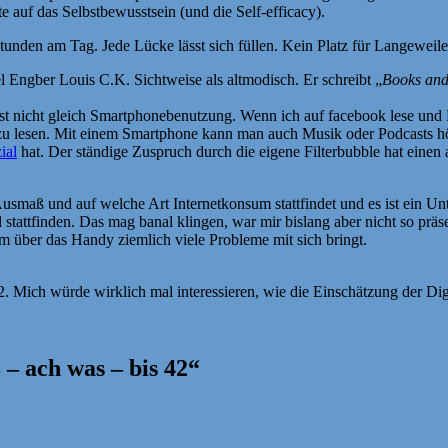
e auf das Selbstbewusstsein (und die Self-efficacy).
unden am Tag. Jede Lücke lässt sich füllen. Kein Platz für Langeweile
iel Engber Louis C.K. Sichtweise als altmodisch. Er schreibt „
Books and
t nicht gleich Smartphonebenutzung. Wenn ich auf facebook lese und L
l zu lesen. Mit einem Smartphone kann man auch Musik oder Podcasts h
ial
hat. Der ständige Zuspruch durch die eigene Filterbubble hat einen
maß und auf welche Art Internetkonsum stattfindet und es ist ein Unters
 stattfinden. Das mag banal klingen, war mir bislang aber nicht so prä
um über das Handy ziemlich viele Probleme mit sich bringt.
22. Mich würde wirklich mal interessieren, wie die Einschätzung der Dig
– ach was – bis 42“