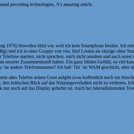
 annd preceding technologies, ?t’s amazing article.
g 1976) bisweilen blöd vor, weil ich kein Smartphone besitze. Ich eri
ig) und ich in einer Gruppe von vier, fünf Leuten als einzige ohne Sm
r Telefone starrten, nicht sprachen, mich nicht ansahen und auch sonst
n unserer Zusammenkunft haben. Ein ganz blödes Gefühl, so viel kann
 Du ’ne andere Telefonnummer? Ich hab‘ Dir ’ne WAM geschickt, aber n
 altes Telefon seinen Geist aufgibt (was hoffentlich noch ein bissche
l, den kritischen Blick auf das Nutzungsverhalten nicht zu verlieren. Ic
ick nur noch auf das Display geheftet ist. Auch bei fahrradfahrenden T