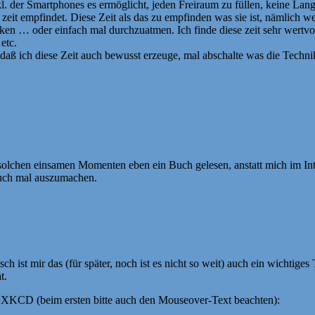
kl. der Smartphones es ermöglicht, jeden Freiraum zu füllen, keine Lan
zeit empfindet. Diese Zeit als das zu empfinden was sie ist, nämlich w
ken … oder einfach mal durchzuatmen. Ich finde diese zeit sehr wertv
etc.
aß ich diese Zeit auch bewusst erzeuge, mal abschalte was die Techni
in solchen einsamen Momenten eben ein Buch gelesen, anstatt mich im Int
auch mal auszumachen.
sch ist mir das (für später, noch ist es nicht so weit) auch ein wichtig
t.
 XKCD (beim ersten bitte auch den Mouseover-Text beachten):