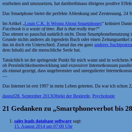
erarbeiten und umzusetzen, hat darüberhinaus übrigens positive Effekt
Das Smartphone bietet die perfekte Ablenkung und Zerstreuung. 24 St
Im Artikel „
Louis C.K. Is Wrong About Smartphones
“ kritisiert Dan
Facebook is a waste of time. But is that really true?
“
Das stimmt so pauschal natürlich nicht. Denn Smartphonebenutzung is
Grunde nichts anderes als irgendein Buch oder einen Zeitungsartike
das ist doch ein Unterschied. Zumal das ein ganz
anderes Suchtpotenz
dem Inhalt) auf die menschliche Seele hat.
Tatsächlich ist der springende Punkt für mich wann und in welchem Aus
ob Persönlichkeitsentwicklung und exzessiver Internetkonsum parallel
als einmal gezeigt, dass ungebremster und unregulierter Internetkons
—
Das Internet ist erst 1997 in mein Leben getreten. Da war ich schon 
Autor
Veröffentlicht
Kategorien
dasnuf
28. September 2013
Objekt der Begierde
,
Psychologie
am
21 Gedanken zu „Smartphoneverbot bis 28 
sales leads database software
sagt:
15. August 2014 um 07:00 Uhr