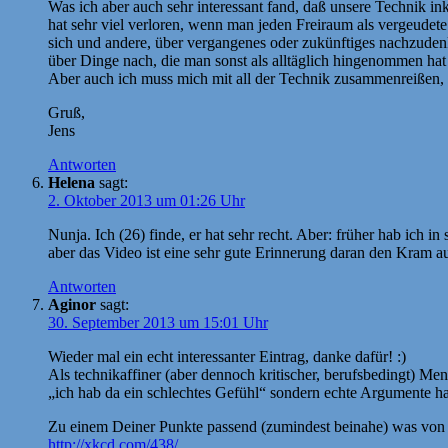
Was ich aber auch sehr interessant fand, daß unsere Technik in
hat sehr viel verloren, wenn man jeden Freiraum als vergeudete 
sich und andere, über vergangenes oder zukünftiges nachzuden
über Dinge nach, die man sonst als alltäglich hingenommen hat 
Aber auch ich muss mich mit all der Technik zusammenreißen, d
Gruß,
Jens
Antworten
Helena
sagt:
2. Oktober 2013 um 01:26 Uhr
Nunja. Ich (26) finde, er hat sehr recht. Aber: früher hab ich 
aber das Video ist eine sehr gute Erinnerung daran den Kram 
Antworten
Aginor
sagt:
30. September 2013 um 15:01 Uhr
Wieder mal ein echt interessanter Eintrag, danke dafür! :)
Als technikaffiner (aber dennoch kritischer, berufsbedingt) Men
„ich hab da ein schlechtes Gefühl“ sondern echte Argumente ha
Zu einem Deiner Punkte passend (zumindest beinahe) was von
http://xkcd.com/438/