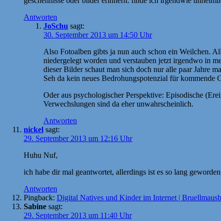
geschehnisse oder bilder erinnern. finde ich irgendwie unheimli
Antworten
JoSchu
sagt:
30. September 2013 um 14:50 Uhr
Also Fotoalben gibts ja nun auch schon ein Weilchen. Al
niedergelegt worden und verstauben jetzt irgendwo in mei
dieser Bilder schaut man sich doch nur alle paar Jahre m
Seh da kein neues Bedrohungspotenzial für kommende G
Oder aus psychologischer Perspektive: Episodische (Erei
Verwechslungen sind da eher unwahrscheinlich.
Antworten
nickel
sagt:
29. September 2013 um 12:16 Uhr
Huhu Nuf,
ich habe dir mal geantwortet, allerdings ist es so lang geworden,
Antworten
Pingback:
Digital Natives und Kinder im Internet | Bruellmaus
Sabine
sagt:
29. September 2013 um 11:40 Uhr