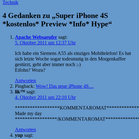
am
Technik
4 Gedanken zu „Super iPhone 4S
*kostenlos* Preview *Info* Hype“
Apache Websaeufer
sagt:
5. Oktober 2011 um 12:37 Uhr
Ich habe ein Siemens A55 als einziges Mobiltelefon! Es hat
sich letzte Woche sogar todesmutig in den Morgenkaffee
gestürzt, geht aber immer noch ;-)
Eifohn? Wozu?
Antworten
Pingback:
Wow! Das neue iPhone 4S…
lik™
sagt:
4. Oktober 2011 um 22:10 Uhr
******************KOMMENTAROMAT*************
Made my day
*****************/KOMMENTAROMAT**************
Antworten
yup
sagt: