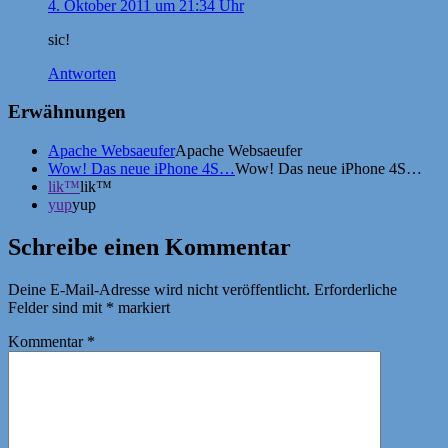
4. Oktober 2011 um 21:34 Uhr
sic!
Antworten
Erwähnungen
Apache Websaeufer
Apache Websaeufer
Wow! Das neue iPhone 4S…
Wow! Das neue iPhone 4S…
lik™
lik™
yup
yup
Schreibe einen Kommentar
Deine E-Mail-Adresse wird nicht veröffentlicht.
Erforderliche
Felder sind mit
*
markiert
Kommentar
*