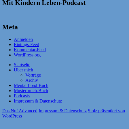
Mit Kindern Leben-Podcast
Meta
Anmelden
Eintrags-Feed
Kommentar-Feed
WordPress.org
Startseite
Über mich
Vorträge
Archiv
Mental Load-Buch
Musterbruch-Buch
Podcasts
Impressum & Datenschutz
Das Nuf Advanced
Impressum & Datenschutz
Stolz präsentiert von
WordPress