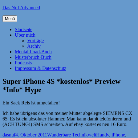
Zum
Das Nuf Advanced
Inhalt
springen
Menü
Startseite
Über mich
Vorträge
Archiv
Mental Load-Buch
Musterbruch-Buch
Podcasts
Impressum & Datenschutz
Super iPhone 4S *kostenlos* Preview
*Info* Hype
Ein Sack Reis ist umgefallen!
Ich habe übrigens das von meiner Mutter abgelegte SIEMENS CX
65. Es ist ein absoluter Hammer. Man kann damit telefonieren und
(ACHTUNG!) SMS schreiben. Auf ebay kostet es neu 16 Euro.
Autor
Veröffentlicht
Kategorien
Schlagwörter
dasnuf
4. Oktober 2011
Wunderbare Technikwelt
Handy
,
iPhone
,