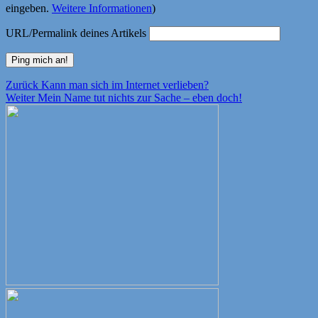
eingeben.
Weitere Informationen
)
URL/Permalink deines Artikels
Beitragsnavigation
Vorheriger
Zurück
Kann man sich im Internet verlieben?
Nächster
Beitrag:
Weiter
Mein Name tut nichts zur Sache – eben doch!
Beitrag: