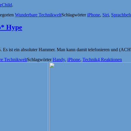
eChild
.
egorien
Wunderbare Technikwelt
Schlagwörter
iPhone
,
Siri
,
Sprachbef
o* Hype
 Es ist ein absoluter Hammer. Man kann damit telefonieren und (AC
e Technikwelt
Schlagwörter
Handy
,
iPhone
,
Technik
4 Reaktionen