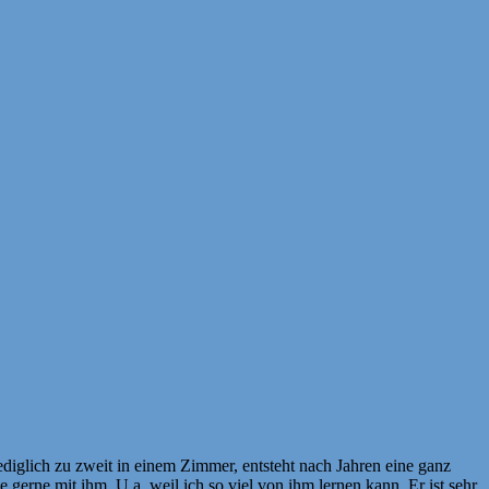
diglich zu zweit in einem Zimmer, entsteht nach Jahren eine ganz
 gerne mit ihm. U.a. weil ich so viel von ihm lernen kann. Er ist sehr