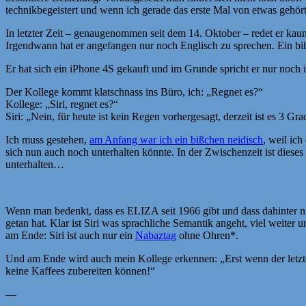
technikbegeistert und wenn ich gerade das erste Mal von etwas gehört 
In letzter Zeit – genaugenommen seit dem 14. Oktober – redet er kaum
Irgendwann hat er angefangen nur noch Englisch zu sprechen. Ein bißch
Er hat sich ein iPhone 4S gekauft und im Grunde spricht er nur noch in
Der Kollege kommt klatschnass ins Büro, ich: „Regnet es?“
Kollege: „Siri, regnet es?“
Siri: „Nein, für heute ist kein Regen vorhergesagt, derzeit ist es 3 Gr
Ich muss gestehen,
am Anfang war ich ein bißchen neidisch
, weil ic
sich nun auch noch unterhalten könnte. In der Zwischenzeit ist dies
unterhalten…
Wenn man bedenkt, dass es ELIZA seit 1966 gibt und dass dahinter nich
getan hat. Klar ist Siri was sprachliche Semantik angeht, viel weiter
am Ende: Siri ist auch nur ein
Nabaztag
ohne Ohren*.
Und am Ende wird auch mein Kollege erkennen: „Erst wenn der letzte A
keine Kaffees zubereiten können!“
—