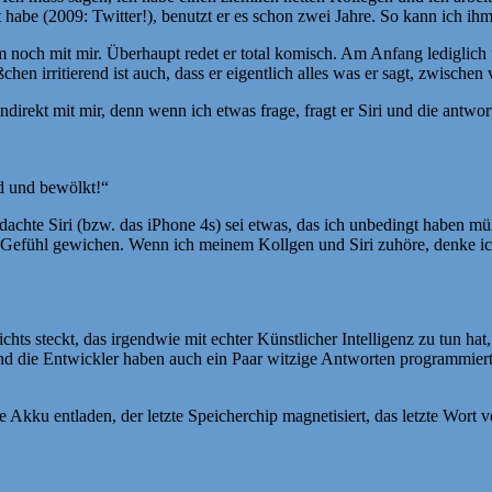
habe (2009: Twitter!), benutzt er es schon zwei Jahre. So kann ich ihm 
 noch mit mir. Überhaupt redet er total komisch. Am Anfang lediglich 
en irritierend ist auch, dass er eigentlich alles was er sagt, zwischen
direkt mit mir, denn wenn ich etwas frage, fragt er Siri und die antwort
ad und bewölkt!“
h dachte Siri (bzw. das iPhone 4s) sei etwas, das ich unbedingt haben m
es Gefühl gewichen. Wenn ich meinem Kollgen und Siri zuhöre, denke ic
ts steckt, das irgendwie mit echter Künstlicher Intelligenz zu tun hat,
 und die Entwickler haben auch ein Paar witzige Antworten programmiert
kku entladen, der letzte Speicherchip magnetisiert, das letzte Wort vo