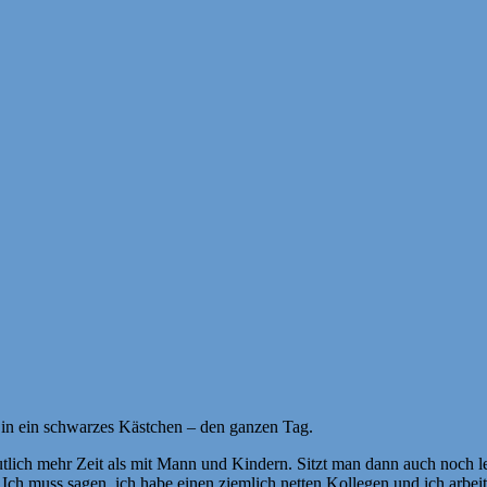
 h in ein schwarzes Kästchen – den ganzen Tag.
utlich mehr Zeit als mit Mann und Kindern. Sitzt man dann auch noch le
Ich muss sagen, ich habe einen ziemlich netten Kollegen und ich arbeite