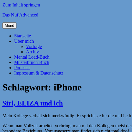
Zum Inhalt springen
Das Nuf Advanced
Menü
Startseite
Über mich
Vorträge
Archiv
Mental Load-Buch
Musterbruch-Buch
Podcasts
Impressum & Datenschutz
Schlagwort:
iPhone
Siri, ELIZA und ich
Mein Kollege verhält sich merkwürdig. Er spricht s e h r d e u t l i c
Wenn man Vollzeit arbeitet, verbringt man mit den Kollegen meist de
besondere Beziehung. Vorausgesetzt man findet sich nicht total doof. 