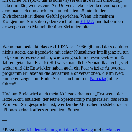
ich dachte Siri (bzw. das iPhone 4s) sei etwas, das ich unbedingt
haben müßte, weil es eine Art Universallebensfernbedienung sei, mit
dem man sich nun auch noch unterhalten könnte. In der
Zwischenzeit ist dieses Gefühl gewichen. Wenn ich meinem
Kollgen und Siri zuhöre, denke ich oft an
ELIZA
und habe mich
deswegen auch Mal mit ihr über Siri unterhalten…
Wenn man bedenkt, dass es ELIZA seit 1966 gibt und dass dahinter
nichts steckt, das irgendwie mit echter Künstlicher Intelligenz zu tun
hat, dann ist es erstaunlich, wie wenig sich in diesem Gebiet in 45
Jahren getan hat. Klar ist Siri was sprachliche Semantik angeht, viel
weiter und die Entwickler haben auch ein Paar witzige Antworten
programmiert, aber all die seltsamen Konversationen, die im Netz
kursieren zeigen am Ende: Siri ist auch nur ein
Nabaztag
ohne
Ohren*.
Und am Ende wird auch mein Kollege erkennen: „Erst wenn der
letzte Akku entladen, der letzte Speicherchip magnetisiert, das letzte
Wort von Siri gesprochen ist, werden die Menschen feststellen, dass
iPhones keine Kaffees zubereiten können!“
—
*Passt dazu:
Kindererziehung mit dem Nabaztag
und
Gedanken