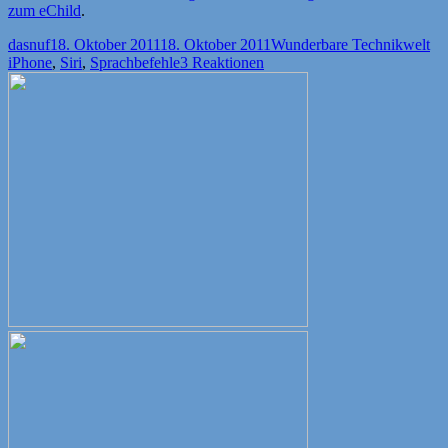
zum eChild
.
Autor
Veröffentlicht
Kategorien
Sc
dasnuf
18. Oktober 2011
18. Oktober 2011
Wunderbare Technikwelt
am
iPhone
,
Siri
,
Sprachbefehle
3 Reaktionen