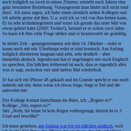
noch lediglich zu zweit in einem Zimmer, entsteht nach Jahren eine
ganz besondere Beziehung. Vorausgesetzt man findet sich nicht total
doof. Ich muss sagen, ich habe einen ziemlich netten Kollegen und
ich arbeite gerne mit ihm. U.a. weil ich so viel von ihm lernen kann.
Er ist sehr technikbegeistert und wenn ich gerade das erste Mal von
etwas gehört habe (2009: Twitter!), benutzt er es schon zwei Jahre.
So kann ich ihm viele Frage stellen und er beantwortet sie geduldig.
In letzter Zeit – genaugenommen seit dem 14. Oktober – redet er
kaum noch mit mir. Überhaupt redet er total komisch. Am Anfang
lediglich überbetont langsam und sehr, sehr deutlich – aber
immerhin deutsch. Irgendwann hat er angefangen nur noch Englisch
zu sprechen. Ein bißchen irritierend ist auch, dass er eigentlich alles
was er sagt, zwischen vier und sieben Mal wiederholt.
Er hat sich ein iPhone 4S gekauft und im Grunde spricht er nur noch
indirekt mit mir, denn wenn ich etwas frage, fragt er Siri und die
antwortet mir.
Der Kollege kommt klatschnass ins Büro, ich: „Regnet es?“
Kollege: „Siri, regnet es?“
Siri: „Nein, für heute ist kein Regen vorhergesagt, derzeit ist es 3
Grad und bewölkt!“
Ich muss gestehen,
am Anfang war ich ein bißchen neidisch
, weil