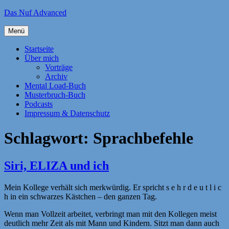
Zum
Das Nuf Advanced
Inhalt
springen
Menü
Startseite
Über mich
Vorträge
Archiv
Mental Load-Buch
Musterbruch-Buch
Podcasts
Impressum & Datenschutz
Schlagwort:
Sprachbefehle
Siri, ELIZA und ich
Mein Kollege verhält sich merkwürdig. Er spricht s e h r d e u t l i c
h in ein schwarzes Kästchen – den ganzen Tag.
Wenn man Vollzeit arbeitet, verbringt man mit den Kollegen meist
deutlich mehr Zeit als mit Mann und Kindern. Sitzt man dann auch