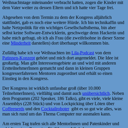
Weihnachtstage miteinander verbracht hatten, zogen die Kinder mit
dem Vater weiter zu dessen Eltern und ich hatte vier Tage frei.
Abgesehen von dem Termin zu dem der Kongress alljährlich
stattfindet, gab es noch eine weitere Hürde. Ich bin technikaffin und
halte Netzpolitik für ein wichtiges Gesellschaftsthema, bin aber
selbst keine Software-Entwicklerin, geschweige denn Hackerin und
habe mich gefragt, ob ich als Frau (die zweifelsohne in dieser Szene
eine
Minderheit
darstellen) dort überhaupt willkommen bin.
Zufällig habe ich vor Weihnachten im
Lila-Podcast
von dem
Patinnen-Konzept
gehört und mich dort angemeldet. Die Idee ist
großartig. Man gibt Interessensgebiete an und wird mit anderen
ErstteilnehmerInnen gematcht und dann in kleinen Gruppen
kongresserfahrenen Mentoren zugeordnet und erhält so einen
Einstieg in den Kongress.
Der Kongress ist wirklich unfassbar groß (über 10.000
TeilnehmerInnen), vielfältig und damit auch
unübersichtlich
. Neben
dem Programm (202 Speaker, 186 Talks), gibt es viele, viele kleine
Assemblys (228 Stück) und von Lockpicking über Löten über
Coffeenerds
und den
Cocktailroboter
gibt es so gut wie alles, was
man sich rund um das Thema Computer nur ausmalen kann.
Am ersten Tag trafen sich alle MentorInnen und Patenkinder und