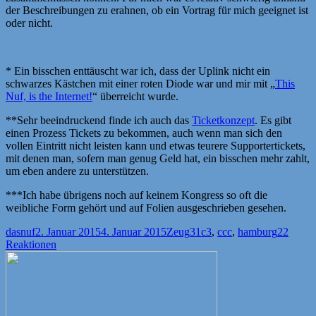
der Beschreibungen zu erahnen, ob ein Vortrag für mich geeignet ist
oder nicht.
* Ein bisschen enttäuscht war ich, dass der Uplink nicht ein
schwarzes Kästchen mit einer roten Diode war und mir mit „
This
Nuf, is the Internet!
“ überreicht wurde.
**Sehr beeindruckend finde ich auch das
Ticketkonzept
. Es gibt
einen Prozess Tickets zu bekommen, auch wenn man sich den
vollen Eintritt nicht leisten kann und etwas teurere Supportertickets,
mit denen man, sofern man genug Geld hat, ein bisschen mehr zahlt,
um eben andere zu unterstützen.
***Ich habe übrigens noch auf keinem Kongress so oft die
weibliche Form gehört und auf Folien ausgeschrieben gesehen.
Autor
Veröffentlicht
Kategorien
Schlagwörter
dasnuf
2. Januar 2015
4. Januar 2015
Zeug
31c3
,
ccc
,
hamburg
22
am
Reaktionen