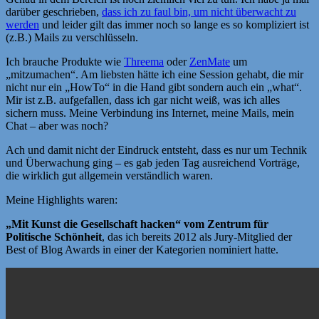
darüber geschrieben,
dass ich zu faul bin, um nicht überwacht zu
werden
und leider gilt das immer noch so lange es so kompliziert ist
(z.B.) Mails zu verschlüsseln.
Ich brauche Produkte wie
Threema
oder
ZenMate
um
„mitzumachen“. Am liebsten hätte ich eine Session gehabt, die mir
nicht nur ein „HowTo“ in die Hand gibt sondern auch ein „what“.
Mir ist z.B. aufgefallen, dass ich gar nicht weiß, was ich alles
sichern muss. Meine Verbindung ins Internet, meine Mails, mein
Chat – aber was noch?
Ach und damit nicht der Eindruck entsteht, dass es nur um Technik
und Überwachung ging – es gab jeden Tag ausreichend Vorträge,
die wirklich gut allgemein verständlich waren.
Meine Highlights waren:
„Mit Kunst die Gesellschaft hacken“ vom Zentrum für
Politische Schönheit
, das ich bereits 2012 als Jury-Mitglied der
Best of Blog Awards in einer der Kategorien nominiert hatte.