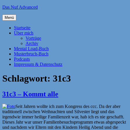
Zum
Das Nuf Advanced
Inhalt
springen
Menü
Startseite
Über mich
Vorträge
Archiv
Mental Load-Buch
Musterbruch-Buch
Podcasts
Impressum & Datenschutz
Schlagwort:
31c3
31c3 – Kommt alle
Seit Jahren wollte ich zum Kongress des ccc. Da der aber
traditionell zwischen Weihnachten und Silvester liegt und das
irgendwie immer heilige Familienzeit war, hab ich es nie geschafft.
Dieses Jahr war unser Familienbesuchsprogramm etwas abgespeckt
und nachdem wir Eltern mit den Kindern Heilig Abend und die