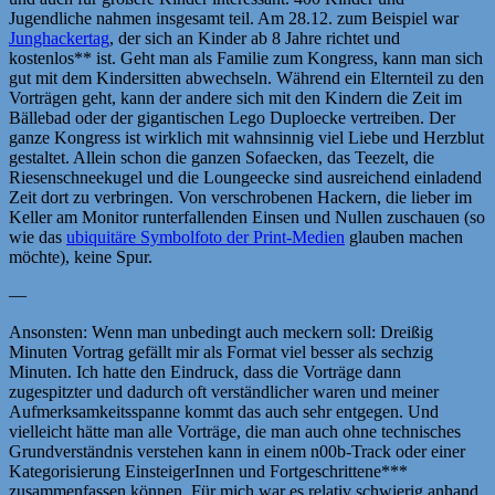
Jugendliche nahmen insgesamt teil. Am 28.12. zum Beispiel war
Junghackertag
, der sich an Kinder ab 8 Jahre richtet und
kostenlos** ist. Geht man als Familie zum Kongress, kann man sich
gut mit dem Kindersitten abwechseln. Während ein Elternteil zu den
Vorträgen geht, kann der andere sich mit den Kindern die Zeit im
Bällebad oder der gigantischen Lego Duploecke vertreiben. Der
ganze Kongress ist wirklich mit wahnsinnig viel Liebe und Herzblut
gestaltet. Allein schon die ganzen Sofaecken, das Teezelt, die
Riesenschneekugel und die Loungeecke sind ausreichend einladend
Zeit dort zu verbringen. Von verschrobenen Hackern, die lieber im
Keller am Monitor runterfallenden Einsen und Nullen zuschauen (so
wie das
ubiquitäre Symbolfoto der Print-Medien
glauben machen
möchte), keine Spur.
—
Ansonsten: Wenn man unbedingt auch meckern soll: Dreißig
Minuten Vortrag gefällt mir als Format viel besser als sechzig
Minuten. Ich hatte den Eindruck, dass die Vorträge dann
zugespitzter und dadurch oft verständlicher waren und meiner
Aufmerksamkeitsspanne kommt das auch sehr entgegen. Und
vielleicht hätte man alle Vorträge, die man auch ohne technisches
Grundverständnis verstehen kann in einem n00b-Track oder einer
Kategorisierung EinsteigerInnen und Fortgeschrittene***
zusammenfassen können. Für mich war es relativ schwierig anhand