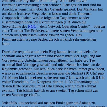
erhielten eine allgemeine Einführung. Wir haben uns zur
Eröffnungsveranstaltung einen schönen Platz gesucht und sind im
Anschluss gemeinsam über das Gelände spaziert. Die Mentorin hat
uns danach unserer Wege ziehen lassen und dank Threema-
Gruppenchat haben wir die folgenden Tage immer wieder
zusammengefunden. Zu Extraführungen (z.B. durch die
Serverräume des
NOC
– dem Network Operation Center* – oder zu
einer Tour mit Tim Pritlove), zu interessanten Veranstaltungen oder
einfach um gemeinsam Kaffee trinken zu gehen. Das
Patinnensystem ist eine Sache, die ich wirklich sehr empfehlen
kann.
Durch die re:publica und mein Blog kannte ich schon viele, die
ebenfalls am Kongress waren und konnte mich vier Tage lang mit
Vorträgen und Unterhaltungen beschäftigen. Ich habe pro Tag
maximal fünf Vorträge geschafft und mich ziemlich schnell an den
Rhythmus gewöhnt. Zur re:publica habe ich mich immer gewundert,
wieso es so zahlreiche Beschwerden über die Startzeit (10 Uhr) gab.
Als Mutter bin ich meistens spätestens um 7 Uhr wach und ab 8 Uhr
voller Tatendrang. Ein Kongress, der um 11.30 Uhr anfängt und
dessen letzte Sessions um 24 Uhr starten, war für mich erstmal
exotisch. Tatsächlich hab ich es am zweiten Tag schon nicht zur
ersten Session geschafft…
Jedenfalls, um nochmal auf meinen Punkt ganz am Anfang zu