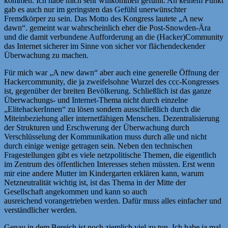
kommen. Ich habe mich sehr willkommen gefühlt. An keinem Punkt
gab es auch nur im geringsten das Gefühl unerwünschter
Fremdkörper zu sein. Das Motto des Kongress lautete „A new
dawn“. gemeint war wahrscheinlich eher die Post-Snowden-Ära
und die damit verbundene Aufforderung an die (Hacker)Community
das Internet sicherer im Sinne von sicher vor flächendeckender
Überwachung zu machen.
Für mich war „A new dawn“ aber auch eine generelle Öffnung der
Hackercommunity, die ja zweifelsohne Wurzel des ccc-Kongresses
ist, gegenüber der breiten Bevölkerung. Schließlich ist das ganze
Überwachungs- und Internet-Thema nicht durch einzelne
„ElitehackerInnen“ zu lösen sondern ausschließlich durch die
Miteinbeziehung aller internetfähigen Menschen. Dezentralisierung
der Strukturen und Erschwerung der Überwachung durch
Verschlüsselung der Kommunikation muss durch alle und nicht
durch einige wenige getragen sein. Neben den technischen
Fragestellungen gibt es viele netzpolitische Themen, die eigentlich
im Zentrum des öffentlichen Interesses stehen müssten. Erst wenn
mir eine andere Mutter im Kindergarten erklären kann, warum
Netzneutralität wichtig ist, ist das Thema in der Mitte der
Gesellschaft angekommen und kann so auch
ausreichend vorangetrieben werden. Dafür muss alles einfacher und
verständlicher werden.
Genau in dem Bereich ist noch ziemlich viel zu tun. Ich habe ja mal