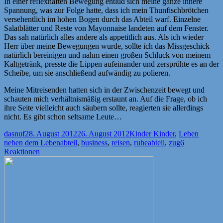
In einer reflexhaften Bewegung entlud sich meine ganze innere
Spannung, was zur Folge hatte, dass ich mein Thunfischbrötchen
versehentlich im hohen Bogen durch das Abteil warf. Einzelne
Salatblätter und Reste von Mayonnaise landeten auf dem Fenster.
Das sah natürlich alles andere als appetitlich aus. Als ich wieder
Herr über meine Bewegungen wurde, sollte ich das Missgeschick
natürlich bereinigen und nahm einen großen Schluck von meinem
Kaltgetränk, presste die Lippen aufeinander und zersprühte es an der
Scheibe, um sie anschließend aufwändig zu polieren.
Meine Mitreisenden hatten sich in der Zwischenzeit bewegt und
schauten mich verhältnismäßig erstaunt an. Auf die Frage, ob ich
ihre Seite vielleicht auch säubern sollte, reagierten sie allerdings
nicht. Es gibt schon seltsame Leute…
Autor
Veröffentlicht
Kategorien
dasnuf
28. August 2012
26. August 2012
Kinder Kinder
,
Leben
am
Schlagwörter
neben dem Leben
abteil
,
business
,
reisen
,
ruheabteil
,
zug
6
Reaktionen