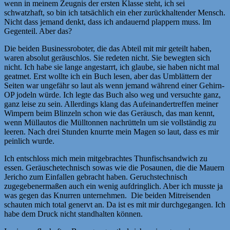
wenn in meinem Zeugnis der ersten Klasse steht, ich sei
schwatzhaft, so bin ich tatsächlich ein eher zurückhaltender Mensch.
Nicht dass jemand denkt, dass ich andauernd plappern muss. Im
Gegenteil. Aber das?
Die beiden Businessroboter, die das Abteil mit mir geteilt haben,
waren absolut geräuschlos. Sie redeten nicht. Sie bewegten sich
nicht. Ich habe sie lange angestarrt, ich glaube, sie haben nicht mal
geatmet. Erst wollte ich ein Buch lesen, aber das Umblättern der
Seiten war ungefähr so laut als wenn jemand während einer Gehirn-
OP jodeln würde. Ich legte das Buch also weg und versuchte ganz,
ganz leise zu sein. Allerdings klang das Aufeinandertreffen meiner
Wimpern beim Blinzeln schon wie das Geräusch, das man kennt,
wenn Müllautos die Mülltonnen nachrütteln um sie vollständig zu
leeren. Nach drei Stunden knurrte mein Magen so laut, dass es mir
peinlich wurde.
Ich entschloss mich mein mitgebrachtes Thunfischsandwich zu
essen. Geräuschetechnisch sowas wie die Posaunen, die die Mauern
Jericho zum Einfallen gebracht haben. Geruchstechnisch
zugegebenermaßen auch ein wenig aufdringlich. Aber ich musste ja
was gegen das Knurren unternehmen. Die beiden Mitreisenden
schauten mich total genervt an. Da ist es mit mir durchgegangen. Ich
habe dem Druck nicht standhalten können.